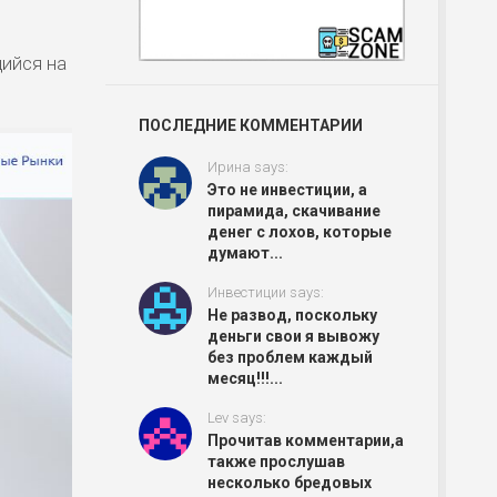
щийся на
ПОСЛЕДНИЕ КОММЕНТАРИИ
Ирина says:
Это не инвестиции, а
пирамида, скачивание
денег с лохов, которые
думают...
Инвестиции says:
Не развод, поскольку
деньги свои я вывожу
без проблем каждый
месяц!!!...
Lev says:
Прочитав комментарии,а
также прослушав
несколько бредовых