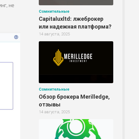
нг, не
Сомнительные
Capitaluxltd: лжеброкер
Р
или надежная платформа?
14 августа, 2025
Р
Р
Сомнительные
Обзор брокера Merilledge,
Р
отзывы
14 августа, 2025
Р