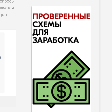
вопросы
вляется
едств