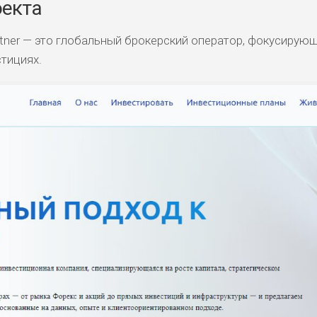
оекта
rtner — это глобальный брокерский оператор, фокусирую
тициях.