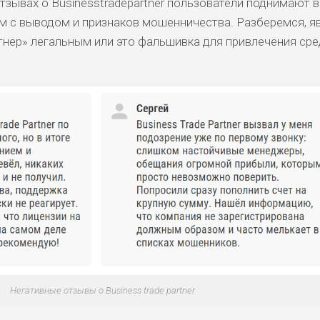
отзывах о Businesstradepartner пользователи поднимают 
ем с выводом и признаков мошенничества. Разберемся, я
ртнер» легальным или это фальшивка для привлечения ср
Негативные отзывы о Business trade partner