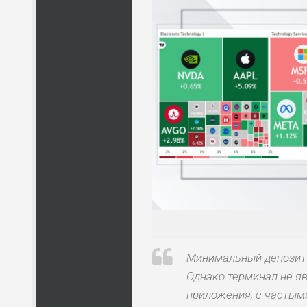
Минимальный депозит с
Однако терминал не я
приложения, с частым