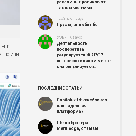
рекламных роликов от
так называемых...
Твой член says:
Пруфы, или сбит бот
УЭБиПК says:
Деятельность
м, и
кооператива
елях или
регулируется ЖК РФ?
интересно в каком месте
она регулируется...
ПОСЛЕДНИЕ СТАТЬИ
Capitaluxltd: лжеброкер
или надежная
платформа?
Обзор брокера
Merilledge, отзывы