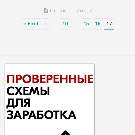
Страница 17 из 17
« First
«
...
10
...
15
16
17