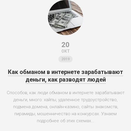
20
ОКТ
2019
Как обманом в интернете зарабатывают
деньги, как разводят людей
Способов, как люди обманом в интернете зарабатывают
деньги, много: хайпы, удаленное трудоустройство,
подмена домена, онлайн-казино, сайты знакомств,
пирамиды, мошенничество на конкурсах. Узнаем
подробнее об этих схемах...