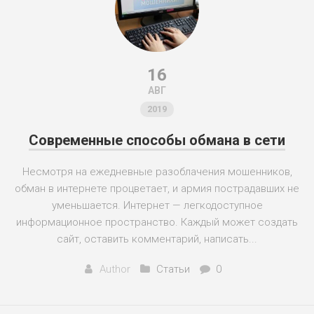
16
АВГ
2019
Современные способы обмана в сети
Несмотря на ежедневные разоблачения мошенников,
обман в интернете процветает, и армия пострадавших не
уменьшается. Интернет — легкодоступное
информационное пространство. Каждый может создать
сайт, оставить комментарий, написать...
Author
Статьи
0