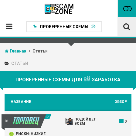
ПРОВЕРЕННЫЕ СХЕМЫ
Главная
Главная
Статьи
Проверенные способы заработка
СТАТЬИ
Нейтральные
Сомнительные
ПРОВЕРЕННЫЕ СХЕМЫ ДЛЯ
ЗАРАБОТКА
Статьи
Партнеры
НАЗВАНИЕ
ОБЗОР
ПОДОЙДЕТ
0
ВСЕМ
РИСКИ: НИЗКИЕ