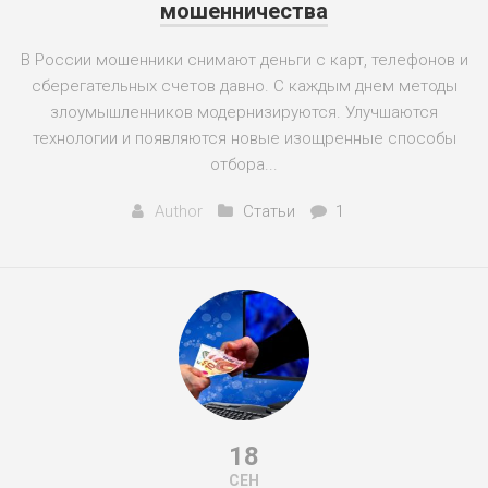
мошенничества
В России мошенники снимают деньги с карт, телефонов и
сберегательных счетов давно. С каждым днем методы
злоумышленников модернизируются. Улучшаются
технологии и появляются новые изощренные способы
отбора...
Author
Статьи
1
18
СЕН