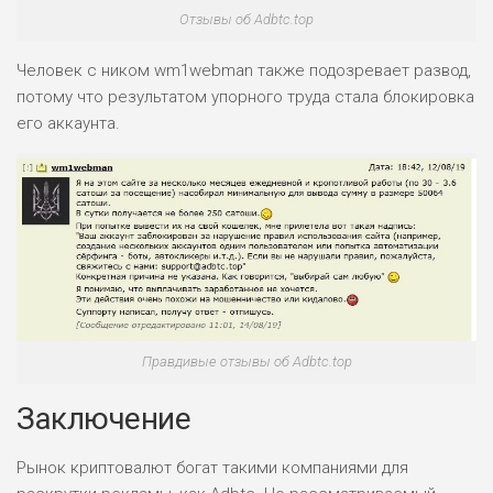
ПОДОЙДЕТ
0
Отзывы об Adbtc.top
ВСЕМ
РИСКИ: НИЗКИЕ
Человек с ником wm1webman также подозревает развод,
ДОХОД: СРЕДНИЙ
потому что результатом упорного труда стала блокировка
ОБЗОР
БЮДЖЕТ: НИЗКИЙ
его аккаунта.
Правдивые отзывы об Adbtc.top
Заключение
Рынок криптовалют богат такими компаниями для