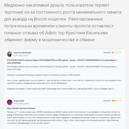
0
ВСЕМ
Медленно накапливая деньги, пользователи теряют
терпение из-за постоянного роста минимального лимита
РИСКИ: НИЗКИЕ
ДОХОД: ВЫСОКИЙ
для вывода на Bitcoin кошелек. Разочарованные
ОБЗОР
БЮДЖЕТ: ВЫСОКИЙ
потраченным временем клиенты проекта оставляют
гневные отзывы об Adbtc.top Кристина Васильева
обвиняет фирму в мошенничестве и обмане.
ЛЮБИТЕЛЯ
0
М СТАВОК
РИСКИ: СРЕДНИЕ
ДОХОД: ВЫСОКИЙ
ОБЗОР
БЮДЖЕТ: НИЗКИЙ
ПОДОЙДЕТ
2
ВСЕМ
РИСКИ: НИЗКИЕ
ДОХОД: НИЗКИЙ
ОБЗОР
БЮДЖЕТ: НИЗКИЙ