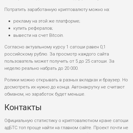
Потратить заработанную криптовалюту можно на:
ПОДОЙДЕТ
0
ВСЕМ
рекламу на этой же платформе;
купить рефералов;
РИСКИ: НИЗКИЕ
вывести на счет Bitcoin.
ДОХОД: ВЫСОКИЙ
ОБЗОР
БЮДЖЕТ: ВЫСОКИЙ
Согласно актуальному курсу 1 сатоши равен 0,1
российскому рублю. За просмотр каждого сайта
пользователь может получить от 5 до 25 сатоши. За
ЛЮБИТЕЛЯ
0
М СТАВОК
неделю реально набрать до 20 000.
РИСКИ: СРЕДНИЕ
Ролики можно открывать в разных вкладках и браузер. Но
ДОХОД: ВЫСОКИЙ
досмотреть их нужно до конца. Автонакрутку не считают
ОБЗОР
БЮДЖЕТ: НИЗКИЙ
обманом, но заработок будет меньше.
Контакты
ПОДОЙДЕТ
2
ВСЕМ
Официальную статистику о криптовалютном кране сатоши
РИСКИ: НИЗКИЕ
адБТС.топ проще найти на главном сайте. Проект почти не
ДОХОД: НИЗКИЙ
ОБЗОР