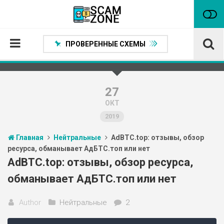
ПРОВЕРЕННЫЕ СХЕМЫ
Главная
Проверенные способы заработка
27
ОКТ
Нейтральные
2019
Сомнительные
Главная
Нейтральные
AdBTC.top: отзывы, обзор
Статьи
ресурса, обманывает АдБТС.топ или нет
Партнеры
AdBTC.top: отзывы, обзор ресурса,
обманывает АдБТС.топ или нет
Author
Нейтральные
2