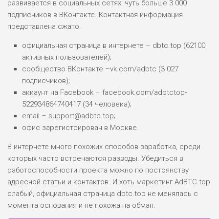
развивается в социальных сетях: чуть больше 3 000
БЮДЖЕТ: НИЗКИЙ
подписчиков в ВКонтакте. Контактная информация
представлена сжато:
ПОДОЙДЕТ
0
ВСЕМ
официальная страница в интернете – dbtc.top (62100
активных пользователей);
РИСКИ: НИЗКИЕ
ДОХОД: СРЕДНИЙ
сообщество ВКонтакте –vk.com/adbtc (3 027
ОБЗОР
БЮДЖЕТ: НИЗКИЙ
подписчиков);
аккаунт на Facebook – facebook.com/adbtctop-
522934864740417 (34 человека);
email – support@adbtc.top;
офис зарегистрирован в Москве.
В интернете много похожих способов заработка, среди
которых часто встречаются разводы. Убедиться в
работоспособности проекта можно по постоянству
адресной статьи и контактов. И хоть маркетинг AdBTC.top
слабый, официальная страница dbtc.top не менялась с
момента основания и не похожа на обман.