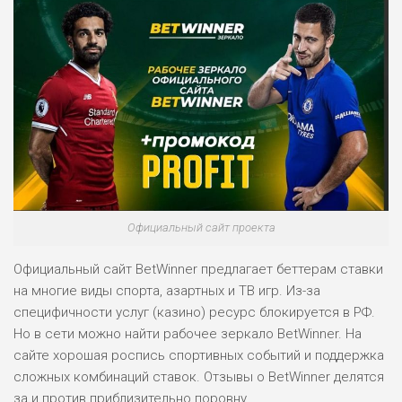
Официальный сайт проекта
Официальный сайт BetWinner предлагает беттерам ставки
на многие виды спорта, азартных и ТВ игр. Из-за
специфичности услуг (казино) ресурс блокируется в РФ.
Но в сети можно найти рабочее зеркало BetWinner. На
сайте хорошая роспись спортивных событий и поддержка
сложных комбинаций ставок. Отзывы о BetWinner делятся
за и против приблизительно поровну.