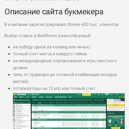
Описание сайта букмекера
В компании зарегистрировано более 400 тыс. клиентов.
Выбор ставок в BetWinner разнообразный:
на победу одной из команд или ничью;
точный счет матча и каждого тайма;
на международные соревнования и игры местного
уровня;
типы от ординара до сложной комбинации исходов
матчей;
тотализаторы на 15 игр или точный счет.