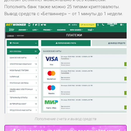
Пополнять банк также можно 25 типами криптовалюты.
Вывод средств с «Бетвиннер» – от 1 минуты до 1 недели.
Пополнение счета и вывод средств