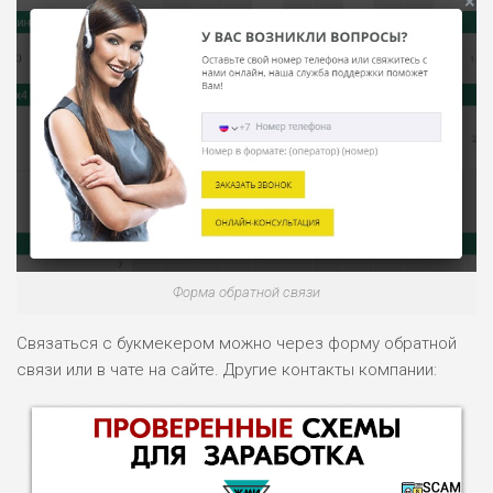
Форма обратной связи
Связаться с букмекером можно через форму обратной
связи или в чате на сайте. Другие контакты компании: