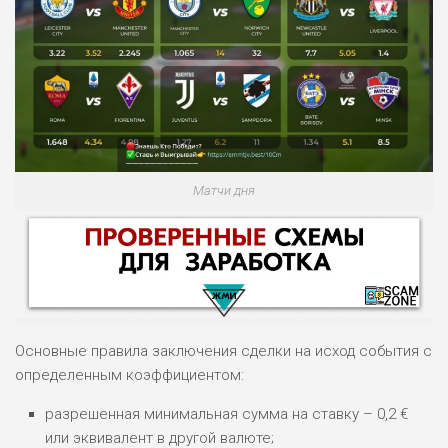
Матчи дня
Основные правила заключения сделки на исход события с
определенным коэффициентом:
разрешенная минимальная сумма на ставку – 0,2 €
НАЗВАНИЕ
ОБЗОР
или эквивалент в другой валюте;