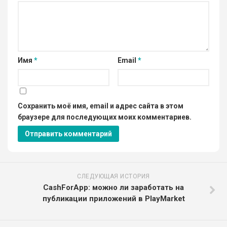
Имя
*
Email
*
Сохранить моё имя, email и адрес сайта в этом
браузере для последующих моих комментариев.
СЛЕДУЮЩАЯ ИСТОРИЯ
CashForApp: можно ли заработать на
публикации приложений в PlayMarket