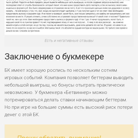
Есть и негативные отзывы
Заключение о букмекере
БК имеет хорошую роспись по нескольким сотням
игровых событий. Компания позволяет беттерам выводить
небольшой выигрыш, но бонусы отыграть практически
невозможно. У букмекера «Бетвиннер» можно
потренироваться делать ставки начинающим беттерам.
Но при игре на большие суммы есть высокий риск потери
денег с этой БК.