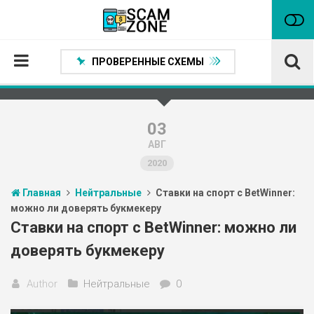
ПРОВЕРЕННЫЕ СХЕМЫ
Главная
Проверенные способы заработка
03
АВГ
Нейтральные
2020
Сомнительные
Главная
Нейтральные
Ставки на спорт с BetWinner:
Статьи
можно ли доверять букмекеру
Партнеры
Ставки на спорт с BetWinner: можно ли
доверять букмекеру
Author
Нейтральные
0