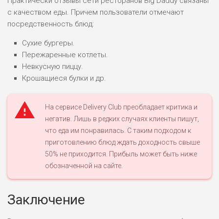
Практически отзывы сети ресторанов Big Daddy связаны
ПОДОЙДЕТ
с качеством еды. Причем пользователи отмечают
2
ВСЕМ
посредственность блюд:
РИСКИ: НИЗКИЕ
Сухие бургеры.
ДОХОД: НИЗКИЙ
ОБЗОР
Пережаренные котлеты.
БЮДЖЕТ: НИЗКИЙ
Невкусную пиццу.
Крошащиеся булки и др.
ПОДОЙДЕТ
0
ВСЕМ
На сервисе Delivery Club преобладает критика и
РИСКИ: НИЗКИЕ
негатив. Лишь в редких случаях клиенты пишут,
ДОХОД: СРЕДНИЙ
ОБЗОР
БЮДЖЕТ: НИЗКИЙ
что еда им понравилась. С таким подходом к
приготовлению блюд ждать доходность свыше
50% не приходится. Прибыль может быть ниже
обозначенной на сайте.
Заключение