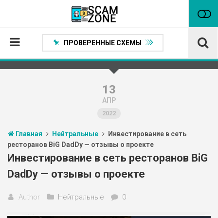
ПРОВЕРЕННЫЕ СХЕМЫ
Главная
Проверенные способы заработка
13
АПР
Нейтральные
2022
Сомнительные
Главная
Нейтральные
Инвестирование в сеть
Статьи
ресторанов BiG DadDy — отзывы о проекте
Партнеры
Инвестирование в сеть ресторанов BiG
DadDy — отзывы о проекте
Author
Нейтральные
0