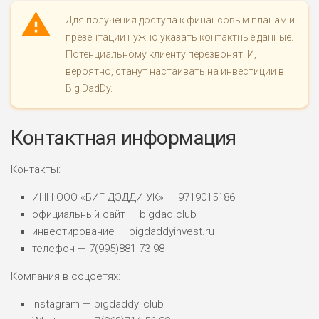
ПОДОЙДЕТ
Для получения доступа к финансовым планам и
2
ВСЕМ
презентации нужно указать контактные данные.
РИСКИ: НИЗКИЕ
Потенциальному клиенту перезвонят. И,
ДОХОД: НИЗКИЙ
вероятно, станут настаивать на инвестиции в
ОБЗОР
БЮДЖЕТ: НИЗКИЙ
Big DadDy.
ПОДОЙДЕТ
0
Контактная информация
ВСЕМ
РИСКИ: НИЗКИЕ
Контакты:
ДОХОД: СРЕДНИЙ
ОБЗОР
БЮДЖЕТ: НИЗКИЙ
ИНН ООО «БИГ ДЭДДИ УК» — 9719015186
официальный сайт — bigdad.club
инвестирование — bigdaddyinvest.ru
телефон — 7(995)881-73-98
Компания в соцсетях:
Instagram — bigdaddy_club