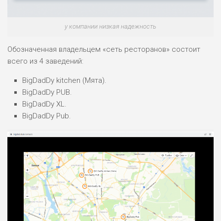
у компании низкая надежность
Обозначенная владельцем «сеть ресторанов» состоит
всего из 4 заведений:
BigDadDy kitchen (Мята).
BigDadDy PUB.
BigDadDy XL.
BigDadDy Pub.