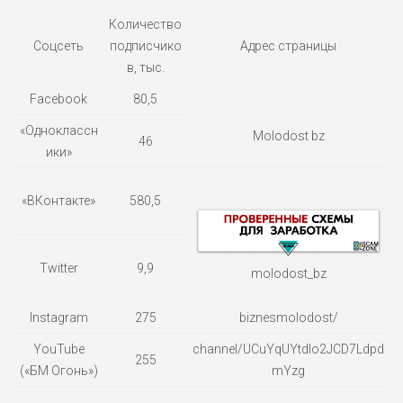
Количество
Соцсеть
подписчико
Адрес страницы
в, тыс.
Facebook
80,5
«Одноклассн
Molodost bz
46
ики»
«ВКонтакте»
580,5
Twitter
9,9
molodost_bz
Instagram
275
biznesmolodost/
YouTube
channel/UCuYqUYtdlo2JCD7Ldpd
255
(«БМ Огонь»)
mYzg
НАЗВАНИЕ
ОБЗОР