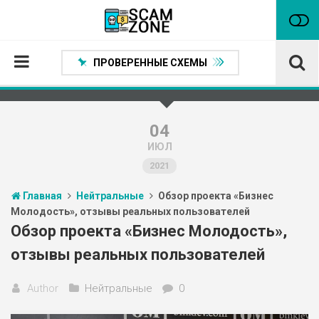
ПРОВЕРЕННЫЕ СХЕМЫ
Главная
Проверенные способы заработка
04
ИЮЛ
Нейтральные
2021
Сомнительные
Главная
Нейтральные
Обзор проекта «Бизнес
Статьи
Молодость», отзывы реальных пользователей
Партнеры
Обзор проекта «Бизнес Молодость»,
отзывы реальных пользователей
Author
Нейтральные
0