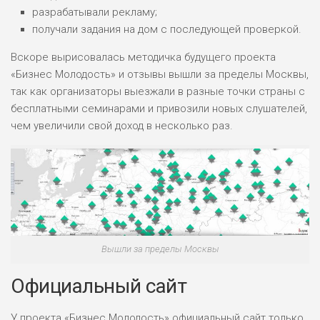
ПОДОЙДЕТ
0
разрабатывали рекламу;
ВСЕМ
получали задания на дом с последующей проверкой.
РИСКИ: НИЗКИЕ
ДОХОД: ВЫСОКИЙ
Вскоре вырисовалась методичка будущего проекта
ОБЗОР
БЮДЖЕТ: ВЫСОКИЙ
«Бизнес Молодость» и отзывы вышли за пределы Москвы,
так как организаторы выезжали в разные точки страны с
бесплатными семинарами и привозили новых слушателей,
ЛЮБИТЕЛЯ
0
чем увеличили свой доход в несколько раз.
М СТАВОК
РИСКИ: СРЕДНИЕ
ДОХОД: ВЫСОКИЙ
ОБЗОР
БЮДЖЕТ: НИЗКИЙ
ПОДОЙДЕТ
2
ВСЕМ
Вышли за пределы Москвы
РИСКИ: НИЗКИЕ
ДОХОД: НИЗКИЙ
Официальный сайт
ОБЗОР
БЮДЖЕТ: НИЗКИЙ
У проекта «Бизнес Молодость» официальный сайт только