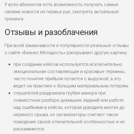
У всех абонентов есть возможность получать самые
свежие новости из первых рук, смотреть актуальные
ПОДОЙДЕТ
тренинги.
0
ВСЕМ
Отзывы и разоблачения
РИСКИ:
НИЗКИЕ
ДОХОД:
При всей заманчивости и популярности реальные отзывы
ВЫСОКИЙ
БЮДЖЕТ:
о сайте «Бизнес Молодость» раскрывают другую картину:
ОБЗОР
ВЫСОКИЙ
при создании кейсов используется исключительно
эмоциональная составляющая и красивые термины,
часто понятие прибыли путается с выручкой, а это
ЛЮБИТЕЛЯ
ведет на практике к большим материальным потерям;
0
М СТАВОК
слушателей раздражала грубая манера при
РИСКИ:
совместном разборе домашних заданий или работе
СРЕДНИЕ
над ошибками в кейсах, которая доводила многих до
ДОХОД:
ВЫСОКИЙ
нервного срыва, но организаторы считают такое
БЮДЖЕТ:
ОБЗОР
поведение своей отличительной особенностью и не
НИЗКИЙ
раскаиваются;