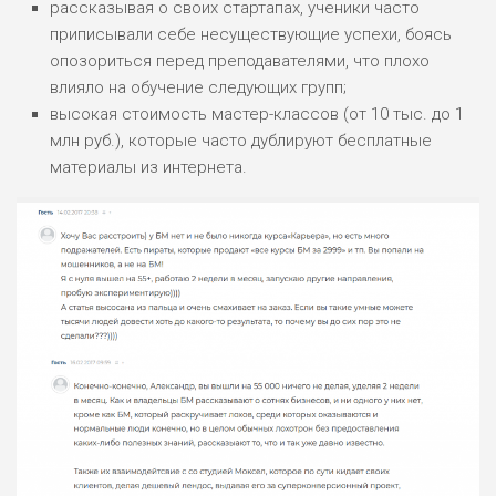
рассказывая о своих стартапах, ученики часто
приписывали себе несуществующие успехи, боясь
ПОДОЙДЕТ
опозориться перед преподавателями, что плохо
2
ВСЕМ
влияло на обучение следующих групп;
РИСКИ:
высокая стоимость мастер-классов (от 10 тыс. до 1
НИЗКИЕ
млн руб.), которые часто дублируют бесплатные
ДОХОД:
НИЗКИЙ
материалы из интернета.
БЮДЖЕТ:
ОБЗОР
НИЗКИЙ
ПОДОЙДЕТ
0
ВСЕМ
РИСКИ:
НИЗКИЕ
ДОХОД:
СРЕДНИЙ
БЮДЖЕТ:
ОБЗОР
НИЗКИЙ