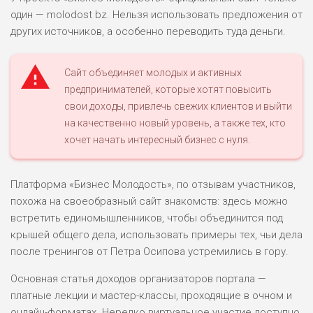
один — molodost bz. Нельзя использовать предложения от
ПОДОЙДЕТ
0
ВСЕМ
других источников, а особенно переводить туда деньги.
РИСКИ: НИЗКИЕ
ДОХОД: СРЕДНИЙ
Сайт объединяет молодых и активных
ОБЗОР
БЮДЖЕТ: НИЗКИЙ
предпринимателей, которые хотят повысить
свои доходы, привлечь свежих клиентов и выйти
на качественно новый уровень, а также тех, кто
хочет начать интересный бизнес с нуля.
Платформа «Бизнес Молодость», по отзывам участников,
похожа на своеобразный сайт знакомств: здесь можно
встретить единомышленников, чтобы объединится под
крышей общего дела, использовать примеры тех, чьи дела
после тренингов от Петра Осипова устремились в гору.
Основная статья доходов организаторов портала —
платные лекции и мастер-классы, проходящие в очном и
онлайн-форматах. Нередко виртуальное участие доступно