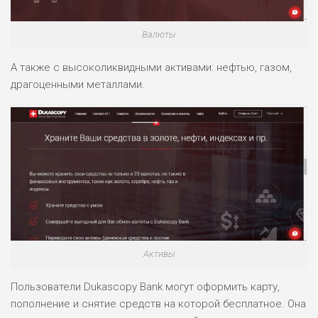
ВСЕМ
РИСКИ: НИЗКИЕ
Валюты
ДОХОД: ВЫСОКИЙ
ОБЗОР
БЮДЖЕТ: ВЫСОКИЙ
А также с высоколиквидными активами: нефтью, газом,
драгоценными металлами.
ЛЮБИТЕЛЯ
0
М СТАВОК
РИСКИ: СРЕДНИЕ
ДОХОД: ВЫСОКИЙ
ОБЗОР
БЮДЖЕТ: НИЗКИЙ
ПОДОЙДЕТ
2
ВСЕМ
РИСКИ: НИЗКИЕ
Активы
ДОХОД: НИЗКИЙ
ОБЗОР
БЮДЖЕТ: НИЗКИЙ
Пользователи Dukascopy Bank могут оформить карту,
пополнение и снятие средств на которой бесплатное. Она