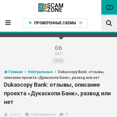
ПРОВЕРЕННЫЕ СХЕМЫ
Главная
Проверенные способы заработка
06
ОКТ
Нейтральные
2019
Сомнительные
Главная
Нейтральные
Dukascopy Bank: отзывы,
Статьи
описание проекта «Дукаскопи Банк», развод или нет
Партнеры
Dukascopy Bank: отзывы, описание
проекта «Дукаскопи Банк», развод или
нет
Author
Нейтральные
0