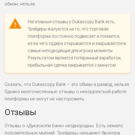
обман, нельзя.
ПОДОЙДЕТ
0
ВСЕМ
Негативные отзывы о Dukascopy Bank есть.
РИСКИ: НИЗКИЕ
Трейдеры жалуются на то, что торговая
ДОХОД: СРЕДНИЙ
ОБЗОР
платформа постоянно подвисает и ломается,
БЮДЖЕТ: НИЗКИЙ
из-за чего ордера открываются и закрываются в
самые неподходящие для игрока моменты.
Результатом является потерянный заработок,
прибыльная сделка закрывается с минусом.
Сказать, что Dukascopy Bank – это обман и развод, нельзя.
Однако многочисленные отзывы о некорректной работе
платформы не могут не насторожить.
Отзывы
Отзывы о «Дукаскопи Банк» неоднородны. Есть немало
положительных мнений. Трейдеры называют брокера