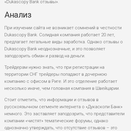
«Dukascopy Bank отзывы».
ПОДОЙДЕТ
0
ВСЕМ
Анализ
РИСКИ: НИЗКИЕ
ДОХОД: ВЫСОКИЙ
При изучении сайта не возникает сомнений в честности
ОБЗОР
БЮДЖЕТ: ВЫСОКИЙ
Dukascopy Bank. Солидная компания работает 20 лет,
предлагает легальные виды заработка. Однако отзывы о
Dukascopy Bank неоднозначные, и это позволяет
ЛЮБИТЕЛЯ
0
М СТАВОК
заподозрить обман и развод на деньги.
РИСКИ: СРЕДНИЕ
Трейдерам нужно знать, что при регистрации на
ДОХОД: ВЫСОКИЙ
территории СНГ трейдеры попадают в дочернюю
ОБЗОР
БЮДЖЕТ: НИЗКИЙ
компанию с офисом в Риге. И это отделение работает
несколько иначе, чем головная компания в Швейцарии.
ПОДОЙДЕТ
2
Стоит отметить, что информации и отзывов в
ВСЕМ
русскоязычном сегменте интернета о «Дукаскопи Банк»
РИСКИ: НИЗКИЕ
немного. Это заставляет заподозрить, что представители
ДОХОД: НИЗКИЙ
компании «чистят» тематические форумы, однако
ОБЗОР
БЮДЖЕТ: НИЗКИЙ
однозначно утверждать, что отсутствие отзывов – это