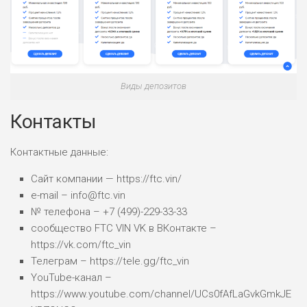
Виды депозитов
Контакты
Контактные данные:
Сайт компании — https://ftc.vin/
e-mail – info@ftc.vin
№ телефона – +7 (499)-229-33-33
сообщество FTC VIN VK в ВКонтакте –
https://vk.com/ftc_vin
Телеграм – https://tele.gg/ftc_vin
YouTube-канал –
https://www.youtube.com/channel/UCs0fAfLaGvkGmkJE