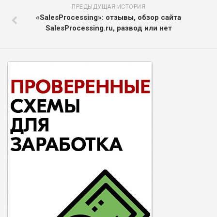
ПРЕДЫДУЩАЯ ИСТОРИЯ
«SalesProcessing»: отзывы, обзор сайта
SalesProcessing.ru, развод или нет