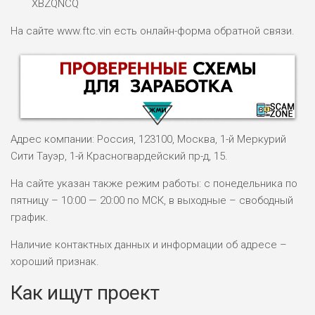
XBZQNCQ
На сайте www.ftc.vin есть онлайн-форма обратной связи.
Адрес компании: Россия, 123100, Москва, 1-й Меркурий
Сити Тауэр, 1-й Красногвардейский пр-д, 15.
На сайте указан также режим работы: с понедельника по
пятницу – 10:00 — 20:00 по МСК, в выходные – свободный
НАЗВАНИЕ
ОБЗОР
график.
Наличие контактных данных и информации об адресе –
ПОДОЙДЕТ
0
ВСЕМ
хороший признак.
РИСКИ: НИЗКИЕ
Как ищут проект
ДОХОД: ВЫСОКИЙ
ОБЗОР
БЮДЖЕТ: ВЫСОКИЙ