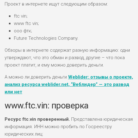
Проект в интернете ищут следующим образом:
ftc vin;
ЛЮБИТЕЛЯ
0
М СТАВОК
www ftc vin;
ооо фтк;
РИСКИ: СРЕДНИЕ
Future Technologies Company.
ДОХОД: ВЫСОКИЙ
ОБЗОР
БЮДЖЕТ: НИЗКИЙ
Обзоры в интернете содержат разную информацию: одни
утверждают, что это обман и развод, другие – что пока
ПОДОЙДЕТ
проект платит, и ему можно доверить деньги.
2
ВСЕМ
А можно ли доверить деньги
Weblider: отзывы о проекте,
РИСКИ: НИЗКИЕ
анализ ресурса weblider.net, “Веблидер” — это развод
ДОХОД: НИЗКИЙ
ОБЗОР
или нет
БЮДЖЕТ: НИЗКИЙ
www.ftc.vin: проверка
ПОДОЙДЕТ
0
ВСЕМ
Ресурс ftc.vin проверенный.
Представлена юридическая
РИСКИ: НИЗКИЕ
информация. ИНН можно пробить по Госреестру
ДОХОД: СРЕДНИЙ
юридических лиц:
ОБЗОР