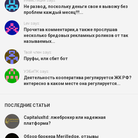
Инвестиции says:
Не развод, поскольку деньги свои я вывожу без
проблем каждый месяц!!!...
Lev says:
Прочитав комментарии,а также прослушав
несколько бредовых рекламных роликов от так
называемых...
Твой член says:
Пруфы, или сбит бот
УЭБиПК says:
Деятельность кооператива регулируется ЖК РФ?
интересно в каком месте она регулируется...
ПОСЛЕДНИЕ СТАТЬИ
Capitaluxltd: лжеброкер или надежная
платформа?
Обзор брокера Merilledge, отзывы