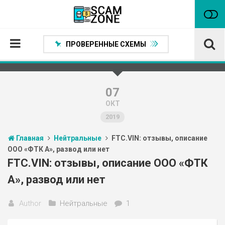
ПРОВЕРЕННЫЕ СХЕМЫ
Главная
Проверенные способы заработка
07
ОКТ
Нейтральные
2019
Сомнительные
Главная
Нейтральные
FTC.VIN: отзывы, описание
Статьи
ООО «ФТК А», развод или нет
Партнеры
FTC.VIN: отзывы, описание ООО «ФТК
А», развод или нет
Author
Нейтральные
1