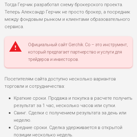
Тогда Герчик разработал схему брокерского проекта.
Теперь Александр Герчик не просто брокер, а посредник
между фондовым рынком и клиентами образовательного
сервиса.
НАЗВАНИЕ
ОБЗОР
Официальный сайт Gerchik. Co – это инструмент,
ПОДОЙДЕТ
который предлагает партнерство и услуги для
0
ВСЕМ
трейдеров и инвесторов.
РИСКИ: НИЗКИЕ
ДОХОД: ВЫСОКИЙ
ОБЗОР
БЮДЖЕТ: ВЫСОКИЙ
Посетителям сайта доступно несколько вариантов
торговли и сотрудничества:
ЛЮБИТЕЛЯ
Краткие сроки. Продажа и покупка в расчете получить
0
М СТАВОК
результат за 1 час, несколько часов или сутки.
РИСКИ: СРЕДНИЕ
Свинг. Сделки с получением результата за день или
ДОХОД: ВЫСОКИЙ
неделю.
ОБЗОР
БЮДЖЕТ: НИЗКИЙ
Средние сроки. Сделка удерживается в открытой
позиции несколько недель.