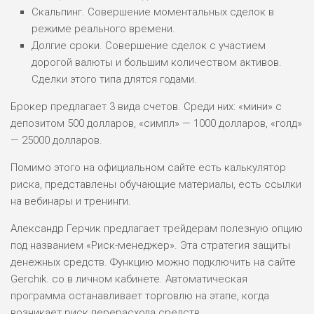
Скальпинг. Совершение моментальных сделок в
ПОДОЙДЕТ
2
ВСЕМ
режиме реального времени.
Долгие сроки. Совершение сделок с участием
РИСКИ: НИЗКИЕ
дорогой валюты и большим количеством активов.
ДОХОД: НИЗКИЙ
ОБЗОР
Сделки этого типа длятся годами.
БЮДЖЕТ: НИЗКИЙ
Брокер предлагает 3 вида счетов. Среди них: «мини» с
депозитом 500 долларов, «симпл» — 1000 долларов, «голд»
ПОДОЙДЕТ
0
ВСЕМ
— 25000 долларов.
РИСКИ: НИЗКИЕ
Помимо этого на официальном сайте есть калькулятор
ДОХОД: СРЕДНИЙ
ОБЗОР
риска, представлены обучающие материалы, есть ссылки
БЮДЖЕТ: НИЗКИЙ
на вебинары и тренинги.
Александр Герчик предлагает трейдерам полезную опцию
под названием «Риск-менеджер». Эта стратегия защиты
денежных средств. Функцию можно подключить на сайте
Gerchik. co в личном кабинете. Автоматическая
программа останавливает торговлю на этапе, когда
возникает риск перерасхода средств.