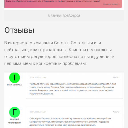
РИСКИ: НИЗКИЕ
ДОХОД: ВЫСОКИЙ
ОБЗОР
БЮДЖЕТ: ВЫСОКИЙ
Отзывы трейдеров
Отзывы
ЛЮБИТЕЛЯ
0
М СТАВОК
В интернете о компании Gerchik. Co отзывы или
РИСКИ: СРЕДНИЕ
нейтральны, или отрицательны. Клиенты недовольны
ДОХОД: ВЫСОКИЙ
ОБЗОР
БЮДЖЕТ: НИЗКИЙ
отсутствием регуляторов процесса по выводу денег и
невниманием к конкретным проблемам.
ПОДОЙДЕТ
2
ВСЕМ
РИСКИ: НИЗКИЕ
ДОХОД: НИЗКИЙ
ОБЗОР
БЮДЖЕТ: НИЗКИЙ
ПОДОЙДЕТ
0
ВСЕМ