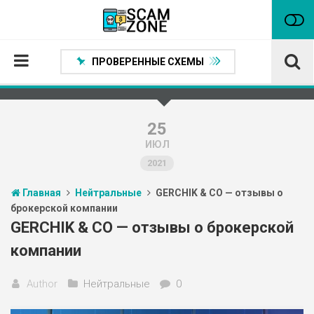
ПРОВЕРЕННЫЕ СХЕМЫ
Главная
Проверенные способы заработка
25
ИЮЛ
Нейтральные
2021
Сомнительные
Главная
Нейтральные
GERCHIK & CO — отзывы о
Статьи
брокерской компании
Партнеры
GERCHIK & CO — отзывы о брокерской
компании
Author
Нейтральные
0