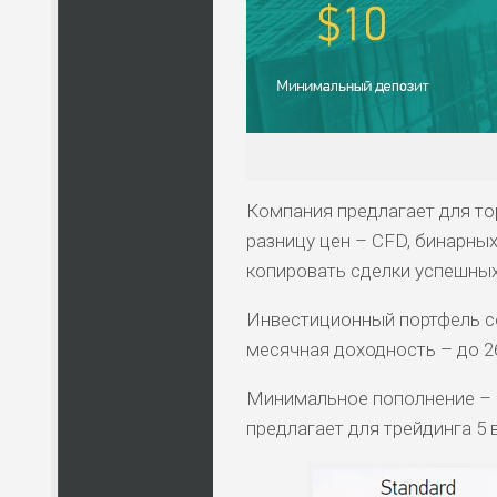
ВС
ЛЮ
СТ
ПО
ВС
Компания предлагает для то
разницу цен – CFD, бинарны
ПО
копировать сделки успешных
ВС
Инвестиционный портфель с
месячная доходность – до 2
Минимальное пополнение – 1
предлагает для трейдинга 5 