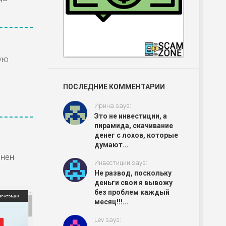
ую
ПОСЛЕДНИЕ КОММЕНТАРИИ
Ирина says:
Это не инвестиции, а
пирамида, скачивание
денег с лохов, которые
думают...
лнен
Инвестиции says:
Не развод, поскольку
деньги свои я вывожу
без проблем каждый
месяц!!!...
Lev says: