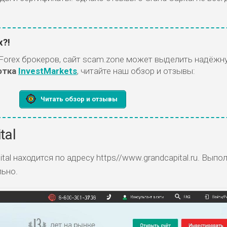
x?!
Forex брокеров, сайт scam.zone может выделить надёжн
отка
InvestMarkets
, читайте наш обзор и отзывы:
Читать обзор и отзывы
tal
al находится по адресу https//www.grandcapital.ru. Выпо
льно.