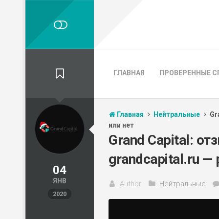
ГЛАВНАЯ
ПРОВЕРЕННЫЕ С
Главная
Нейтральные
Gr
или нет
Grand Capital: о
grandcapital.ru —
04
ЯНВ
Author
Нейтральные
2020