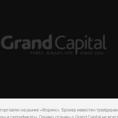
торговлю на рынке «Форекс». Брокер известен трейдерам 
ы и сертификаты. Однако отзывы о Grand Capital не всег