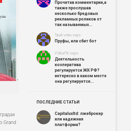
Прочитав комментарии,а
также прослушав
несколько бредовых
рекламных роликов от
так называемых...
Твой член says:
Пруфы, или сбит бот
УЭБиПК says:
Деятельность
кооператива
регулируется ЖК РФ?
интересно в каком месте
она регулируется...
ПОСЛЕДНИЕ СТАТЬИ
Capitaluxltd: лжеброкер
градах
или надежная
о Grand
платформа?