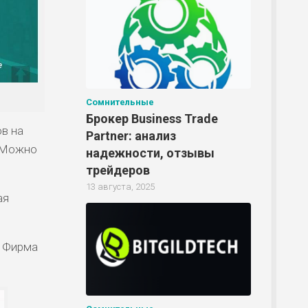
Р
Р
Сомнительные
Р
Брокер Business Trade
ов на
Partner: анализ
. Можно
надежности, отзывы
Р
трейдеров
13 августа, 2025
ая
. Фирма