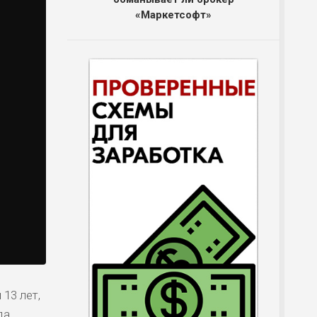
«Маркетсофт»
13 лет,
да