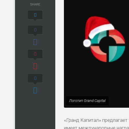
SHARE
Логотип Grand Capital
«Гранд Капитал» предлагает 
имеет международные наград