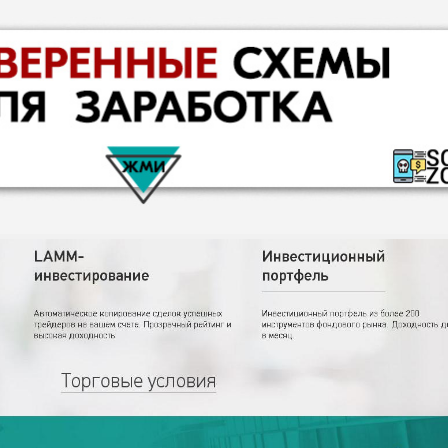
КОМЕНТАРИ
РИСКИ
ДОХОД
БЮДЖЕТ
ОБЗО
ПОДОЙДЕТ
И
ДОЙДЕТ
ВЫСОК
ВЫСОК