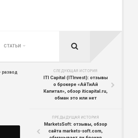
СТАТЬИ
СЛЕДУЮЩАЯ ИСТОРИЯ
— развод
ITI Capital (ITInvest): отзывы
о брокере «АйТиАй
Капитал», обзор iticapital.ru,
обман это или нет
ПРЕДЫДУЩАЯ ИСТОРИЯ
MarketsSoft: отзывы, обзор
сайта markets-soft.com,
обманывает ли брокер