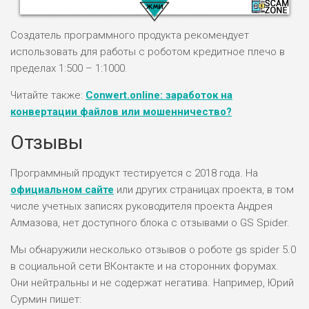
Создатель программного продукта рекомендует
использовать для работы с роботом кредитное плечо в
пределах 1:500 – 1:1000.
Читайте также:
Conwert.online: заработок на
НАЗВАНИЕ
ОБЗОР
конвертации файлов или мошенничество?
Отзывы
ПОДОЙДЕТ
0
ВСЕМ
РИСКИ: НИЗКИЕ
Программный продукт тестируется с 2018 года. На
ДОХОД: ВЫСОКИЙ
официальном сайте
или других страницах проекта, в том
ОБЗОР
БЮДЖЕТ: ВЫСОКИЙ
числе учетных записях руководителя проекта Андрея
Алмазова, нет доступного блока с отзывами о GS Spider.
ЛЮБИТЕЛЯ
Мы обнаружили несколько отзывов о роботе gs spider 5.0
0
М СТАВОК
в социальной сети ВКонтакте и на сторонних форумах.
РИСКИ: СРЕДНИЕ
Они нейтральны и не содержат негатива. Например, Юрий
ДОХОД: ВЫСОКИЙ
Сурмин пишет:
ОБЗОР
БЮДЖЕТ: НИЗКИЙ