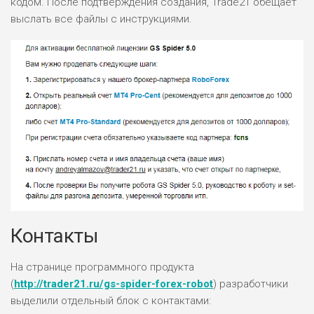
кодом. После подтверждения создания, Trade21 обещает
РИСКИ: НИЗКИЕ
выслать все файлы с инструкциями.
ДОХОД: НИЗКИЙ
ОБЗОР
БЮДЖЕТ: НИЗКИЙ
ПОДОЙДЕТ
0
ВСЕМ
РИСКИ: НИЗКИЕ
ДОХОД: СРЕДНИЙ
ОБЗОР
БЮДЖЕТ: НИЗКИЙ
Контакты
На странице программного продукта
(
http://trader21.ru/gs-spider-forex-robot
) разработчики
выделили отдельный блок с контактами: