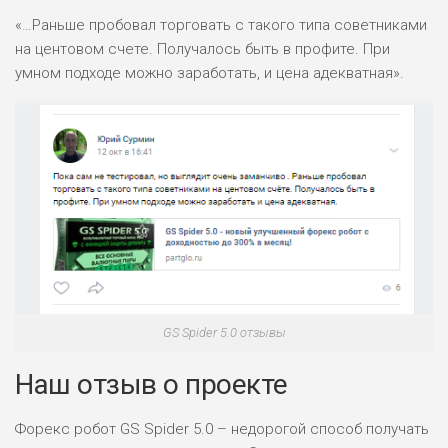
«…Раньше пробовал торговать с такого типа советниками
на центовом счете. Получалось быть в профите. При
ПОДОЙДЕТ
2
умном подходе можно заработать, и цена адекватная».
ВСЕМ
РИСКИ: НИЗКИЕ
ДОХОД: НИЗКИЙ
ОБЗОР
БЮДЖЕТ: НИЗКИЙ
ПОДОЙДЕТ
0
ВСЕМ
РИСКИ: НИЗКИЕ
ДОХОД: СРЕДНИЙ
ОБЗОР
БЮДЖЕТ: НИЗКИЙ
GS Spider 5.0 отзывы
Наш отзыв о проекте
Форекс робот GS Spider 5.0 – недорогой способ получать