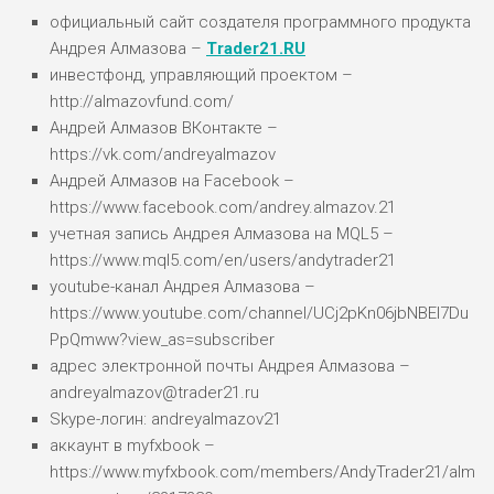
официальный сайт создателя программного продукта
Андрея Алмазова –
Trader21.RU
инвестфонд, управляющий проектом –
http://almazovfund.com/
Андрей Алмазов ВКонтакте –
https://vk.com/andreyalmazov
Андрей Алмазов на Facebook –
https://www.facebook.com/andrey.almazov.21
учетная запись Андрея Алмазова на MQL5 –
https://www.mql5.com/en/users/andytrader21
youtube-канал Андрея Алмазова –
https://www.youtube.com/channel/UCj2pKn06jbNBEI7Du
PpQmww?view_as=subscriber
адрес электронной почты Андрея Алмазова –
andreyalmazov@trader21.ru
Skype-логин: andreyalmazov21
аккаунт в myfxbook –
https://www.myfxbook.com/members/AndyTrader21/alm