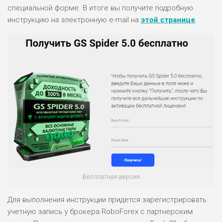
специальной форме. В итоге вы получите подробную
инструкцию на электронную e-mail на
этой странице
.
НАЗВАНИЕ
ОБЗОР
ПОДОЙДЕТ
0
ВСЕМ
РИСКИ: НИЗКИЕ
ДОХОД: ВЫСОКИЙ
ОБЗОР
БЮДЖЕТ: ВЫСОКИЙ
ЛЮБИТЕЛЯ
0
М СТАВОК
РИСКИ: СРЕДНИЕ
ДОХОД: ВЫСОКИЙ
ОБЗОР
БЮДЖЕТ: НИЗКИЙ
Бесплатная версия
Для выполнения инструкции придется зарегистрировать
ПОДОЙДЕТ
2
ВСЕМ
учетную запись у брокера RoboForex с партнерским