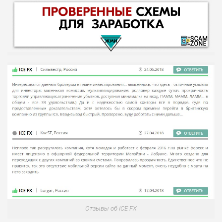
НАЗВАНИЕ
ОБЗОР
ПОДОЙДЕТ
0
ВСЕМ
РИСКИ: НИЗКИЕ
ДОХОД: ВЫСОКИЙ
ОБЗОР
БЮДЖЕТ: ВЫСОКИЙ
Отзывы об ICE FX
ЛЮБИТЕЛЯ
0
М СТАВОК