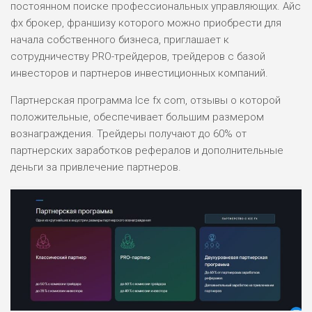
РИСКИ: НИЗКИЕ
постоянном поиске профессиональных управляющих. Айс
ДОХОД: ВЫСОКИЙ
фх брокер, франшизу которого можно приобрести для
ОБЗОР
БЮДЖЕТ: ВЫСОКИЙ
начала собственного бизнеса, приглашает к
сотрудничеству PRO-трейдеров, трейдеров с базой
инвесторов и партнеров инвестиционных компаний.
ЛЮБИТЕЛЯ
0
М СТАВОК
Партнерская программа Ice fx com, отзывы о которой
РИСКИ: СРЕДНИЕ
положительные, обеспечивает большим размером
ДОХОД: ВЫСОКИЙ
вознаграждения. Трейдеры получают до 60% от
ОБЗОР
БЮДЖЕТ: НИЗКИЙ
партнерских заработков рефералов и дополнительные
деньги за привлечение партнеров.
ПОДОЙДЕТ
2
ВСЕМ
РИСКИ: НИЗКИЕ
ДОХОД: НИЗКИЙ
ОБЗОР
БЮДЖЕТ: НИЗКИЙ
ПОДОЙДЕТ
0
ВСЕМ