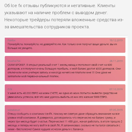
Об Ice fx отзывы публикуются и негативные. Клиенты
РИСКИ: СРЕДНИЕ
указывают на наличие проблем с выводом денег.
ДОХОД: ВЫСОКИЙ
ОБЗОР
Некоторые трейдеры потеряли вложенные средства из-
БЮДЖЕТ: НИЗКИЙ
за вмешательства сотрудников проекта.
ПОДОЙДЕТ
2
ВСЕМ
РИСКИ: НИЗКИЕ
ДОХОД: НИЗКИЙ
ОБЗОР
БЮДЖЕТ: НИЗКИЙ
ПОДОЙДЕТ
0
ВСЕМ
РИСКИ: НИЗКИЕ
ДОХОД: СРЕДНИЙ
ОБЗОР
БЮДЖЕТ: НИЗКИЙ