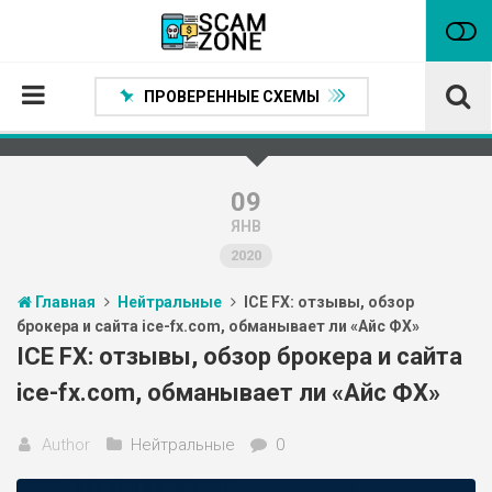
ПРОВЕРЕННЫЕ СХЕМЫ
Главная
Проверенные способы заработка
09
ЯНВ
Нейтральные
2020
Сомнительные
Главная
Нейтральные
ICE FX: отзывы, обзор
Статьи
брокера и сайта ice-fx.com, обманывает ли «Айс ФХ»
Партнеры
ICE FX: отзывы, обзор брокера и сайта
ice-fx.com, обманывает ли «Айс ФХ»
Author
Нейтральные
0