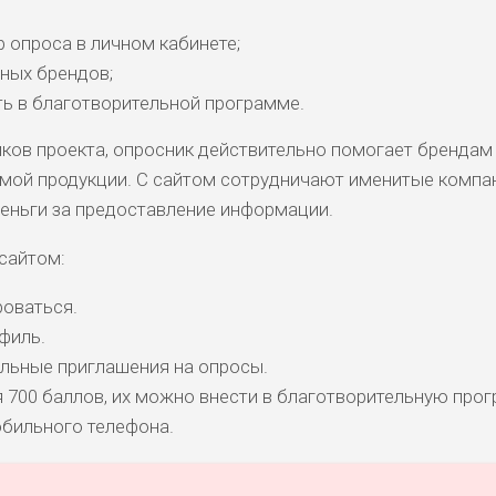
 опроса в личном кабинете;
КОМЕНТАРИ
ных брендов;
РИСКИ
ДОХОД
БЮДЖЕТ
ОБЗО
ПОДОЙДЕТ
И
ь в благотворительной программе.
ков проекта, опросник действительно помогает брендам
мой продукции. С сайтом сотрудничают именитые компа
ДОЙДЕТ
ВЫСОКИ
ВЫСОКИ
НИЗКИЕ
0
ОБЗО
ЕМ
Й
Й
деньги за предоставление информации.
сайтом:
БИТЕЛЯМ
ВЫСОКИ
СРЕДНИЕ
НИЗКИЙ
0
ОБЗО
АВОК
Й
оваться.
филь.
ДОЙДЕТ
льные приглашения на опросы.
НИЗКИЕ
НИЗКИЙ
НИЗКИЙ
2
ОБЗО
ЕМ
я 700 баллов, их можно внести в благотворительную про
обильного телефона.
ДОЙДЕТ
СРЕДНИ
НИЗКИЕ
НИЗКИЙ
0
ОБЗО
ЕМ
Й