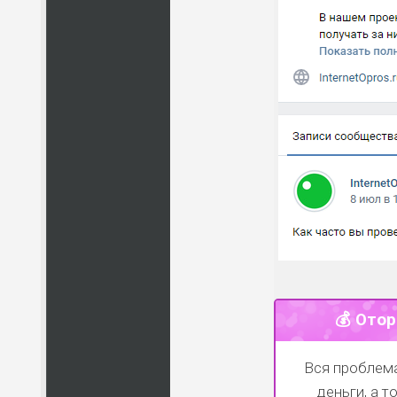
💰 Отор
Вся проблема
деньги, а 