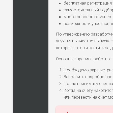
бесплатная регистрация;
самостоятельный подбор
много опросов от извест
НАЗВАНИЕ
КОМУ 
возможность участвоват
По утверждению разработчи
улучшить качество выпускае
ПО
ВС
которые готовы платить за 
Основные правила работы с 
ЛЮ
СТ
Необходимо зарегистрир
Заполнить подробно про
ПО
После принимать специа
ВС
Когда на счету накопитс
или перевести на счет м
ПО
ВС