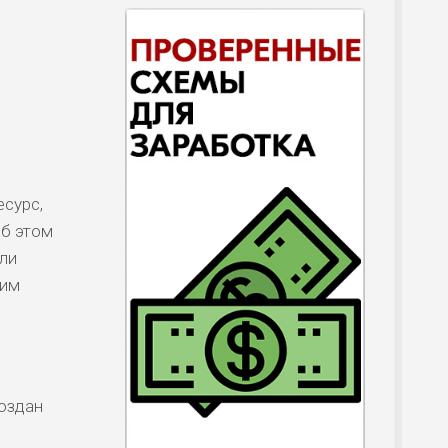
есурс,
об этом
ли
рим
создан