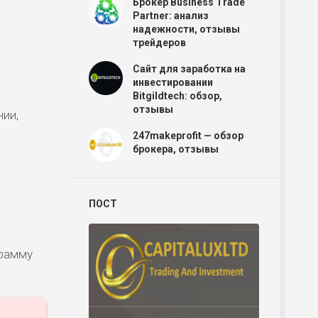
Брокер Business Trade
Partner: анализ
надежности, отзывы
трейдеров
Р
Сайт для заработка на
инвестировании
Bitgildtech: обзор,
отзывы
нии,
Р
247makeprofit — обзор
брокера, отзывы
Р
ПОСТ
Р
грамму
Р