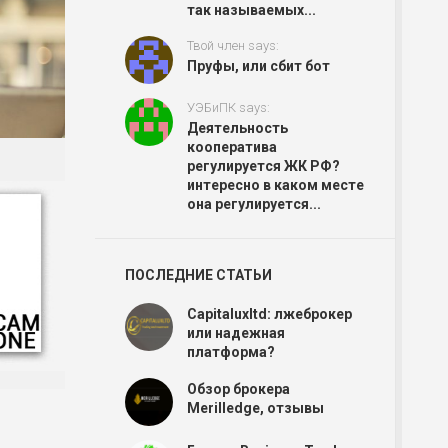
так называемых...
Твой член says:
Пруфы, или сбит бот
УЭБиПК says:
Деятельность
кооператива
регулируется ЖК РФ?
интересно в каком месте
она регулируется...
ПОСЛЕДНИЕ СТАТЬИ
Capitaluxltd: лжеброкер
или надежная
платформа?
Обзор брокера
Merilledge, отзывы