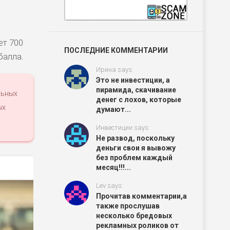
ет 700
ПОСЛЕДНИЕ КОММЕНТАРИИ
балла.
Ирина says:
Это не инвестиции, а
пирамида, скачивание
льных
денег с лохов, которые
ых
думают...
Инвестиции says:
Не развод, поскольку
деньги свои я вывожу
без проблем каждый
месяц!!!...
Lev says:
Прочитав комментарии,а
также прослушав
несколько бредовых
рекламных роликов от