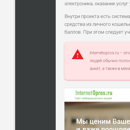
электроника, оказание услуг
Внутри проекта есть система
средства из личного кошельк
баллов. При этом следует уч
Internetopros.ru – э
людей обычно полож
анкет, а также в ме