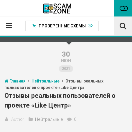
ПРОВЕРЕННЫЕ СХЕМЫ
Главная
Проверенные способы заработка
30
ИЮН
Нейтральные
2021
Сомнительные
Главная
Нейтральные
Отзывы реальных
Статьи
пользователей о проекте «Like Центр»
Партнеры
Отзывы реальных пользователей о
проекте «Like Центр»
Author
Нейтральные
0