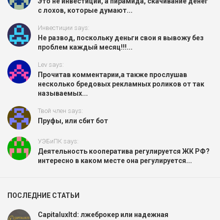
Это не инвестиции, а пирамида, скачивание денег
с лохов, которые думают...
Инвестиции says:
Не развод, поскольку деньги свои я вывожу без
проблем каждый месяц!!!...
Lev says:
Прочитав комментарии,а также прослушав
несколько бредовых рекламных роликов от так
называемых...
Твой член says:
Пруфы, или сбит бот
УЭБиПК says:
Деятельность кооператива регулируется ЖК РФ?
интересно в каком месте она регулируется...
ПОСЛЕДНИЕ СТАТЬИ
Capitaluxltd: лжеброкер или надежная