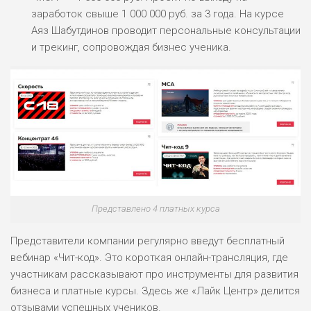
заработок свыше 1 000 000 руб. за 3 года. На курсе
Аяз Шабутдинов проводит персональные консультации
ПОДОЙДЕТ
2
и трекинг, сопровождая бизнес ученика.
ВСЕМ
РИСКИ: НИЗКИЕ
ДОХОД: НИЗКИЙ
ОБЗОР
БЮДЖЕТ: НИЗКИЙ
ПОДОЙДЕТ
0
ВСЕМ
РИСКИ: НИЗКИЕ
ДОХОД: СРЕДНИЙ
ОБЗОР
Представлено 4 платных курса
БЮДЖЕТ: НИЗКИЙ
Представители компании регулярно введут бесплатный
вебинар «Чит-код». Это короткая онлайн-трансляция, где
участникам рассказывают про инструменты для развития
бизнеса и платные курсы. Здесь же «Лайк Центр» делится
отзывами успешных учеников.