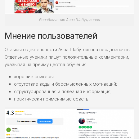
ПОДОЙДЕТ
0
ВСЕМ
Разоблачения Аяза Шабутдинова
РИСКИ: НИЗКИЕ
Мнение пользователей
ДОХОД: СРЕДНИЙ
ОБЗОР
БЮДЖЕТ: НИЗКИЙ
Отзывы о деятельности Аяза Шабутдинова неоднозначны.
Отдельные ученики пишут положительные комментарии,
указывая на преимущества обучения:
хорошие спикеры;
отсутствие воды и бессмысленных мотиваций;
структурированная и полезная информация;
практически применимые советы.