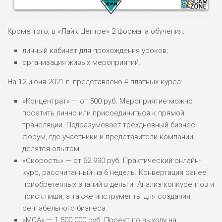
Кроме того, в «Лайк Центре» 2 формата обучения:
личный кабинет для прохождения уроков;
организация живых мероприятий.
НАЗВАНИЕ
ОБЗОР
На 12 июня 2021 г. представлено 4 платных курса:
ПОДОЙДЕТ
«Концентрат» — от 500 руб. Мероприятие можно
0
ВСЕМ
посетить лично или присоединиться к прямой
РИСКИ: НИЗКИЕ
трансляции. Подразумевает трехдневный бизнес-
ДОХОД: ВЫСОКИЙ
форум, где участники и представители компании
ОБЗОР
БЮДЖЕТ: ВЫСОКИЙ
делятся опытом.
«Скорость» — от 62 990 руб. Практический онлайн-
курс, рассчитанный на 6 недель. Конвертация ранее
ЛЮБИТЕЛЯ
0
М СТАВОК
приобретенных знаний в деньги. Анализ конкурентов и
поиск ниши, а также инструменты для создания
РИСКИ: СРЕДНИЕ
рентабельного бизнеса.
ДОХОД: ВЫСОКИЙ
ОБЗОР
«МСА» — 1 500 000 руб. Проект по выходу на
БЮДЖЕТ: НИЗКИЙ