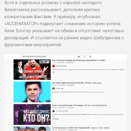
Хотя в отдельных роликах о карьере молодого
бизнесмена рассказывают, дополняя критику
ПОДОЙДЕТ
0
ВСЕМ
конкретными фактами. К примеру, ютуб-канал
«АССЕНИЗАТОР» подвергает сомнению историю успеха
РИСКИ: НИЗКИЕ
ДОХОД: ВЫСОКИЙ
Аяза. Блогер указывает на обман и отсутствие налоговых
ОБЗОР
БЮДЖЕТ: ВЫСОКИЙ
деклараций. И ссылается на ранние видео Шабутдинова с
фрагментами мероприятий.
ЛЮБИТЕЛЯ
0
М СТАВОК
РИСКИ: СРЕДНИЕ
ДОХОД: ВЫСОКИЙ
ОБЗОР
БЮДЖЕТ: НИЗКИЙ
ПОДОЙДЕТ
2
ВСЕМ
РИСКИ: НИЗКИЕ
ДОХОД: НИЗКИЙ
ОБЗОР
БЮДЖЕТ: НИЗКИЙ