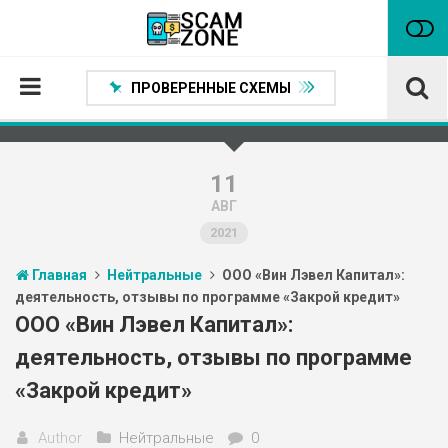
ПРОВЕРЕННЫЕ СХЕМЫ
Главная
Проверенные способы заработка
11
АВГ
Нейтральные
2021
Сомнительные
Главная
Нейтральные
ООО «Вин Лэвел Капитал»:
Статьи
деятельность, отзывы по программе «Закрой кредит»
Партнеры
ООО «Вин Лэвел Капитал»:
деятельность, отзывы по программе
«Закрой кредит»
Author
Нейтральные
0