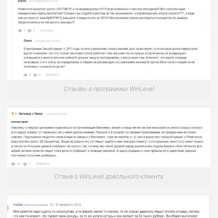
0
ВСЕМ
РИСКИ: НИЗКИЕ
ДОХОД: ВЫСОКИЙ
ОБЗОР
БЮДЖЕТ: ВЫСОКИЙ
ЛЮБИТЕЛЯ
0
М СТАВОК
Отзывы о программах WinLevel
РИСКИ: СРЕДНИЕ
ДОХОД: ВЫСОКИЙ
ОБЗОР
БЮДЖЕТ: НИЗКИЙ
ПОДОЙДЕТ
2
ВСЕМ
РИСКИ: НИЗКИЕ
Отзыв о WinLevel довольного клиента
ДОХОД: НИЗКИЙ
ОБЗОР
БЮДЖЕТ: НИЗКИЙ