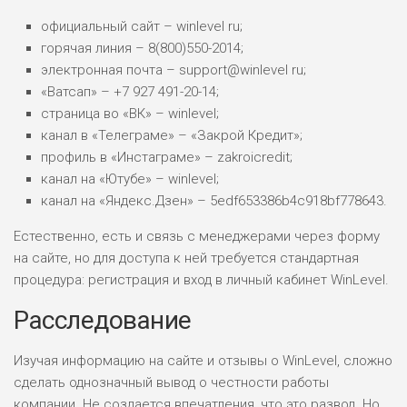
официальный сайт – winlevel ru;
горячая линия – 8(800)550-2014;
электронная почта – support@winlevel ru;
«Ватсап» – +7 927 491-20-14;
страница во «ВК» – winlevel;
канал в «Телеграме» – «Закрой Кредит»;
профиль в «Инстаграме» – zakroicredit;
канал на «Ютубе» – winlevel;
канал на «Яндекс.Дзен» – 5edf653386b4c918bf778643.
Естественно, есть и связь с менеджерами через форму
на сайте, но для доступа к ней требуется стандартная
процедура: регистрация и вход в личный кабинет WinLevel.
Расследование
Изучая информацию на сайте и отзывы о WinLevel, сложно
сделать однозначный вывод о честности работы
компании. Не создается впечатления, что это развод. Но