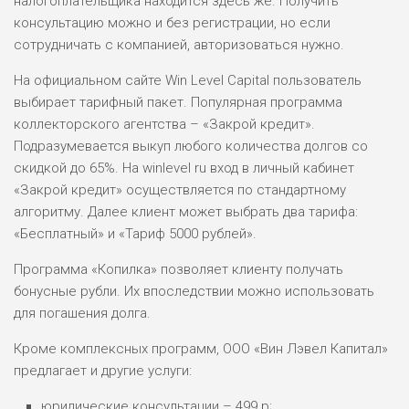
налогоплательщика находится здесь же. Получить
ВСЕМ
консультацию можно и без регистрации, но если
РИСКИ: НИЗКИЕ
сотрудничать с компанией, авторизоваться нужно.
ДОХОД: ВЫСОКИЙ
ОБЗОР
БЮДЖЕТ: ВЫСОКИЙ
На официальном сайте Win Level Capital пользователь
выбирает тарифный пакет. Популярная программа
коллекторского агентства – «Закрой кредит».
ЛЮБИТЕЛЯ
0
Подразумевается выкуп любого количества долгов со
М СТАВОК
скидкой до 65%. На winlevel ru вход в личный кабинет
РИСКИ: СРЕДНИЕ
«Закрой кредит» осуществляется по стандартному
ДОХОД: ВЫСОКИЙ
алгоритму. Далее клиент может выбрать два тарифа:
ОБЗОР
БЮДЖЕТ: НИЗКИЙ
«Бесплатный» и «Тариф 5000 рублей».
Программа «Копилка» позволяет клиенту получать
ПОДОЙДЕТ
2
ВСЕМ
бонусные рубли. Их впоследствии можно использовать
для погашения долга.
РИСКИ: НИЗКИЕ
ДОХОД: НИЗКИЙ
Кроме комплексных программ, ООО «Вин Лэвел Капитал»
ОБЗОР
БЮДЖЕТ: НИЗКИЙ
предлагает и другие услуги:
юридические консультации – 499 р;