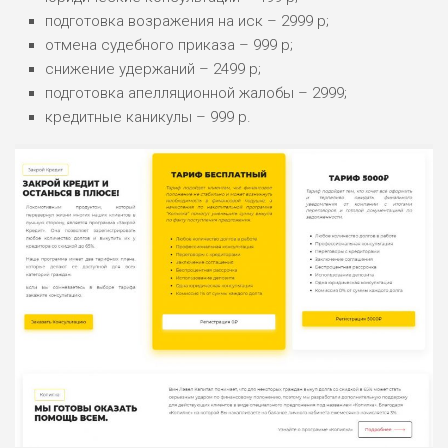
ПОДОЙДЕТ
0
ВСЕМ
подготовка возражения на иск – 2999 р;
отмена судебного приказа – 999 р;
РИСКИ: НИЗКИЕ
снижение удержаний – 2499 р;
ДОХОД: СРЕДНИЙ
ОБЗОР
подготовка апелляционной жалобы – 2999;
БЮДЖЕТ: НИЗКИЙ
кредитные каникулы – 999 р.