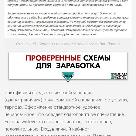
Отзывы об «Эскалат» не имеют отношения к «Вин Лэвел»
Сайт фирмы представляет собой лендинг
(одностраничник) с информацией о компании, ее услугах,
тарифах. Оформление стандартное, удобное,
ненавязчивое, что создает благоприятное впечатление.
НАЗВАНИЕ
ОБЗОР
Есть на winlevel ru отзывы клиентов, естественно,
положительные. Вход в личный кабинет
ПОДОЙДЕТ
0