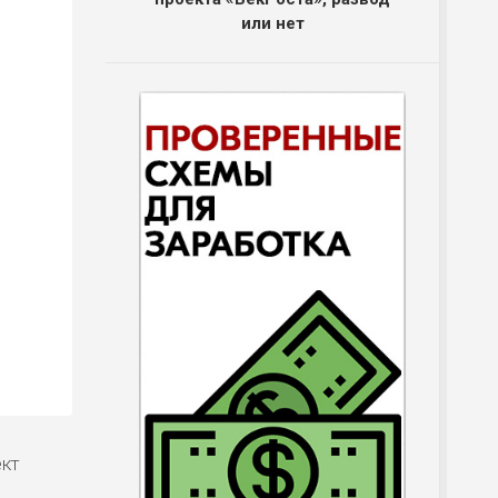
или нет
ект