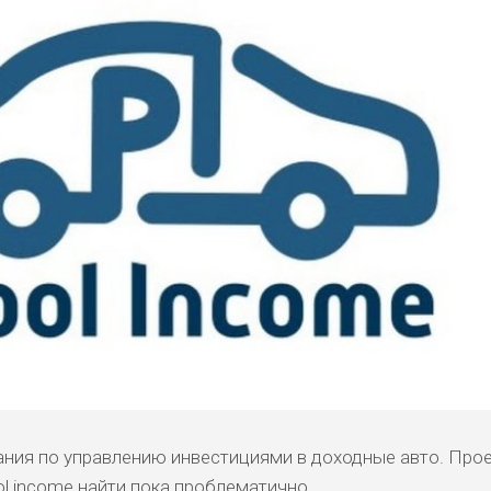
ния по управлению инвестициями в доходные авто. Про
ol income найти пока проблематично.