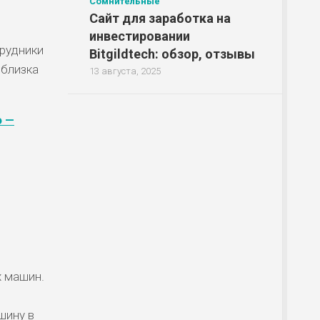
Сомнительные
Сайт для заработка на
инвестировании
трудники
Bitgildtech: обзор, отзывы
 близка
13 августа, 2025
o —
х машин.
шину в