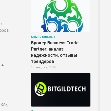
Р
ю
оров.
Р
Сомнительные
Брокер Business Trade
Partner: анализ
Р
надежности, отзывы
трейдеров
ru
;
13 августа, 2025
Р
Р
XA/;