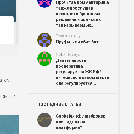
Прочитав комментарии,а
также прослушав
несколько бредовых
рекламных роликов от
так называемых...
Твой член says:
Пруфы, или сбит бот
УЭБиПК says:
Деятельность
кооператива
регулируется ЖК РФ?
интересно в каком месте
затем
она регулируется...
ирмы и
ПОСЛЕДНИЕ СТАТЬИ
Capitaluxltd: лжеброкер
или надежная
платформа?