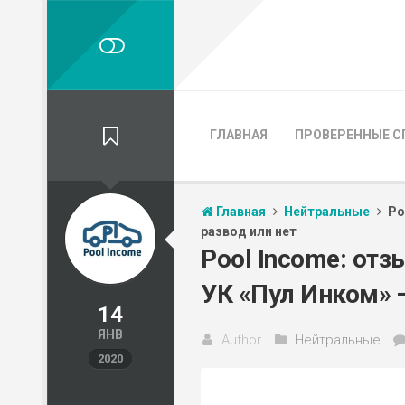
ГЛАВНАЯ
ПРОВЕРЕННЫЕ С
Главная
Нейтральные
Po
развод или нет
Pool Income: отз
УК «Пул Инком» 
14
ЯНВ
Author
Нейтральные
2020