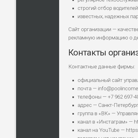
строгий отбор водителей
НАЗВАНИЕ
КОМУ 
известных, надежных пар
Сайт организации — качест
ПО
рекламную информацию о де
ВС
Контакты органи
ЛЮ
СТ
Контактные данные фирмы:
официальный сайт управ
ПО
почта — info@poolincome
ВС
телефоны — +7 962 697-4
адрес — Санкт-Петербург,
ПО
группа в «ВК» — Управля
ВС
канал в «Инстаграм» — h
канал на YouTube — htt