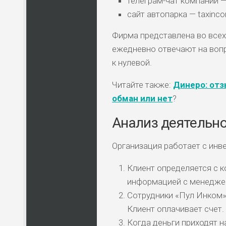
телеграм-чат компании —
сайт автопарка — taxinco
Фирма представлена во всех
ежедневно отвечают на вопр
к нулевой.
Читайте также:
Динеро: отзы
обман или нет
?
Анализ деятельн
Организация работает с инв
Клиент определяется с к
информацией с менедже
Сотрудники «Пул Инком»
Клиент оплачивает счет.
Когда деньги приходят н