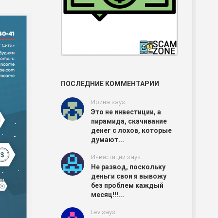
ПОСЛЕДНИЕ КОММЕНТАРИИ
Ирина says:
Это не инвестиции, а
пирамида, скачивание
денег с лохов, которые
думают...
Инвестиции says:
Не развод, поскольку
деньги свои я вывожу
без проблем каждый
месяц!!!...
Lev says: