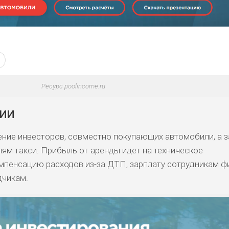
Ресурс poolincome.ru
ии
ние инвесторов, совместно покупающих автомобили, а 
лям такси. Прибыль от аренды идет на техническое
мпенсацию расходов из-за ДТП, зарплату сотрудникам ф
дчикам.