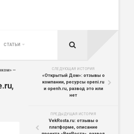
СТАТЬИ
СЛЕДУЮЩАЯ ИСТОРИЯ
Инком» —
«Открытый Дом»: отзывы о
компании, ресурсы openi.ru
.ru,
и openh.ru, развод это или
нет
ПРЕДЫДУЩАЯ ИСТОРИЯ
VekRosta.ru: отзывы о
платформе, описание
проекта «ВекРоста», развод