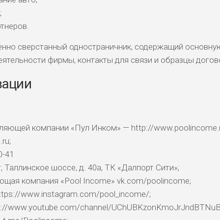
КОМЕНТАРИ
;
РИСКИ
ДОХОД
БЮДЖЕТ
ОБЗО
ПОДОЙДЕТ
И
тнеров.
венно сверстанный одностраничник, содержащий основну
ДОЙДЕТ
ВЫСОК
ВЫСОК
ятельности фирмы, контакты для связи и образцы догов
НИЗКИЕ
0
ОБЗО
ЕМ
ИЙ
ИЙ
зации
БИТЕЛЯМ
СРЕДНИ
ВЫСОК
НИЗКИЙ
0
ОБЗО
АВОК
Е
ИЙ
ляющей компании «Пул Инком» — http://www.poolincome.
ДОЙДЕТ
НИЗКИЕ
НИЗКИЙ
НИЗКИЙ
2
ОБЗО
.ru
;
ЕМ
0-41
 Таллинское шоссе, д. 40а, ТК «Далпорт Сити»;
ДОЙДЕТ
СРЕДНИ
НИЗКИЕ
НИЗКИЙ
0
ОБЗО
ющая компания «Pool Income» vk.com/poolincome;
ЕМ
Й
ttps://www.instagram.com/pool_income/;
ps://www.youtube.com/channel/UChUBKzonKmoJrJndBTNuB