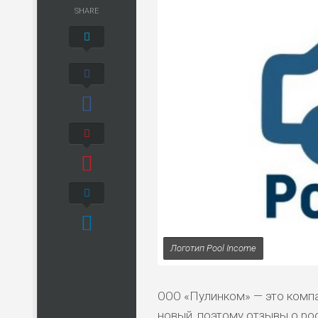
SHARE
Логотип Pool Income
ООО «Пулинком» — это компа
новый, поэтому отзывы о po