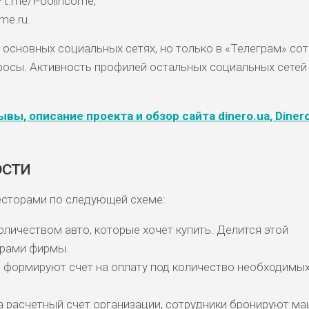
 t.me/Poolincome;
me.ru.
 основных социальных сетях, но только в «Телеграм» со
осы. Активность профилей остальных социальных сетей
вы, описание проекта и обзор сайта dinero.ua, Diner
ости
есторами по следующей схеме:
оличеством авто, которые хочет купить. Делится этой
рами фирмы.
 формируют счет на оплату под количество необходимы
а расчетный счет организации, сотрудники бронируют ма