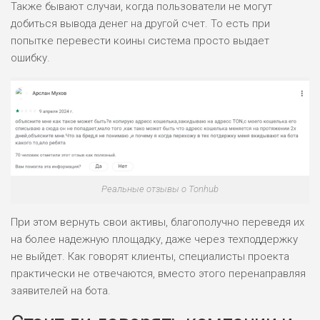
Также бывают случаи, когда пользователи не могут
ПОДОЙДЕТ
добиться вывода денег на другой счет. То есть при
0
ВСЕМ
попытке перевести коины система просто выдает
РИСКИ: НИЗКИЕ
ошибку.
ДОХОД: СРЕДНИЙ
ОБЗОР
БЮДЖЕТ: НИЗКИЙ
Реальные отзывы о Tonhub
При этом вернуть свои активы, благополучно переведя их
на более надежную площадку, даже через техподдержку
не выйдет. Как говорят клиенты, специалисты проекта
практически не отвечаются, вместо этого перенаправляя
заявителей на бота.