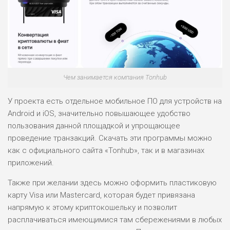
ЛЮБИТЕЛЯ
0
М СТАВОК
РИСКИ: СРЕДНИЕ
ДОХОД: ВЫСОКИЙ
ОБЗОР
БЮДЖЕТ: НИЗКИЙ
Чем занимается компания Tonhub
У проекта есть отдельное мобильное ПО для устройств на
ПОДОЙДЕТ
2
Android и iOS, значительно повышающее удобство
ВСЕМ
пользования данной площадкой и упрощающее
РИСКИ: НИЗКИЕ
проведение транзакций. Скачать эти программы можно
ДОХОД: НИЗКИЙ
как с официального сайта «Tonhub», так и в магазинах
ОБЗОР
БЮДЖЕТ: НИЗКИЙ
приложений.
Также при желании здесь можно оформить пластиковую
ПОДОЙДЕТ
0
ВСЕМ
карту Visa или Mastercard, которая будет привязана
напрямую к этому криптокошельку и позволит
РИСКИ: НИЗКИЕ
расплачиваться имеющимися там сбережениями в любых
ДОХОД: СРЕДНИЙ
ОБЗОР