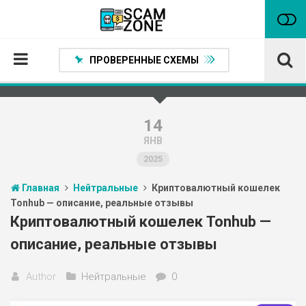
ПРОВЕРЕННЫЕ СХЕМЫ
Главная
Проверенные способы заработка
14
ЯНВ
Нейтральные
2025
Сомнительные
Главная
Нейтральные
Криптовалютный кошелек
Статьи
Tonhub — описание, реальные отзывы
Партнеры
Криптовалютный кошелек Tonhub —
описание, реальные отзывы
Author
Нейтральные
0