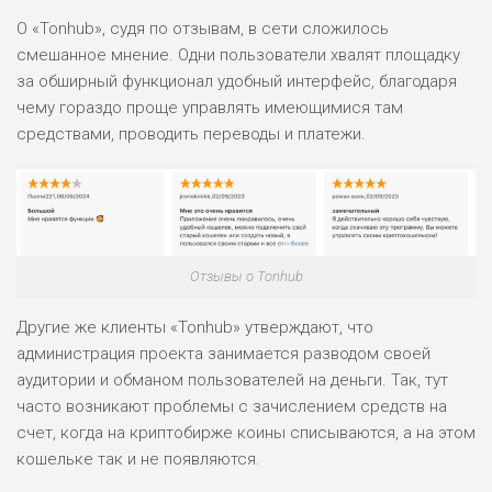
ПОДОЙДЕТ
0
О «Tonhub», судя по отзывам, в сети сложилось
ВСЕМ
смешанное мнение. Одни пользователи хвалят площадку
РИСКИ: НИЗКИЕ
за обширный функционал удобный интерфейс, благодаря
ДОХОД: ВЫСОКИЙ
чему гораздо проще управлять имеющимися там
ОБЗОР
БЮДЖЕТ: ВЫСОКИЙ
средствами, проводить переводы и платежи.
ЛЮБИТЕЛЯ
0
М СТАВОК
РИСКИ: СРЕДНИЕ
ДОХОД: ВЫСОКИЙ
Отзывы о Tonhub
ОБЗОР
БЮДЖЕТ: НИЗКИЙ
Другие же клиенты «Tonhub» утверждают, что
администрация проекта занимается разводом своей
ПОДОЙДЕТ
2
ВСЕМ
аудитории и обманом пользователей на деньги. Так, тут
часто возникают проблемы с зачислением средств на
РИСКИ: НИЗКИЕ
ДОХОД: НИЗКИЙ
счет, когда на криптобирже коины списываются, а на этом
ОБЗОР
БЮДЖЕТ: НИЗКИЙ
кошельке так и не появляются.