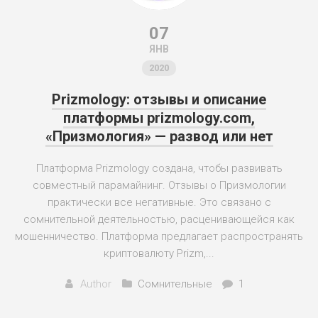
07
ЯНВ
2020
Prizmology: отзывы и описание
платформы prizmology.com,
«Призмология» — развод или нет
Платформа Prizmology создана, чтобы развивать
совместный парамайнинг. Отзывы о Призмологии
практически все негативные. Это связано с
сомнительной деятельностью, расценивающейся как
мошенничество. Платформа предлагает распространять
криптовалюту Prizm,...
Author
Сомнительные
1