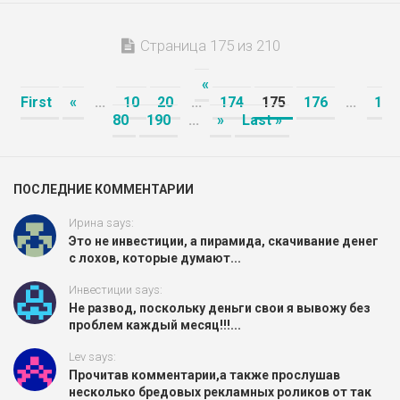
Страница 175 из 210
«
First
«
...
10
20
...
174
175
176
...
1
80
190
...
»
Last »
ПОСЛЕДНИЕ КОММЕНТАРИИ
Ирина says:
Это не инвестиции, а пирамида, скачивание денег
с лохов, которые думают...
Инвестиции says:
Не развод, поскольку деньги свои я вывожу без
проблем каждый месяц!!!...
Lev says:
Прочитав комментарии,а также прослушав
несколько бредовых рекламных роликов от так