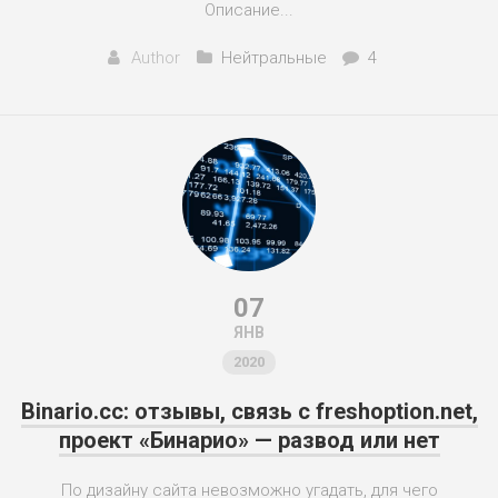
Описание...
Author
Нейтральные
4
07
ЯНВ
2020
Binario.cc: отзывы, связь с freshoption.net,
проект «Бинарио» — развод или нет
По дизайну сайта невозможно угадать, для чего