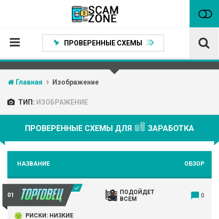
ПРОВЕРЕННЫЕ СХЕМЫ
Главная
Главная
Изображение
Проверенные способы заработка
ТИП:
ИЗОБРАЖЕНИЕ
Нейтральные
Сомнительные
ПРОВЕРЕННЫЕ СХЕМЫ ДЛЯ
ЗАРАБОТКА
Статьи
Партнеры
НАЗВАНИЕ
ОБЗОР
ПОДОЙДЕТ
0
ВСЕМ
РИСКИ: НИЗКИЕ