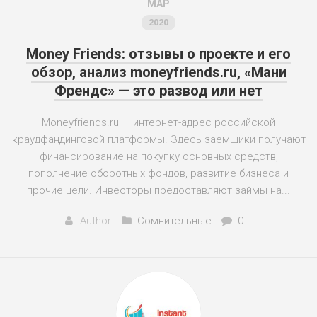
МАР
2020
Money Friends: отзывы о проекте и его
обзор, анализ moneyfriends.ru, «Мани
Френдс» — это развод или нет
Moneyfriends.ru — интернет-адрес российской
краудфандинговой платформы. Здесь заемщики получают
финансирование на покупку основных средств,
пополнение оборотных фондов, развитие бизнеса и
прочие цели. Инвесторы предоставляют займы на...
Author
Сомнительные
0