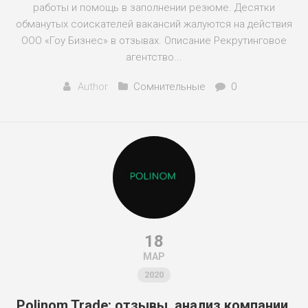
работы и помощь в заполнении резюме. Десятки
обманутых соискателей вакансий жалуются на действия
ООО «Гоу Бизнес» в отзывах. Описание Рекрутинговое
агентство...
Author
Сомнительные
0
18
МАР
2020
Polinom Trade: отзывы, анализ компании,