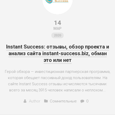
14
МАР
2020
Instant Success: отзывы, обзор проекта и
анализ сайта instant-success.biz, обман
это или нет
Герой обзора — инвестиционная партнерская программа,
которая обещает пассивный доход пользователям. На
сайте Instant Success отзывы исчисляются тысячами:
всего за месяц 3915 человек написали о неплохом...
Author
Сомнительные
0