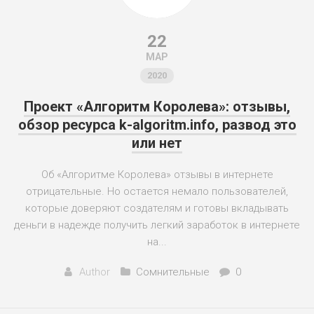
22
МАР
2020
Проект «Алгоритм Королева»: отзывы,
обзор ресурса k-algoritm.info, развод это
или нет
Об «Алгоритме Королева» отзывы в интернете
отрицательные. Но остается немало пользователей,
которые доверяют создателям и готовы вкладывать
деньги в надежде получить легкий заработок в интернете
на...
Author
Сомнительные
0