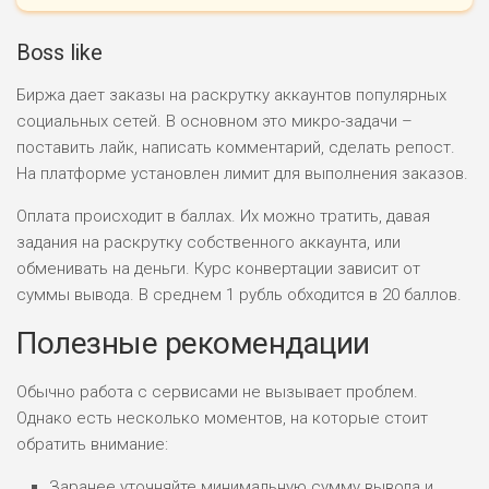
ПОДОЙДЕТ
0
ВСЕМ
Boss like
РИСКИ: НИЗКИЕ
Биржа дает заказы на раскрутку аккаунтов популярных
ДОХОД: ВЫСОКИЙ
социальных сетей. В основном это микро-задачи –
ОБЗОР
БЮДЖЕТ: ВЫСОКИЙ
поставить лайк, написать комментарий, сделать репост.
На платформе установлен лимит для выполнения заказов.
ЛЮБИТЕЛЯ
0
М СТАВОК
Оплата происходит в баллах. Их можно тратить, давая
задания на раскрутку собственного аккаунта, или
РИСКИ: СРЕДНИЕ
обменивать на деньги. Курс конвертации зависит от
ДОХОД: ВЫСОКИЙ
ОБЗОР
суммы вывода. В среднем 1 рубль обходится в 20 баллов.
БЮДЖЕТ: НИЗКИЙ
Полезные рекомендации
ПОДОЙДЕТ
2
ВСЕМ
Обычно работа с сервисами не вызывает проблем.
Однако есть несколько моментов, на которые стоит
РИСКИ: НИЗКИЕ
ДОХОД: НИЗКИЙ
обратить внимание:
ОБЗОР
БЮДЖЕТ: НИЗКИЙ
Заранее уточняйте минимальную сумму вывода и