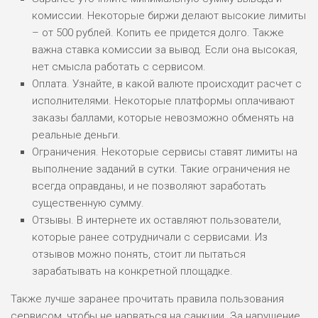
комиссии. Некоторые биржи делают высокие лимиты
ПОДОЙДЕТ
– от 500 рублей. Копить ее придется долго. Также
0
ВСЕМ
важна ставка комиссии за вывод. Если она высокая,
РИСКИ: НИЗКИЕ
нет смысла работать с сервисом.
ДОХОД: СРЕДНИЙ
Оплата. Узнайте, в какой валюте происходит расчет с
ОБЗОР
БЮДЖЕТ: НИЗКИЙ
исполнителями. Некоторые платформы оплачивают
заказы баллами, которые невозможно обменять на
реальные деньги.
Ограничения. Некоторые сервисы ставят лимиты на
выполнение заданий в сутки. Такие ограничения не
всегда оправданы, и не позволяют заработать
существенную сумму.
Отзывы. В интернете их оставляют пользователи,
которые ранее сотрудничали с сервисами. Из
отзывов можно понять, стоит ли пытаться
зарабатывать на конкретной площадке.
Также лучше заранее прочитать правила пользования
сервисом, чтобы не нарваться на санкции. За нарушение