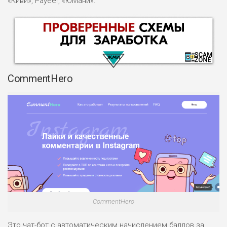
«Киви», Payeer, «ЮМани».
CommentHero
НАЗВАНИЕ
ОБЗОР
ПОДОЙДЕТ
0
ВСЕМ
РИСКИ: НИЗКИЕ
ДОХОД: ВЫСОКИЙ
ОБЗОР
БЮДЖЕТ: ВЫСОКИЙ
CommentHero
Это чат-бот с автоматическим начислением баллов за