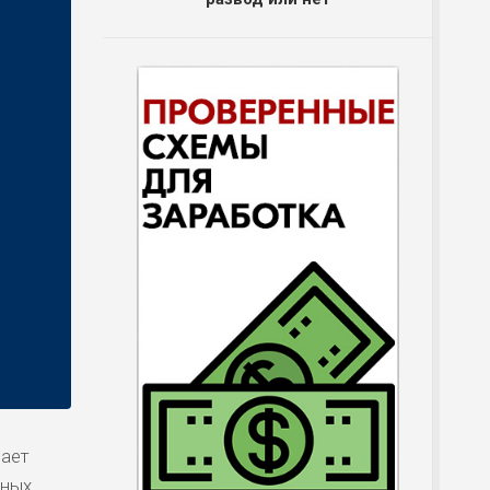
дает
вных