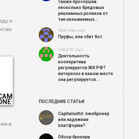
также прослушав
несколько бредовых
рекламных роликов от
так называемых...
оду и
нтам.
Твой член says:
Пруфы, или сбит бот
УЭБиПК says:
Деятельность
кооператива
регулируется ЖК РФ?
интересно в каком месте
она регулируется...
ПОСЛЕДНИЕ СТАТЬИ
Capitaluxltd: лжеброкер
или надежная
ния в
платформа?
Обзор брокера