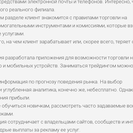
редствами электронной почты и телефонов. Интересно, 
ого реального филиала.
КОМЕНТАРИ
м разделе клиент знакомится с правилами торговли на
РИСКИ
ДОХОД
БЮДЖЕТ
ОБЗО
ПОДОЙДЕТ
И
помогательными инструментами и комиссиями, которые в
 услугами.
, на чем клиент зарабатывает или, скорее всего, теряет
ДОЙДЕТ
ВЫСОК
ВЫСОК
НИЗКИЕ
0
ОБЗО
ЕМ
ИЙ
ИЙ
я разработала приложения для возможности торговли н
о и мобильных устройств. Заниматься трейдингом можно
БИТЕЛЯМ
СРЕДНИ
ВЫСОК
НИЗКИЙ
0
ОБЗО
АВОК
Е
ИЙ
информация по прогнозу поведения рынка. На выбор
 углубленная аналитика, конечно же, небесплатно. Однак
ДОЙДЕТ
НИЗКИЕ
НИЗКИЙ
НИЗКИЙ
2
ОБЗО
ЕМ
ния прибыли.
 обучиться новичкам, рассмотреть часто задаваемые во
оками.
ДОЙДЕТ
СРЕДНИ
НИЗКИЕ
НИЗКИЙ
0
ОБЗО
ЕМ
Й
ия сотрудничает с владельцами сайтов, сообществ и инт
дрые выплаты за рекламу ее услуг.