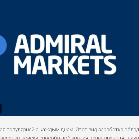
тся популярней с каждым днем. Этот вид заработка обла
нередко поиски способа добывания денег приводят наи