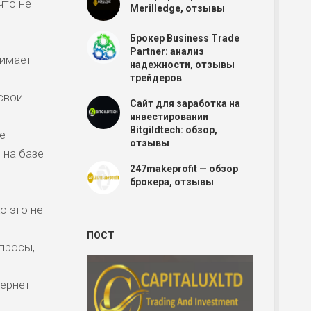
что не
Merilledge, отзывы
Брокер Business Trade
Р
Partner: анализ
зимает
надежности, отзывы
трейдеров
 свои
Сайт для заработка на
Р
инвестировании
Bitgildtech: обзор,
е
отзывы
 на базе
Р
247makeprofit — обзор
брокера, отзывы
о это не
Р
ПОСТ
просы,
Р
ернет-