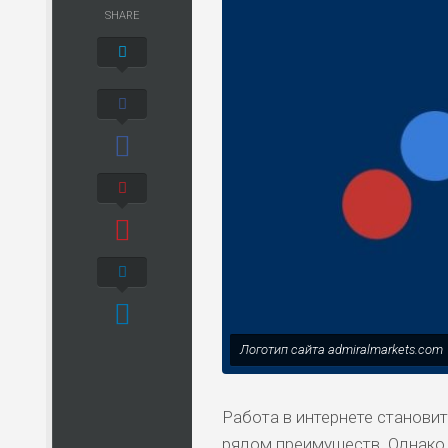
SHARE
Логотип сайта admiralmarkets.com
Работа в интернете станови
рядом преимуществ. Однако 