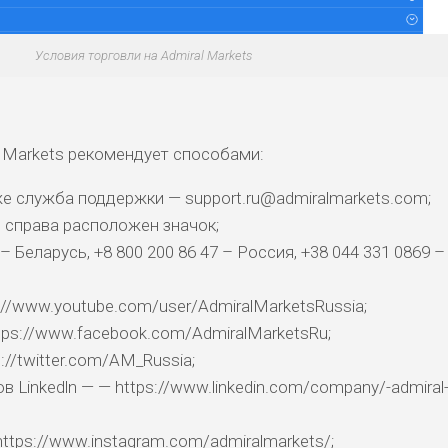
Условия торговли на Admiral Markets
 Markets рекомендует способами:
же служба поддержки — support.ru@admiralmarkets.com;
е справа расположен значок;
– Беларусь, +8 800 200 86 47 – Россия, +38 044 331 0869 –
://www.youtube.com/user/AdmiralMarketsRussia;
tps://www.facebook.com/AdmiralMarketsRu;
://twitter.com/AM_Russia;
Linkedln — — https://www.linkedin.com/company/-admiral
ttps://www.instagram.com/admiralmarkets/;