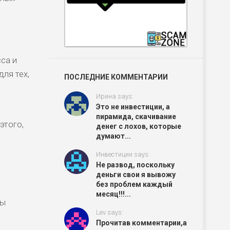
са и
ля тех,
ПОСЛЕДНИЕ КОММЕНТАРИИ
Ирина says:
Это не инвестиции, а
пирамида, скачивание
этого,
денег с лохов, которые
думают...
Инвестиции says:
Не развод, поскольку
деньги свои я вывожу
без проблем каждый
месяц!!!...
ны
Lev says:
Прочитав комментарии,а