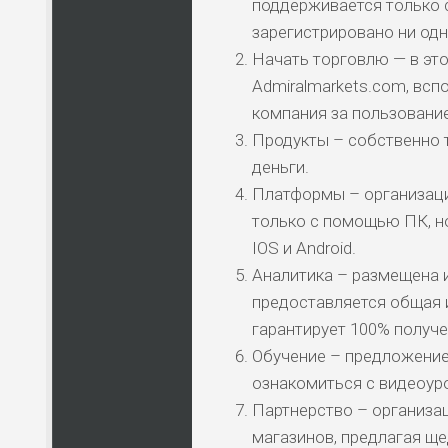
поддерживается только с
зарегистрировано ни одн
Начать торговлю — в это
НАЗВАНИЕ
КОМУ 
Admiralmarkets.com, вс
компания за пользование
Продукты – собственно то
ПО
ВС
деньги.
Платформы – организаци
только с помощью ПК, н
ЛЮ
СТ
IOS и Android.
Аналитика – размещена 
предоставляется общая и
ПО
ВС
гарантирует 100% получе
Обучение – предложение
ознакомиться с видеоур
ПО
ВС
Партнерство – организац
магазинов, предлагая ще