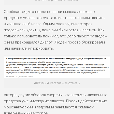
ПОДОЙДЕТ
0
Сообщается, что после попытки вывода денежных
ВСЕМ
средств с условного счета клиента заставляли платить
РИСКИ: НИЗКИЕ
вымышленный налог. Одним словом, инвесторов
ДОХОД: СРЕДНИЙ
ОБЗОР
продолжали «доить», пока они были готовы платить. Как
БЮДЖЕТ: НИЗКИЙ
только пользователь понимал, что дело пахнет разводом,
с ним прекращался диалог. Людей просто блокировали
или начинали игнорировать.
AfilateCPA негативные отзывы
Авторы других обзоров уверены, что вернуть вложенные
средства уже никогда не удастся. Проект действительно
мошеннический, владельцы занимаются обманом
доверчивых инвесторов.