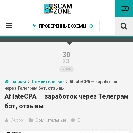
ПРОВЕРЕННЫЕ СХЕМЫ
Главная
Проверенные способы заработка
30
СЕН
Нейтральные
2024
Сомнительные
Главная
Сомнительные
AfilateCPA — заработок
Статьи
через Телеграм бот, отзывы
Партнеры
AfilateCPA — заработок через Телеграм
бот, отзывы
Author
Сомнительные
0