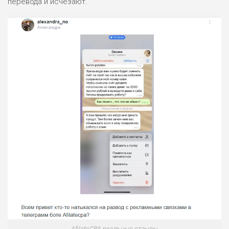
перевода и исчезают.
ПОДОЙДЕТ
0
ВСЕМ
РИСКИ: НИЗКИЕ
ДОХОД: ВЫСОКИЙ
ОБЗОР
БЮДЖЕТ: ВЫСОКИЙ
ЛЮБИТЕЛЯ
0
М СТАВОК
РИСКИ: СРЕДНИЕ
ДОХОД: ВЫСОКИЙ
ОБЗОР
БЮДЖЕТ: НИЗКИЙ
ПОДОЙДЕТ
2
ВСЕМ
РИСКИ: НИЗКИЕ
ДОХОД: НИЗКИЙ
ОБЗОР
БЮДЖЕТ: НИЗКИЙ
AfilateCPA реальные отзывы