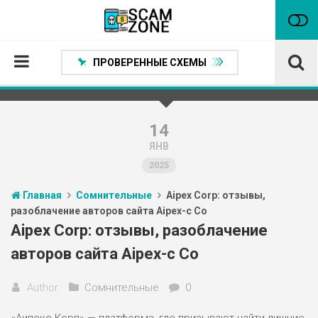
ПРОВЕРЕННЫЕ СХЕМЫ
Главная
Проверенные способы заработка
14
ЯНВ
Нейтральные
2025
Сомнительные
Главная
Сомнительные
Aipex Corp: отзывы,
Статьи
разоблачение авторов сайта Aipex-c Co
Партнеры
Aipex Corp: отзывы, разоблачение
авторов сайта Aipex-c Co
Author
Сомнительные
0