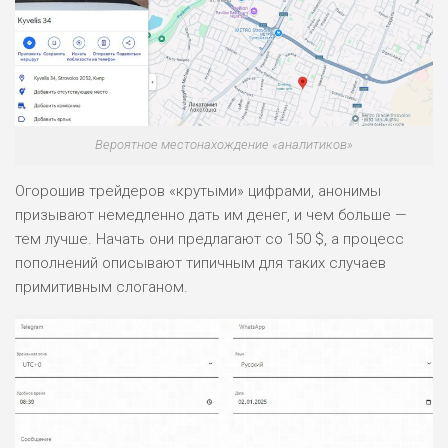
РИСКИ: НИЗКИЕ
ДОХОД: НИЗКИЙ
ОБЗОР
БЮДЖЕТ: НИЗКИЙ
ПОДОЙДЕТ
0
Вероятное местонахождение «аналитиков»
ВСЕМ
РИСКИ: НИЗКИЕ
Огорошив трейдеров «крутыми» цифрами, анонимы
ДОХОД: СРЕДНИЙ
призывают немедленно дать им денег, и чем больше —
ОБЗОР
БЮДЖЕТ: НИЗКИЙ
тем лучше. Начать они предлагают со 150 $, а процесс
пополнений описывают типичным для таких случаев
примитивным слоганом.