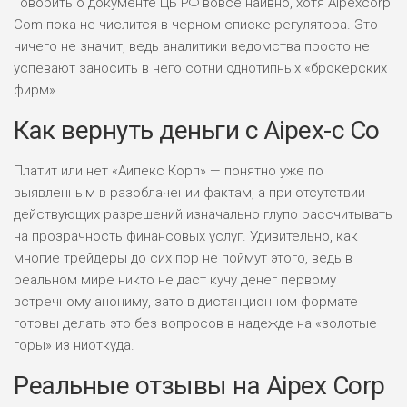
Говорить о документе ЦБ РФ вовсе наивно, хотя Aipexcorp
БЮДЖЕТ: НИЗКИЙ
Com пока не числится в черном списке регулятора. Это
ничего не значит, ведь аналитики ведомства просто не
ПОДОЙДЕТ
успевают заносить в него сотни однотипных «брокерских
2
ВСЕМ
фирм».
РИСКИ: НИЗКИЕ
Как вернуть деньги с Aipex-c Co
ДОХОД: НИЗКИЙ
ОБЗОР
БЮДЖЕТ: НИЗКИЙ
Платит или нет «Аипекс Корп» — понятно уже по
выявленным в разоблачении фактам, а при отсутствии
ПОДОЙДЕТ
0
действующих разрешений изначально глупо рассчитывать
ВСЕМ
на прозрачность финансовых услуг. Удивительно, как
РИСКИ: НИЗКИЕ
многие трейдеры до сих пор не поймут этого, ведь в
ДОХОД: СРЕДНИЙ
ОБЗОР
реальном мире никто не даст кучу денег первому
БЮДЖЕТ: НИЗКИЙ
встречному анониму, зато в дистанционном формате
готовы делать это без вопросов в надежде на «золотые
горы» из ниоткуда.
Реальные отзывы на Aipex Corp