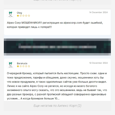
Еще негатив по Аипекс Корп (2)