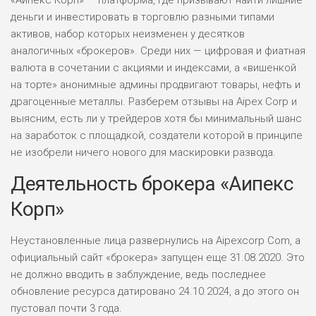
«Аипекс Корп» — платформа, где призывают найти лишние
деньги и инвестировать в торговлю разными типами
активов, набор которых неизменен у десятков
аналогичных «брокеров». Среди них — цифровая и фиатная
валюта в сочетании с акциями и индексами, а «вишенкой
на торте» анонимные админы продвигают товары, нефть и
драгоценные металлы. Разберем отзывы на Aipex Corp и
выясним, есть ли у трейдеров хотя бы минимальный шанс
на заработок с площадкой, создатели которой в принципе
не изобрели ничего нового для маскировки развода.
Деятельность брокера «Аипекс
Корп»
Неустановленные лица развернулись на Aipexcorp Com, а
официальный сайт «брокера» запущен еще 31.08.2020. Это
не должно вводить в заблуждение, ведь последнее
обновление ресурса датировано 24.10.2024, а до этого он
пустовал почти 3 года.