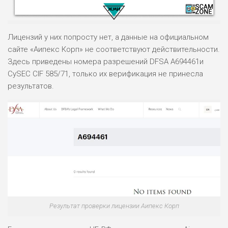
Лицензий у них попросту нет, а данные на официальном
сайте «Аипекс Корп» не соответствуют действительности.
Здесь приведены номера разрешений DFSA A694461и
CySEC CIF 585/71, только их верификация не принесла
НАЗВАНИЕ
ОБЗОР
результатов.
ПОДОЙДЕТ
0
ВСЕМ
РИСКИ: НИЗКИЕ
ДОХОД: ВЫСОКИЙ
ОБЗОР
БЮДЖЕТ: ВЫСОКИЙ
ЛЮБИТЕЛЯ
0
М СТАВОК
Результат проверки лицензии Аипекс Корп
РИСКИ: СРЕДНИЕ
ДОХОД: ВЫСОКИЙ
ОБЗОР