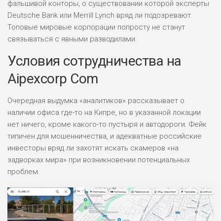
фальшивой конторы, о существовании которой эксперты
Deutsche Bank или Merrill Lynch вряд ли подозревают.
Топовые мировые корпорации попросту не станут
НАЗВАНИЕ
ОБЗОР
связываться с явными разводилами.
Условия сотрудничества на
ПОДОЙДЕТ
0
ВСЕМ
Aipexcorp Com
РИСКИ: НИЗКИЕ
ДОХОД: ВЫСОКИЙ
Очередная выдумка «аналитиков» рассказывает о
ОБЗОР
БЮДЖЕТ: ВЫСОКИЙ
наличии офиса где-то на Кипре, но в указанной локации
нет ничего, кроме какого-то пустыря и автодороги. Фейк
ЛЮБИТЕЛЯ
типичен для мошенничества, и адекватные российские
0
М СТАВОК
инвесторы вряд ли захотят искать скамеров «на
РИСКИ: СРЕДНИЕ
задворках мира» при возникновении потенциальных
ДОХОД: ВЫСОКИЙ
проблем.
ОБЗОР
БЮДЖЕТ: НИЗКИЙ
ПОДОЙДЕТ
2
ВСЕМ