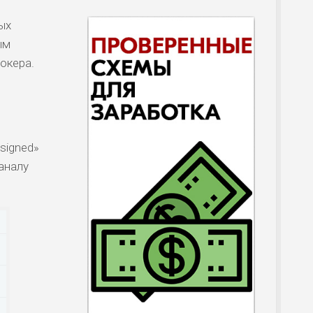
ых
ым
окера.
signed»
аналу