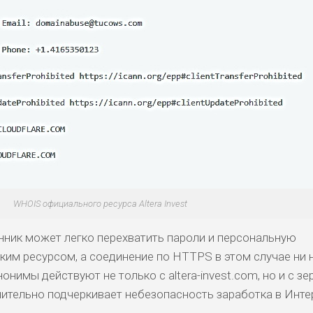
WHOIS официального ресурса Altera Invest
ник может легко перехватить пароли и персональную
ким ресурсом, а соединение по HTTPS в этом случае ни н
нонимы действуют не только с altera-invest.com, но и с зе
олнительно подчеркивает небезопасность заработка в Инте