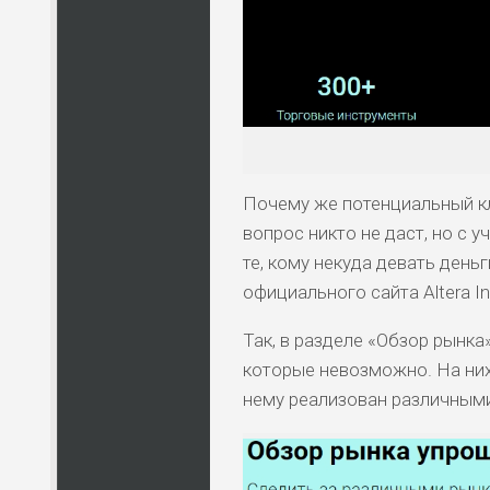
Почему же потенциальный кл
вопрос никто не даст, но с 
те, кому некуда девать день
официального сайта Altera I
Так, в разделе «Обзор рынк
которые невозможно. На них
нему реализован различными