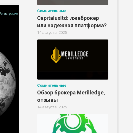
Сомнительные
Capitaluxltd: лжеброкер
или надежная платформа?
Р
14 августа, 2025
Р
Р
Сомнительные
Обзор брокера Merilledge,
Р
отзывы
14 августа, 2025