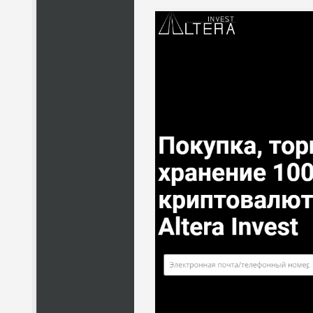
КОМУ 
ПО
ВС
ЛЮ
СТ
ПО
ВС
ПО
ВС