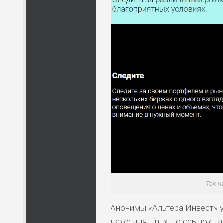
Так н
Анонимы «Альтера Инвест» у
даже для Linux, но ссылок на