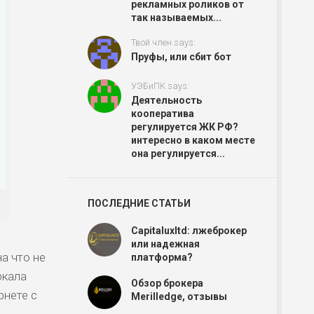
рекламных роликов от
так называемых...
Твой член says:
Пруфы, или сбит бот
УЭБиПК says:
Деятельность
кооператива
регулируется ЖК РФ?
интересно в каком месте
она регулируется...
ПОСЛЕДНИЕ СТАТЬИ
Capitaluxltd: лжеброкер
или надежная
а что не
платформа?
ркала
Обзор брокера
рнете с
Merilledge, отзывы