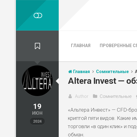
ГЛАВНАЯ
ПРОВЕРЕННЫЕ С
Главная
Сомнительные
Altera Invest — 
Author
Сомнительные
19
«Альтера Инвест» — CFD-бр
ИЮН
криптой пяти видов. Какие 
2024
торговли «в один клик» и п
обман.