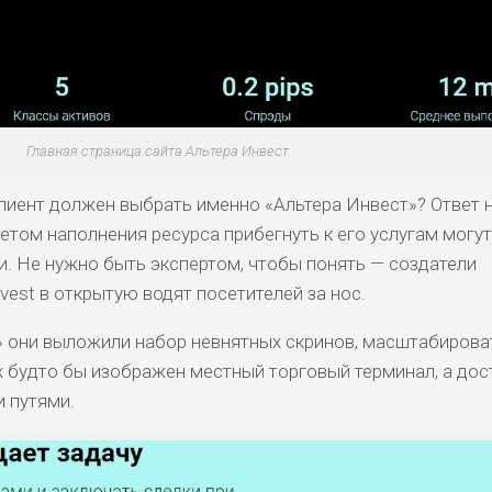
Главная страница сайта Альтера Инвест
иент должен выбрать именно «Альтера Инвест»? Ответ 
учетом наполнения ресурса прибегнуть к его услугам могу
ги. Не нужно быть экспертом, чтобы понять — создатели
nvest в открытую водят посетителей за нос.
а» они выложили набор невнятных скринов, масштабирова
 будто бы изображен местный торговый терминал, а дост
 путями.