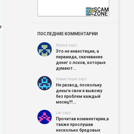
ПОСЛЕДНИЕ КОММЕНТАРИИ
Ирина says:
Это не инвестиции, а
пирамида, скачивание
денег с лохов, которые
думают...
Инвестиции says:
Не развод, поскольку
деньги свои я вывожу
без проблем каждый
месяц!!!...
Lev says:
Прочитав комментарии,а
также прослушав
несколько бредовых