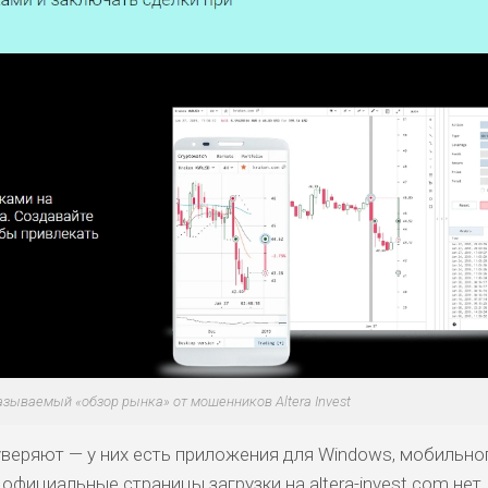
азываемый «обзор рынка» от мошенников Altera Invest
веряют — у них есть приложения для Windows, мобильно
 официальные страницы загрузки на altera-invest.com нет.