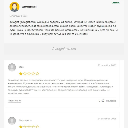
НАЗВАНИЕ
ОБЗОР
ПОДОЙДЕТ
0
ВСЕМ
Avlogist отзыв
РИСКИ: НИЗКИЕ
ДОХОД: ВЫСОКИЙ
ОБЗОР
БЮДЖЕТ: ВЫСОКИЙ
ЛЮБИТЕЛЯ
0
М СТАВОК
РИСКИ: СРЕДНИЕ
ДОХОД: ВЫСОКИЙ
ОБЗОР
БЮДЖЕТ: НИЗКИЙ