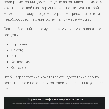
срок регистрации домена еще не закончился. Но «клон»
криптовалютной платформы может появиться в любой
момент. Поэтому продолжаем рассматривать стратегию
НАЗВАНИЕ
ОБЗОР
недобросовестных личностей на примере Avlogist.
Сайт шаблонный, поэтому на нем мы видим стандартные
ПОДОЙДЕТ
0
ВСЕМ
разделы:
РИСКИ: НИЗКИЕ
Торговля;
ДОХОД: ВЫСОКИЙ
ОБЗОР
Обмен;
БЮДЖЕТ: ВЫСОКИЙ
P2P;
Котировки;
ЛЮБИТЕЛЯ
Кошелек.
0
М СТАВОК
Чтобы заработать на криптовалюте, достаточно пройти
РИСКИ: СРЕДНИЕ
регистрацию и пополнить кошелек. Специальных условий
ДОХОД: ВЫСОКИЙ
ОБЗОР
нет.
БЮДЖЕТ: НИЗКИЙ
ПОДОЙДЕТ
2
ВСЕМ