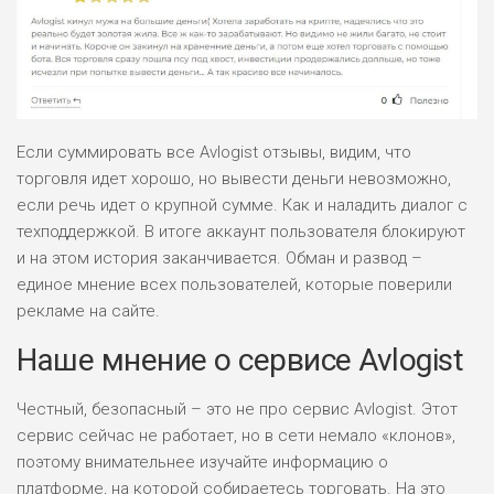
ПОДОЙДЕТ
2
ВСЕМ
РИСКИ: НИЗКИЕ
ДОХОД: НИЗКИЙ
ОБЗОР
БЮДЖЕТ: НИЗКИЙ
Если суммировать все Avlogist отзывы, видим, что
торговля идет хорошо, но вывести деньги невозможно,
ПОДОЙДЕТ
0
ВСЕМ
если речь идет о крупной сумме. Как и наладить диалог с
техподдержкой. В итоге аккаунт пользователя блокируют
РИСКИ: НИЗКИЕ
ДОХОД: СРЕДНИЙ
и на этом история заканчивается. Обман и развод –
ОБЗОР
БЮДЖЕТ: НИЗКИЙ
единое мнение всех пользователей, которые поверили
рекламе на сайте.
Наше мнение о сервисе Avlogist
Честный, безопасный – это не про сервис Avlogist. Этот
сервис сейчас не работает, но в сети немало «клонов»,
поэтому внимательнее изучайте информацию о
платформе, на которой собираетесь торговать. На это