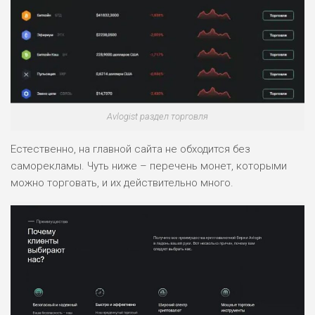
РИСКИ: НИЗКИЕ
ДОХОД: НИЗКИЙ
ОБЗОР
БЮДЖЕТ: НИЗКИЙ
ПОДОЙДЕТ
0
ВСЕМ
Avlogist раздел торговля
РИСКИ: НИЗКИЕ
ДОХОД: СРЕДНИЙ
Естественно, на главной сайта не обходится без
ОБЗОР
БЮДЖЕТ: НИЗКИЙ
саморекламы. Чуть ниже – перечень монет, которыми
можно торговать, и их действительно много.