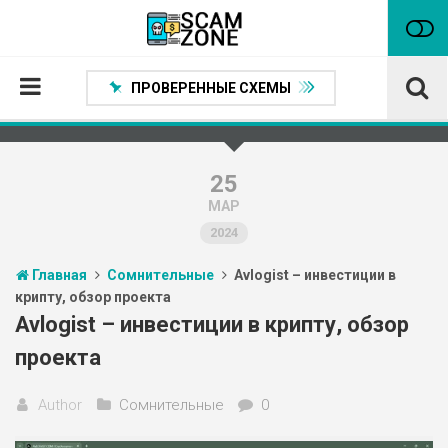
ПРОВЕРЕННЫЕ СХЕМЫ
Главная
Проверенные способы заработка
25
МАР
Нейтральные
2024
Сомнительные
Главная
Сомнительные
Avlogist – инвестиции в
Статьи
крипту, обзор проекта
Партнеры
Avlogist – инвестиции в крипту, обзор
проекта
Author
Сомнительные
0