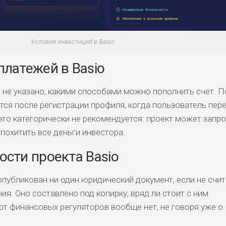
Условия инвестиций в Basio
латежей в Basio
 не указано, какими способами можно пополнить счет. П
тся после регистрации профиля, когда пользователь пере
это категорически не рекомендуется: проект может запр
похитить все деньги инвестора.
сти проекта Basio
опубликован ни один юридический документ, если не счи
я. Оно составлено под копирку, вряд ли стоит с ним
от финансовых регуляторов вообще нет, не говоря уже о