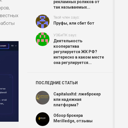
рекламных роликов от
ров,
так называемых...
звестных
Твой член says:
работы
Пруфы, или сбит бот
УЭБиПК says:
Деятельность
кооператива
регулируется ЖК РФ?
интересно в каком месте
она регулируется...
ПОСЛЕДНИЕ СТАТЬИ
Capitaluxltd: лжеброкер
или надежная
платформа?
Обзор брокера
Merilledge, отзывы