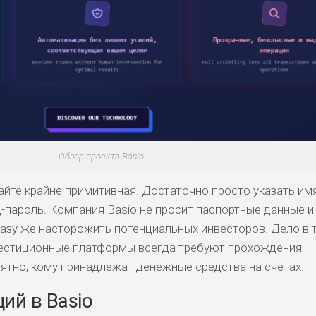
КОМЕНТАРИ
РИСКИ
ДОХОД
БЮДЖЕТ
ОБЗО
ПОДОЙДЕТ
И
ДОЙДЕТ
ВЫСОК
ВЫСОК
НИЗКИЕ
0
ОБЗО
ЕМ
ИЙ
ИЙ
БИТЕЛЯМ
СРЕДНИ
ВЫСОК
Обзор проекта Basio
НИЗКИЙ
0
ОБЗО
АВОК
Е
ИЙ
айте крайне примитивная. Достаточно просто указать им
д-пароль. Компания Basio не просит паспортные данные 
ДОЙДЕТ
НИЗКИЕ
НИЗКИЙ
НИЗКИЙ
2
ОБЗО
ЕМ
азу же насторожить потенциальных инвесторов. Дело в т
вестиционные платформы всегда требуют прохождения
ятно, кому принадлежат денежные средства на счетах.
ДОЙДЕТ
СРЕДНИ
НИЗКИЕ
НИЗКИЙ
0
ОБЗО
ЕМ
Й
ий в Basio