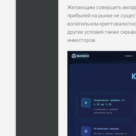
Желающим совершить вклад п
прибылей на рынке не сущес
волатильном криптовалютно
другие условия также скрыв
инвесторов.