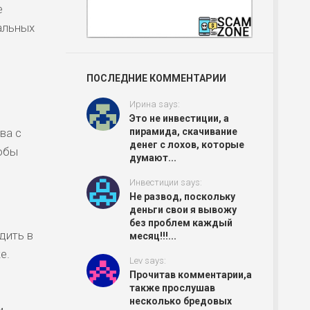
е
иальных
ПОСЛЕДНИЕ КОММЕНТАРИИ
Ирина says:
Это не инвестиции, а
ва с
пирамида, скачивание
денег с лохов, которые
тобы
думают...
Инвестиции says:
Не развод, поскольку
деньги свои я вывожу
без проблем каждый
дить в
месяц!!!...
е.
Lev says:
Прочитав комментарии,а
также прослушав
несколько бредовых
м.