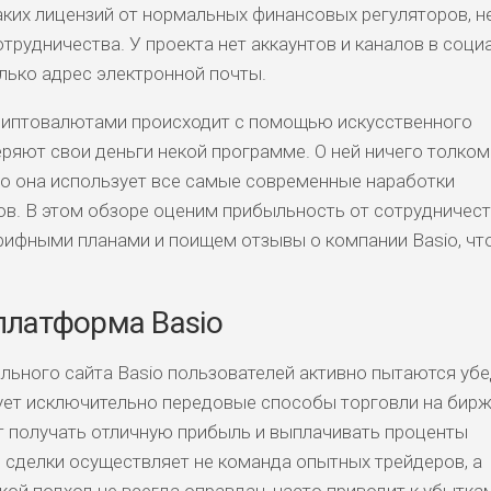
аких лицензий от нормальных финансовых регуляторов, н
трудничества. У проекта нет аккаунтов и каналов в соц
олько адрес электронной почты.
криптовалютами происходит с помощью искусственного
веряют свои деньги некой программе. О ней ничего толком
что она использует все самые современные наработки
в. В этом обзоре оценим прибыльность от сотрудничест
рифными планами и поищем отзывы о компании Basio, ч
платформа Basio
льного сайта Basio пользователей активно пытаются убе
ует исключительно передовые способы торговли на бирж
т получать отличную прибыль и выплачивать проценты
о сделки осуществляет не команда опытных трейдеров, а
кой подход не всегда оправдан, часто приводит к убытка