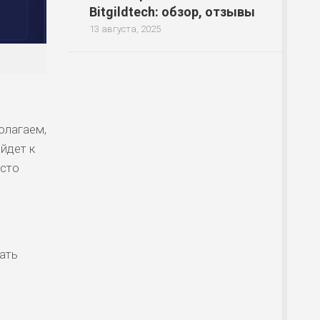
Bitgildtech: обзор, отзывы
13 августа, 2025
олагаем,
йдет к
осто
тать