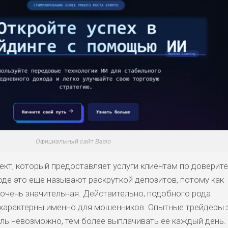
Официальный сайт Basio
ект, который предоставляет услуги клиентам по доверит
оде это еще называют раскруткой депозитов, потому как
чень значительная. Действительно, подобного рода
характерны именно для мошенников. Опытные трейдеры 
ь невозможно, тем более выплачивать ее каждый день.