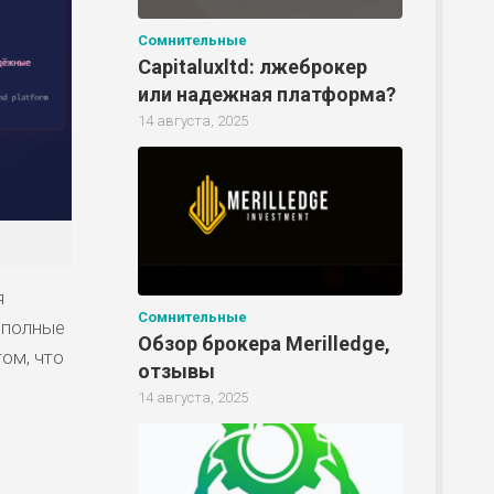
Сомнительные
Р
Capitaluxltd: лжеброкер
или надежная платформа?
14 августа, 2025
Р
Р
я
Сомнительные
и полные
Р
Обзор брокера Merilledge,
ом, что
отзывы
14 августа, 2025
Р