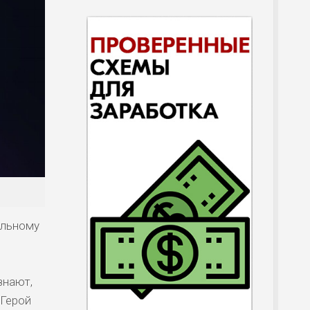
ельному
знают,
 Герой