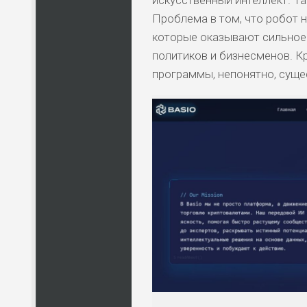
Проблема в том, что робот 
которые оказывают сильное 
политиков и бизнесменов. К
программы, непонятно, сущес