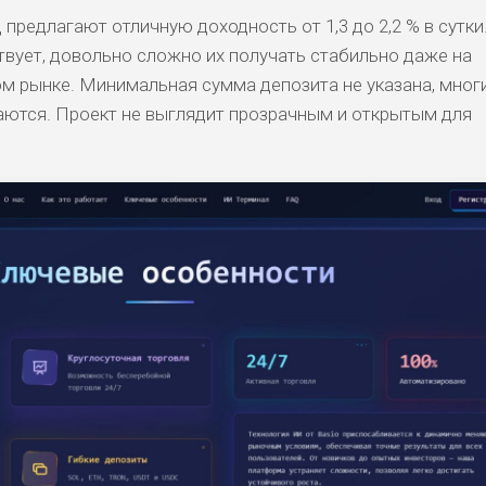
редлагают отличную доходность от 1,3 до 2,2 % в сутки.
твует, довольно сложно их получать стабильно даже на
м рынке. Минимальная сумма депозита не указана, мног
аются. Проект не выглядит прозрачным и открытым для