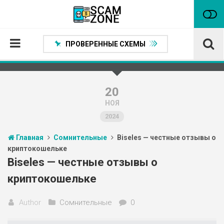
ПРОВЕРЕННЫЕ СХЕМЫ
Главная
Проверенные способы заработка
20
НОЯ
Нейтральные
2024
Сомнительные
Главная
Сомнительные
Biseles — честные отзывы о
Статьи
криптокошельке
Партнеры
Biseles — честные отзывы о
криптокошельке
Author
Сомнительные
0