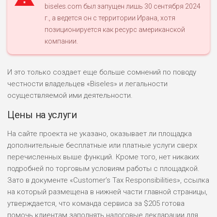
БЮДЖЕТ: ВЫСОКИЙ
biseles.com был запущен лишь 30 сентября 2024
г., а ведется он с территории Ирана, хотя
позиционируется как ресурс американской
ЛЮБИТЕЛЯ
0
М СТАВОК
компании.
РИСКИ: СРЕДНИЕ
ДОХОД: ВЫСОКИЙ
И это только создает еще больше сомнений по поводу
ОБЗОР
БЮДЖЕТ: НИЗКИЙ
честности владельцев «Biseles» и легальности
осуществляемой ими деятельности.
ПОДОЙДЕТ
2
Цены на услуги
ВСЕМ
РИСКИ: НИЗКИЕ
На сайте проекта не указано, оказывает ли площадка
ДОХОД: НИЗКИЙ
дополнительные бесплатные или платные услуги сверх
ОБЗОР
БЮДЖЕТ: НИЗКИЙ
перечисленных выше функций. Кроме того, нет никаких
подробней по торговым условиям работы с площадкой.
Зато в документе «Customer’s Tax Responsibilities», ссылка
ПОДОЙДЕТ
0
ВСЕМ
на который размещена в нижней части главной страницы,
утверждается, что команда сервиса за $205 готова
РИСКИ: НИЗКИЕ
ДОХОД: СРЕДНИЙ
помочь клиентам заполнять налоговые декларации для