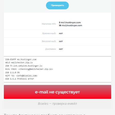
ЛЮБИТЕЛЯ
0
М СТАВОК
РИСКИ: СРЕДНИЕ
ДОХОД: ВЫСОКИЙ
ОБЗОР
БЮДЖЕТ: НИЗКИЙ
ПОДОЙДЕТ
2
ВСЕМ
РИСКИ: НИЗКИЕ
ДОХОД: НИЗКИЙ
ОБЗОР
БЮДЖЕТ: НИЗКИЙ
ПОДОЙДЕТ
0
ВСЕМ
РИСКИ: НИЗКИЕ
ДОХОД: СРЕДНИЙ
Biseles — проверка емейл
ОБЗОР
БЮДЖЕТ: НИЗКИЙ