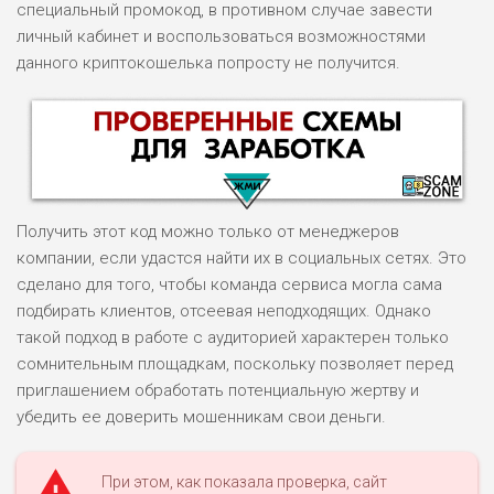
специальный промокод, в противном случае завести
личный кабинет и воспользоваться возможностями
данного криптокошелька попросту не получится.
Получить этот код можно только от менеджеров
компании, если удастся найти их в социальных сетях. Это
сделано для того, чтобы команда сервиса могла сама
подбирать клиентов, отсеевая неподходящих. Однако
НАЗВАНИЕ
ОБЗОР
такой подход в работе с аудиторией характерен только
сомнительным площадкам, поскольку позволяет перед
приглашением обработать потенциальную жертву и
ПОДОЙДЕТ
0
ВСЕМ
убедить ее доверить мошенникам свои деньги.
РИСКИ: НИЗКИЕ
ДОХОД: ВЫСОКИЙ
При этом, как показала проверка, сайт
ОБЗОР