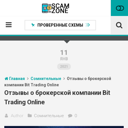
ПРОВЕРЕННЫЕ СХЕМЫ
Главная
Проверенные способы заработка
11
ЯНВ
Нейтральные
2021
Сомнительные
Главная
Сомнительные
Отзывы о брокерской
Статьи
компании Bit Trading Online
Партнеры
Отзывы о брокерской компании Bit
Trading Online
Author
Сомнительные
0