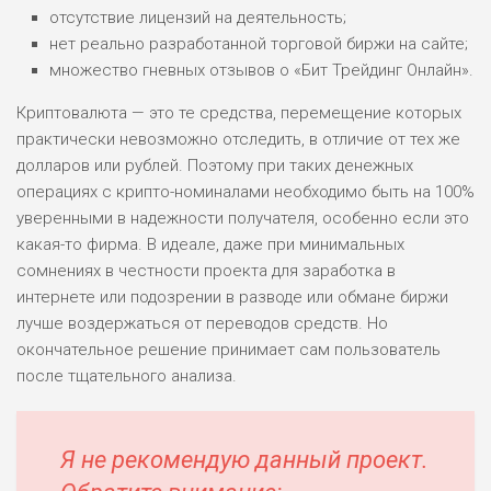
отсутствие лицензий на деятельность;
ЛЮБИТЕЛЯ
0
М СТАВОК
нет реально разработанной торговой биржи на сайте;
множество гневных отзывов о «Бит Трейдинг Онлайн».
РИСКИ: СРЕДНИЕ
ДОХОД: ВЫСОКИЙ
Криптовалюта — это те средства, перемещение которых
ОБЗОР
БЮДЖЕТ: НИЗКИЙ
практически невозможно отследить, в отличие от тех же
долларов или рублей. Поэтому при таких денежных
операциях с крипто-номиналами необходимо быть на 100%
ПОДОЙДЕТ
2
ВСЕМ
уверенными в надежности получателя, особенно если это
какая-то фирма. В идеале, даже при минимальных
РИСКИ: НИЗКИЕ
сомнениях в честности проекта для заработка в
ДОХОД: НИЗКИЙ
ОБЗОР
БЮДЖЕТ: НИЗКИЙ
интернете или подозрении в разводе или обмане биржи
лучше воздержаться от переводов средств. Но
окончательное решение принимает сам пользователь
ПОДОЙДЕТ
0
после тщательного анализа.
ВСЕМ
РИСКИ: НИЗКИЕ
ДОХОД: СРЕДНИЙ
Я не рекомендую данный проект.
ОБЗОР
БЮДЖЕТ: НИЗКИЙ