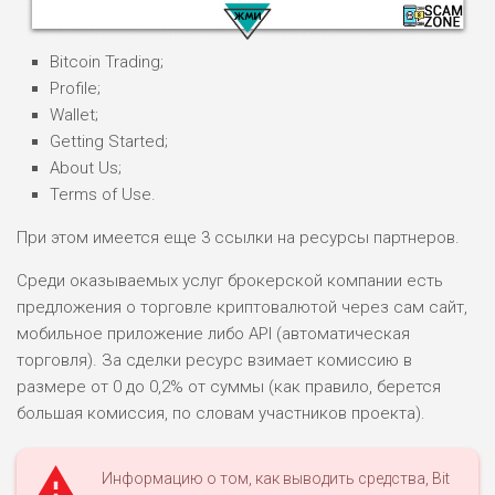
Bitcoin Trading;
Profile;
Wallet;
Getting Started;
НАЗВАНИЕ
ОБЗОР
About Us;
Terms of Use.
ПОДОЙДЕТ
0
При этом имеется еще 3 ссылки на ресурсы партнеров.
ВСЕМ
Среди оказываемых услуг брокерской компании есть
РИСКИ: НИЗКИЕ
ДОХОД: ВЫСОКИЙ
предложения о торговле криптовалютой через сам сайт,
ОБЗОР
БЮДЖЕТ: ВЫСОКИЙ
мобильное приложение либо API (автоматическая
торговля). За сделки ресурс взимает комиссию в
размере от 0 до 0,2% от суммы (как правило, берется
ЛЮБИТЕЛЯ
0
большая комиссия, по словам участников проекта).
М СТАВОК
РИСКИ: СРЕДНИЕ
ДОХОД: ВЫСОКИЙ
Информацию о том, как выводить средства, Bit
ОБЗОР