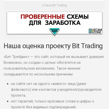
Отзыв Bit Trading
Наша оценка проекту Bit Trading
«Бит Трейдинг» — это сайт, который не вызывает доверия.
Возможно, он создан с целью обогатится на
НАЗВАНИЕ
ОБЗОР
пользовательских вложениях. Такое мнение
складывается по нескольким причинам:
ПОДОЙДЕТ
0
ВСЕМ
на сайте нет ни одного «живого» лица (даже
фейкового) или контактов учредителя/руководителя
РИСКИ: НИЗКИЕ
ДОХОД: ВЫСОКИЙ
проекта;
ОБЗОР
БЮДЖЕТ: ВЫСОКИЙ
нет гарантий, только красивые слова и цифры о
проекте без видимых подтверждений;