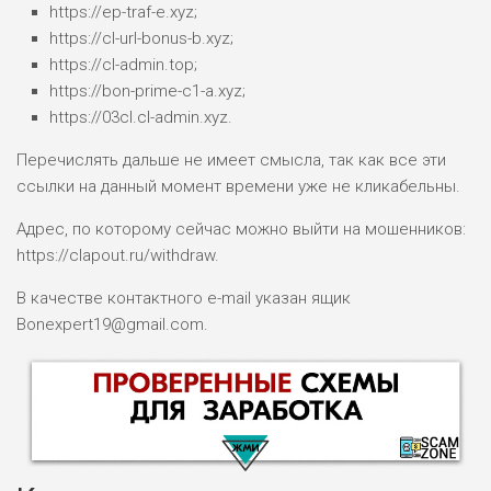
https://ep-traf-e.xyz;
https://cl-url-bonus-b.xyz;
https://cl-admin.top;
https://bon-prime-c1-a.xyz;
https://03cl.cl-admin.xyz.
Перечислять дальше не имеет смысла, так как все эти
ссылки на данный момент времени уже не кликабельны.
Адрес, по которому сейчас можно выйти на мошенников:
https://clapout.ru/withdraw.
В качестве контактного e-mail указан ящик
Bonexpert19@gmail.com.