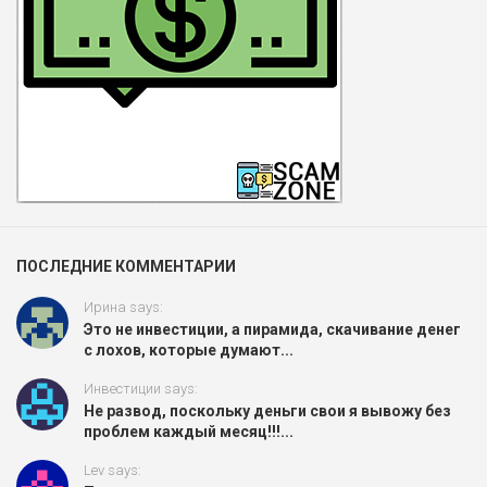
ПОСЛЕДНИЕ КОММЕНТАРИИ
Ирина says:
Это не инвестиции, а пирамида, скачивание денег
с лохов, которые думают...
Инвестиции says:
Не развод, поскольку деньги свои я вывожу без
проблем каждый месяц!!!...
Lev says: