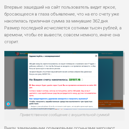
Впервые зашедший на сайт пользователь видит яркое,
бросающееся в глаза объявление, что на его счету уже
накопилась приличная сумма за минувшие 362 дня.
Размер последней исчисляется сотнями тысяч рублей, а
времени, чтобы ее вывести, совсем немного, иначе она
сгорит.
Приветственное сообщение с внушительной суммой
Внизу заманчивыми оранжевыми огоньками мерцают