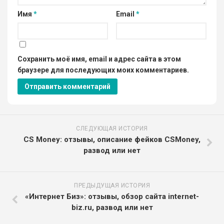
Имя
*
Email
*
Сохранить моё имя, email и адрес сайта в этом
браузере для последующих моих комментариев.
СЛЕДУЮЩАЯ ИСТОРИЯ
CS Money: отзывы, описание фейков CSMoney,
развод или нет
ПРЕДЫДУЩАЯ ИСТОРИЯ
«Интернет Биз»: отзывы, обзор сайта internet-
biz.ru, развод или нет