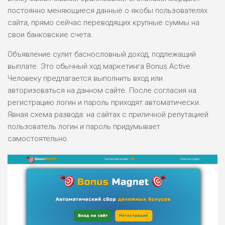
постоянно меняющиеся данные о якобы пользователях
сайта, прямо сейчас переводящих крупные суммы на
свои банковские счета.
Объявление сулит баснословный доход, подлежащий
выплате. Это обычный ход маркетинга Bonus Active.
Человеку предлагается выполнить вход или
авторизоваться на данном сайте. После согласия на
регистрацию логин и пароль приходят автоматически.
Явная схема развода: на сайтах с приличной репутацией
пользователь логин и пароль придумывает
самостоятельно.