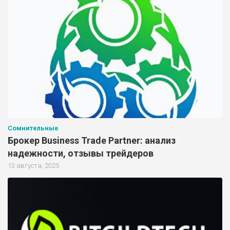
Сомнительные
Брокер Business Trade Partner: анализ
надежности, отзывы трейдеров
13 августа, 2025