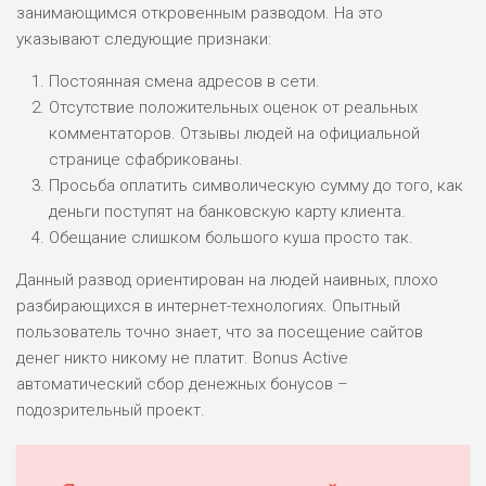
занимающимся откровенным разводом. На это
указывают следующие признаки:
Постоянная смена адресов в сети.
Отсутствие положительных оценок от реальных
комментаторов. Отзывы людей на официальной
странице сфабрикованы.
Просьба оплатить символическую сумму до того, как
деньги поступят на банковскую карту клиента.
Обещание слишком большого куша просто так.
Данный развод ориентирован на людей наивных, плохо
разбирающихся в интернет-технологиях. Опытный
пользователь точно знает, что за посещение сайтов
денег никто никому не платит. Bonus Active
автоматический сбор денежных бонусов –
подозрительный проект.