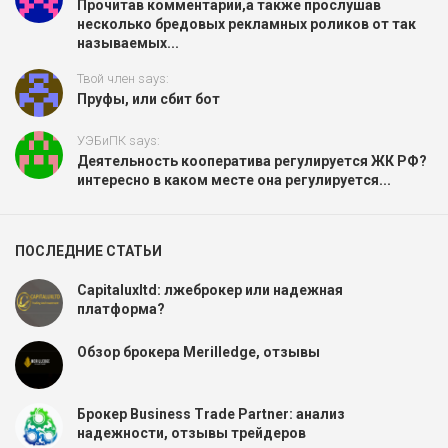
Прочитав комментарии,а также прослушав
несколько бредовых рекламных роликов от так
называемых...
Твой член says:
Пруфы, или сбит бот
УЭБиПК says:
Деятельность кооператива регулируется ЖК РФ?
интересно в каком месте она регулируется...
ПОСЛЕДНИЕ СТАТЬИ
Capitaluxltd: лжеброкер или надежная
платформа?
Обзор брокера Merilledge, отзывы
Брокер Business Trade Partner: анализ
надежности, отзывы трейдеров