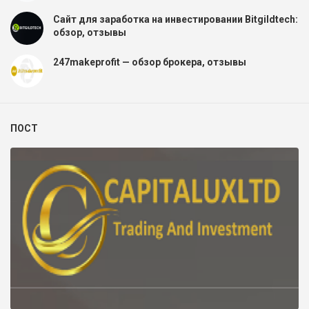
Сайт для заработка на инвестировании Bitgildtech:
обзор, отзывы
247makeprofit — обзор брокера, отзывы
ПОСТ