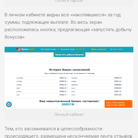
Логин и пароль
ОБЗОР
БЮДЖЕТ: ВЫСОКИЙ
В личном кабинете видны все «накопившиеся» за год
суммы, подлежащие выплате. Во весь экран
ЛЮБИТЕЛЯ
0
расположилась кнопка, предлагающая «запустить добычу
М СТАВОК
бонусов».
РИСКИ: СРЕДНИЕ
ДОХОД: ВЫСОКИЙ
ОБЗОР
БЮДЖЕТ: НИЗКИЙ
ПОДОЙДЕТ
2
ВСЕМ
РИСКИ: НИЗКИЕ
ДОХОД: НИЗКИЙ
ОБЗОР
БЮДЖЕТ: НИЗКИЙ
Личный кабинет
ПОДОЙДЕТ
0
ВСЕМ
Тем, кто засомневался в целесообразности
РИСКИ: НИЗКИЕ
происходящего, размещена нескончаемая лента отзывов