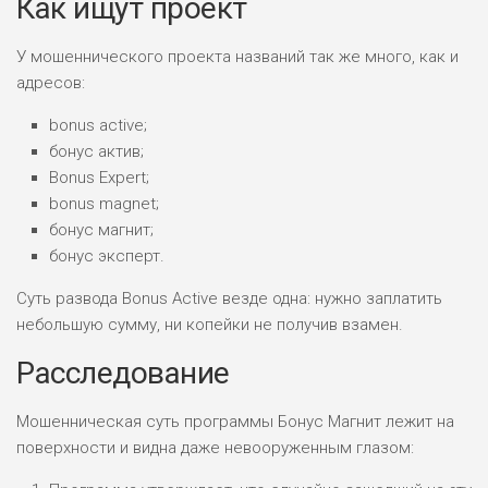
Как ищут проект
У мошеннического проекта названий так же много, как и
адресов:
НАЗВАНИЕ
ОБЗОР
bonus active;
бонус актив;
ПОДОЙДЕТ
0
Bonus Expert;
ВСЕМ
bonus magnet;
РИСКИ: НИЗКИЕ
бонус магнит;
ДОХОД: ВЫСОКИЙ
бонус эксперт.
ОБЗОР
БЮДЖЕТ: ВЫСОКИЙ
Суть развода Bonus Active везде одна: нужно заплатить
небольшую сумму, ни копейки не получив взамен.
ЛЮБИТЕЛЯ
0
М СТАВОК
Расследование
РИСКИ: СРЕДНИЕ
ДОХОД: ВЫСОКИЙ
Мошенническая суть программы Бонус Магнит лежит на
ОБЗОР
БЮДЖЕТ: НИЗКИЙ
поверхности и видна даже невооруженным глазом: