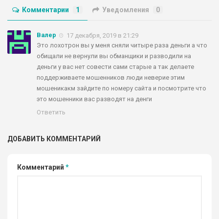
Комментарии
1
Уведомления
0
Валер
17 декабря, 2019 в 21:29
Это лохотрон вы у меня сняли читыре раза деньги а что
обищали не вернули вы обманщики и разводили на
деньги у вас нет совести сами старые а так делаете
поддерживаете мошенников люди неверие этим
мошеникакм зайдите по номеру сайта и посмотрите что
это мошенники вас разводят на денги
Ответить
ДОБАВИТЬ КОММЕНТАРИЙ
Комментарий
*