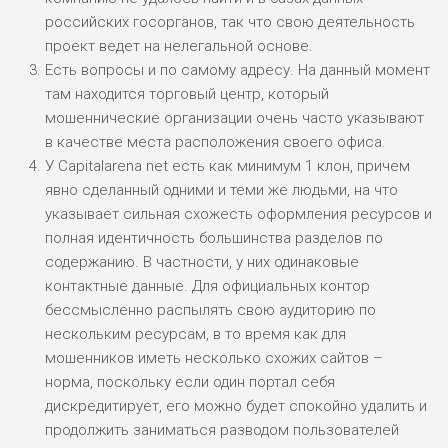
БЮДЖЕТ: НИЗКИЙ
российских госорганов, так что свою деятельность
проект ведет на нелегальной основе.
ПОДОЙДЕТ
Есть вопросы и по самому адресу. На данный момент
0
ВСЕМ
там находится торговый центр, который
РИСКИ: НИЗКИЕ
мошеннические организации очень часто указывают
ДОХОД: СРЕДНИЙ
в качестве места расположения своего офиса.
ОБЗОР
БЮДЖЕТ: НИЗКИЙ
У Capitalarena net есть как минимум 1 клон, причем
явно сделанный одними и теми же людьми, на что
указывает сильная схожесть оформления ресурсов и
полная идентичность большинства разделов по
содержанию. В частности, у них одинаковые
контактные данные. Для официальных контор
бессмысленно распылять свою аудиторию по
нескольким ресурсам, в то время как для
мошенников иметь несколько схожих сайтов –
норма, поскольку если один портал себя
дискредитирует, его можно будет спокойно удалить и
продолжить заниматься разводом пользователей