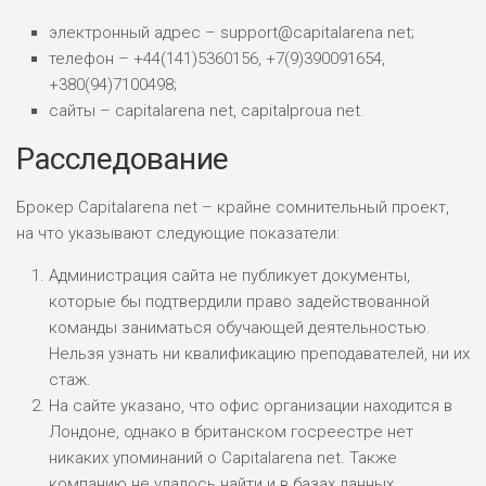
электронный адрес – support@capitalarena net;
ПОДОЙДЕТ
телефон – +44(141)5360156, +7(9)390091654,
0
ВСЕМ
+380(94)7100498;
сайты – capitalarena net, capitalproua net.
РИСКИ: НИЗКИЕ
ДОХОД: ВЫСОКИЙ
ОБЗОР
Расследование
БЮДЖЕТ: ВЫСОКИЙ
Брокер Capitalarena net – крайне сомнительный проект,
ЛЮБИТЕЛЯ
0
на что указывают следующие показатели:
М СТАВОК
Администрация сайта не публикует документы,
РИСКИ: СРЕДНИЕ
ДОХОД: ВЫСОКИЙ
которые бы подтвердили право задействованной
ОБЗОР
БЮДЖЕТ: НИЗКИЙ
команды заниматься обучающей деятельностью.
Нельзя узнать ни квалификацию преподавателей, ни их
стаж.
ПОДОЙДЕТ
2
На сайте указано, что офис организации находится в
ВСЕМ
Лондоне, однако в британском госреестре нет
РИСКИ: НИЗКИЕ
никаких упоминаний о Capitalarena net. Также
ДОХОД: НИЗКИЙ
компанию не удалось найти и в базах данных
ОБЗОР