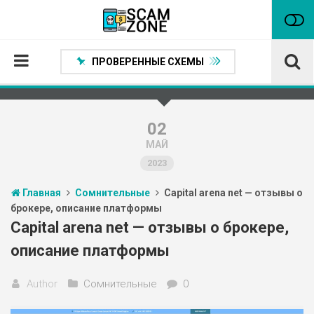
ПРОВЕРЕННЫЕ СХЕМЫ
Главная
Проверенные способы заработка
02
МАЙ
Нейтральные
2023
Сомнительные
Главная
Сомнительные
Capital arena net — отзывы о
Статьи
брокере, описание платформы
Партнеры
Capital arena net — отзывы о брокере,
описание платформы
Author
Сомнительные
0