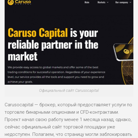
Официальный сайт Carusocapital
Carusocapital — брокер, который предоставляет услуги по
торговле бинарными опционами и CFD-контрактами.
Проект начал свою работу менее 1 месяца назад, однако,
сейчас официальный сайт торговой площадки уже
недоступен. Полагаем, что страницу могли заблокировать