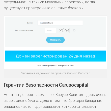
ДОХОД: ВЫСОКИЙ
сотрудничать с такими молодыми проектами, когда
ОБЗОР
БЮДЖЕТ: НИЗКИЙ
существуют проверенные опытные брокеры.
ПОДОЙДЕТ
2
ВСЕМ
РИСКИ: НИЗКИЕ
ДОХОД: НИЗКИЙ
ОБЗОР
БЮДЖЕТ: НИЗКИЙ
ПОДОЙДЕТ
0
ВСЕМ
РИСКИ: НИЗКИЕ
Проверка надежности проекта Карузо Капитал
ДОХОД: СРЕДНИЙ
ОБЗОР
БЮДЖЕТ: НИЗКИЙ
Гарантии безопасности Carusocapital
Не стоит доверять компании Карузо Капитал: здесь очень
высок риск обмана. Дело в том, что брокеры бинарных
опционов часто подрисовывают котировки, сливают