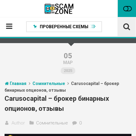
ПРОВЕРЕННЫЕ СХЕМЫ
Главная
Проверенные способы заработка
05
МАР
Нейтральные
2025
Сомнительные
Главная
Сомнительные
Carusocapital – брокер
Статьи
бинарных опционов, отзывы
Партнеры
Carusocapital – брокер бинарных
опционов, отзывы
Author
Сомнительные
0