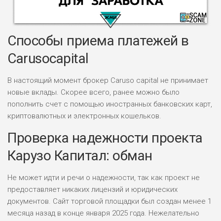
Способы приема платежей в
Carusocapital
В настоящий момент брокер Caruso capital не принимает
НАЗВАНИЕ
ОБЗОР
новые вклады. Скорее всего, ранее можно было
пополнить счет с помощью иностранных банковских карт,
ПОДОЙДЕТ
0
криптовалютных и электронных кошельков.
ВСЕМ
Проверка надежности проекта
РИСКИ: НИЗКИЕ
ДОХОД: ВЫСОКИЙ
Карузо Капитал: обман
ОБЗОР
БЮДЖЕТ: ВЫСОКИЙ
Не может идти и речи о надежности, так как проект не
ЛЮБИТЕЛЯ
предоставляет никаких лицензий и юридических
0
М СТАВОК
документов. Сайт торговой площадки был создан менее 1
РИСКИ: СРЕДНИЕ
месяца назад в конце января 2025 года. Нежелательно