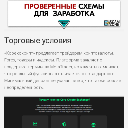
Торговые условия
«Корекскрипт» предлагает трейдерам криптовалюты,
Forex, товары и индексы. Платформа заявляет о
НАЗВАНИЕ
ОБЗОР
поддержке терминала MetaTrader, но клиенты отмечают,
что реальный функционал отличается от стандартного.
ПОДОЙДЕТ
0
Минимальный депозит не указан четко, что также создает
ВСЕМ
неопределенность.
РИСКИ: НИЗКИЕ
ДОХОД: ВЫСОКИЙ
ОБЗОР
БЮДЖЕТ: ВЫСОКИЙ
ЛЮБИТЕЛЯ
0
М СТАВОК