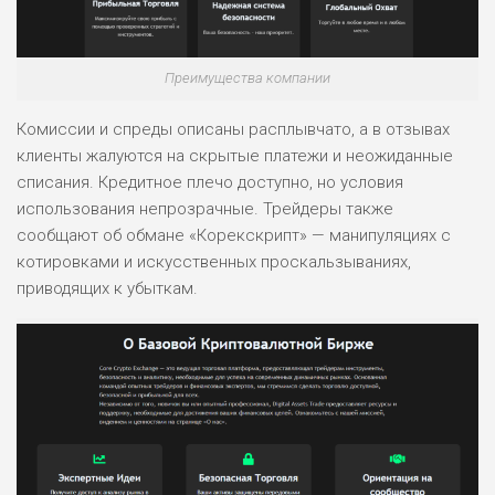
РИСКИ: СРЕДНИЕ
ДОХОД: ВЫСОКИЙ
ОБЗОР
БЮДЖЕТ: НИЗКИЙ
Преимущества компании
Комиссии и спреды описаны расплывчато, а в отзывах
ПОДОЙДЕТ
2
клиенты жалуются на скрытые платежи и неожиданные
ВСЕМ
списания. Кредитное плечо доступно, но условия
РИСКИ: НИЗКИЕ
использования непрозрачные. Трейдеры также
ДОХОД: НИЗКИЙ
сообщают об обмане «Корекскрипт» — манипуляциях с
ОБЗОР
БЮДЖЕТ: НИЗКИЙ
котировками и искусственных проскальзываниях,
приводящих к убыткам.
ПОДОЙДЕТ
0
ВСЕМ
РИСКИ: НИЗКИЕ
ДОХОД: СРЕДНИЙ
ОБЗОР
БЮДЖЕТ: НИЗКИЙ