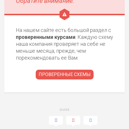
Обратите внимание:
НАЗВАНИЕ
ОБЗОР
ПОДОЙДЕТ
0
ВСЕМ
На нашем сайте есть большой раздел с
РИСКИ: НИЗКИЕ
проверенными курсами
. Каждую схему
ДОХОД: ВЫСОКИЙ
наша компания проверяет на себе не
ОБЗОР
БЮДЖЕТ: ВЫСОКИЙ
меньше месяца, прежде, чем
порекомендовать ее Вам.
ЛЮБИТЕЛЯ
0
М СТАВОК
ПРОВЕРЕННЫЕ СХЕМЫ
РИСКИ: СРЕДНИЕ
ДОХОД: ВЫСОКИЙ
ОБЗОР
БЮДЖЕТ: НИЗКИЙ
ПОДОЙДЕТ
SHARE
2
ВСЕМ
РИСКИ: НИЗКИЕ
ДОХОД: НИЗКИЙ