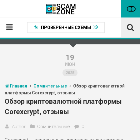
ПРОВЕРЕННЫЕ СХЕМЫ
Главная
Проверенные способы заработка
19
ИЮН
Нейтральные
2025
Сомнительные
Главная
Сомнительные
Обзор криптовалютной
Статьи
платформы Corexcrypt, отзывы
Партнеры
Обзор криптовалютной платформы
Corexcrypt, отзывы
Author
Сомнительные
0