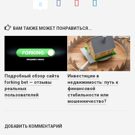
ОБЗОР
БЮДЖЕТ: НИЗКИЙ
ПОДОЙДЕТ
0
ВАМ ТАКЖЕ МОЖЕТ ПОНРАВИТЬСЯ...
ВСЕМ
РИСКИ: НИЗКИЕ
ДОХОД: СРЕДНИЙ
ОБЗОР
БЮДЖЕТ: НИЗКИЙ
Подробный обзор сайта
Инвестиции в
forking bet — отзывы
недвижимость: путь к
реальных
финансовой
пользователей
стабильности или
мошенничество?
ДОБАВИТЬ КОММЕНТАРИЙ