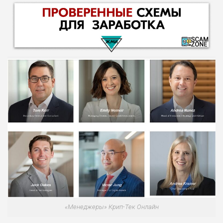
НАЗВАНИЕ
ОБЗОР
ПОДОЙДЕТ
0
ВСЕМ
РИСКИ: НИЗКИЕ
ДОХОД: ВЫСОКИЙ
ОБЗОР
БЮДЖЕТ: ВЫСОКИЙ
«Менеджеры» Крип-Тек Онлайн
ЛЮБИТЕЛЯ
0
М СТАВОК