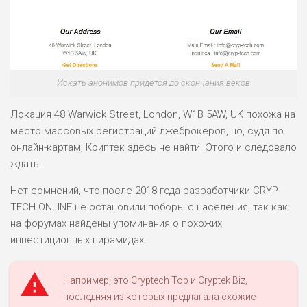
ВСЕМ
РИСКИ: НИЗКИЕ
ДОХОД: НИЗКИЙ
ОБЗОР
БЮДЖЕТ: НИЗКИЙ
Искать анонимов придется до скончания веков
ПОДОЙДЕТ
0
ВСЕМ
Локация 48 Warwick Street, London, W1B 5AW, UK похожа на
РИСКИ: НИЗКИЕ
место массовых регистраций лжеброкеров, но, судя по
ДОХОД: СРЕДНИЙ
онлайн-картам, Криптек здесь не найти. Этого и следовало
ОБЗОР
БЮДЖЕТ: НИЗКИЙ
ждать.
Нет сомнений, что после 2018 года разработчики CRYP-
TECH.ONLINE не остановили поборы с населения, так как
на форумах найдены упоминания о похожих
инвестиционных пирамидах.
Например, это Cryptech Top и Cryptek Biz,
последняя из которых предлагала схожие