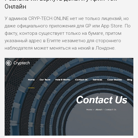
Онлайн
У админов CRYP-TECH.ONLINE нет не только лицензий, но
НАЗВАНИЕ
ОБЗОР
даже официального приложения для GP или App Store. По
факту, контора существует только на бумаге, притом
ПОДОЙДЕТ
указанный адрес в Египте незаметно для стороннего
0
ВСЕМ
наблюдателя может меняться на некий в Лондоне.
РИСКИ: НИЗКИЕ
ДОХОД: ВЫСОКИЙ
ОБЗОР
БЮДЖЕТ: ВЫСОКИЙ
ЛЮБИТЕЛЯ
0
М СТАВОК
РИСКИ: СРЕДНИЕ
ДОХОД: ВЫСОКИЙ
ОБЗОР
БЮДЖЕТ: НИЗКИЙ
ПОДОЙДЕТ
2