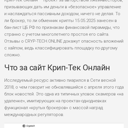
Крип-Тек Онлайн — проект за авторством лжеинвесторов,
призывающих дать им деньги в «безопасное» управление
и наслаждаться пассивным доходом, ничего не делая. То
ли брокер, то ли обменник крипты 15.05.2025 занесен в
бан-лист ЦБ РФ по признакам финансовой пирамиды, что
странно с учетом многолетнего простоя его сайта.
Отзывы о CRYP-TECH.ONLINE докажут опасность вложений
с хайпом, ведь классифицировать площадку по-другому
сложно.
Что за сайт Крип-Тек Онлайн
Исследуемый ресурс активно пиарился в Сети весной
2018, о чем говорит не обновлявшийся с апреля этого года
блок новостей. Это одна из типичных уловок скамеров «на
удаленке», имитирующих на проектах-однодневках
функционал «крутых брокеров» с массой наград
международных регуляторов.