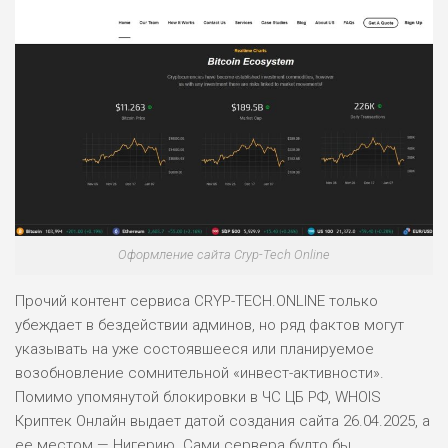
Оформление сайта Cryp-Tech Online
Прочий контент сервиса CRYP-TECH.ONLINE только
убеждает в бездействии админов, но ряд фактов могут
указывать на уже состоявшееся или планируемое
возобновление сомнительной «инвест-активности».
Помимо упомянутой блокировки в ЧС ЦБ РФ, WHOIS
Криптек Онлайн выдает датой создания сайта 26.04.2025, а
ее местом — Нигерию. Сами сервера будто бы