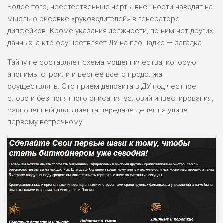
Более того, неестественные черты внешности наводят на
РИСКИ: СРЕДНИЕ
мысль о рисовке «руководителей» в генераторе
ДОХОД: ВЫСОКИЙ
дипфейков. Кроме указания должности, по ним нет других
ОБЗОР
БЮДЖЕТ: НИЗКИЙ
данных, а кто осуществляет ДУ на площадке — загадка.
Тайну не составляет схема мошенничества, которую
ПОДОЙДЕТ
2
анонимы строили и вернее всего продолжат
ВСЕМ
осуществлять. Это прием депозита в ДУ под честное
РИСКИ: НИЗКИЕ
слово и без понятного описания условий инвестирования,
ДОХОД: НИЗКИЙ
ОБЗОР
равноценный для клиента передаче денег на улице
БЮДЖЕТ: НИЗКИЙ
первому встречному.
ПОДОЙДЕТ
0
ВСЕМ
РИСКИ: НИЗКИЕ
ДОХОД: СРЕДНИЙ
ОБЗОР
БЮДЖЕТ: НИЗКИЙ