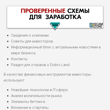
Сведения о компании.
Советы для инвесторов.
Информационный блок с актуальными новостями в
мире бизнеса.
НАЗВАНИЕ
ОБЗОР
Контакты.
Раздел для отзывов о Dobro Land.
ПОДОЙДЕТ
0
В качестве финансовых инструментов инвесторы
ВСЕМ
используют:
РИСКИ: НИЗКИЕ
ДОХОД: ВЫСОКИЙ
Новейшие технологии в IT-сфере.
ОБЗОР
БЮДЖЕТ: ВЫСОКИЙ
Анализ волатильности рынка.
Элементы беттинга.
Вложения в стартапы.
ЛЮБИТЕЛЯ