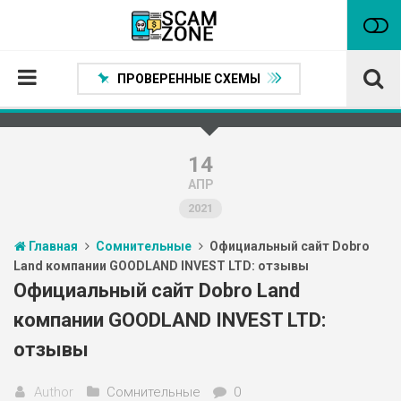
ПРОВЕРЕННЫЕ СХЕМЫ
Главная
Проверенные способы заработка
14
АПР
Нейтральные
2021
Сомнительные
Главная
Сомнительные
Официальный сайт Dobro
Статьи
Land компании GOODLAND INVEST LTD: отзывы
Партнеры
Официальный сайт Dobro Land
компании GOODLAND INVEST LTD:
отзывы
Author
Сомнительные
0