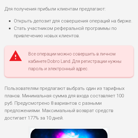
0
М СТАВОК
Для получения прибыли клиентам предлагают:
РИСКИ: СРЕДНИЕ
Открыть депозит для совершения операций на бирже.
ДОХОД: ВЫСОКИЙ
ОБЗОР
БЮДЖЕТ: НИЗКИЙ
Стать участником реферальной программы по
привлечению новых клиентов.
ПОДОЙДЕТ
2
ВСЕМ
Все операции можно совершить в личном
кабинете Dobro Land. Для регистрации нужны
РИСКИ: НИЗКИЕ
пароль и электронный адрес.
ДОХОД: НИЗКИЙ
ОБЗОР
БЮДЖЕТ: НИЗКИЙ
Пользователям предлагают выбрать один из тарифных
ПОДОЙДЕТ
планов. Минимальная сумма для входа составляет 100
0
ВСЕМ
руб. Предусмотрено 8 вариантов с разными
РИСКИ: НИЗКИЕ
предложениями. Максимальный возврат средств
ДОХОД: СРЕДНИЙ
достигает 177% за 10 дней.
ОБЗОР
БЮДЖЕТ: НИЗКИЙ