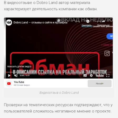
В видеоотзыве о Dobro Land автор материала
характеризует деятельность компании как обман.
ЛЮБИТЕЛЯ
0
М СТАВОК
РИСКИ: СРЕДНИЕ
ДОХОД: ВЫСОКИЙ
ОБЗОР
БЮДЖЕТ: НИЗКИЙ
ПОДОЙДЕТ
2
ВСЕМ
РИСКИ: НИЗКИЕ
ДОХОД: НИЗКИЙ
ОБЗОР
БЮДЖЕТ: НИЗКИЙ
Видеоотзыв о Dobro Land
ПОДОЙДЕТ
0
ВСЕМ
Проверки на тематических ресурсах подтверждают, что у
РИСКИ: НИЗКИЕ
пользователей сложилось негативное мнение о проекте.
ДОХОД: СРЕДНИЙ
ОБЗОР