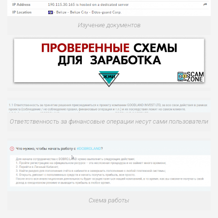
Изучение документов
Ответственность за финансовые операции несут сами пользователи
НАЗВАНИЕ
ОБЗОР
ПОДОЙДЕТ
0
ВСЕМ
РИСКИ: НИЗКИЕ
Схема работы
ДОХОД: ВЫСОКИЙ
ОБЗОР
БЮДЖЕТ: ВЫСОКИЙ