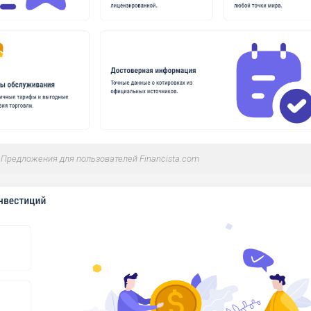
ДОЙДЕТ
НИЗКИЕ
НИЗКИЙ
НИЗКИЙ
2
ОБЗО
ЕМ
ДОЙДЕТ
СРЕДНИ
НИЗКИЕ
НИЗКИЙ
0
ОБЗО
ЕМ
Й
Предложения для пользователей Financista.com