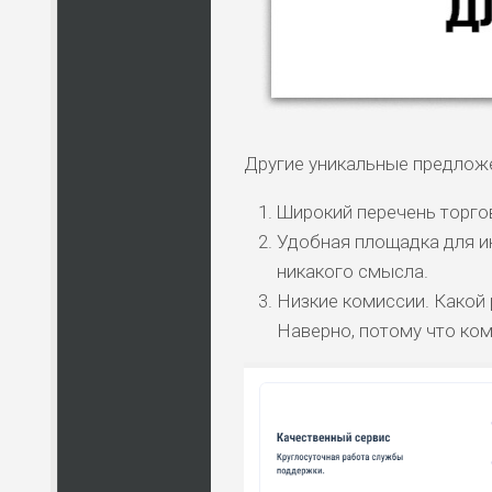
Другие уникальные предложе
Широкий перечень торгов
Удобная площадка для ин
никакого смысла.
НАЗВАНИЕ
КОМУ 
Низкие комиссии. Какой 
Наверно, потому что ком
ПО
ВС
ЛЮ
СТ