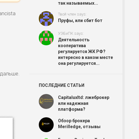
так называемых...
ancista
Твой член says:
Пруфы, или сбит бот
УЭБиПК says:
Деятельность
кооператива
регулируется ЖК РФ?
интересно в каком месте
она регулируется...
одальше.
ПОСЛЕДНИЕ СТАТЬИ
Capitaluxltd: лжеброкер
или надежная
платформа?
Обзор брокера
Merilledge, отзывы