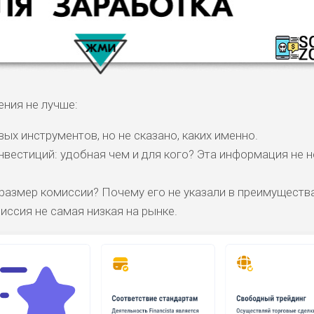
ния не лучше:
ых инструментов, но не сказано, каких именно.
вестиций: удобная чем и для кого? Эта информация не н
КОМЕНТАРИ
РИСКИ
ДОХОД
БЮДЖЕТ
ОБЗО
ПОДОЙДЕТ
размер комиссии? Почему его не указали в преимуществ
И
иссия не самая низкая на рынке.
ДОЙДЕТ
ВЫСОК
ВЫСОК
НИЗКИЕ
0
ОБЗО
ЕМ
ИЙ
ИЙ
БИТЕЛЯМ
СРЕДНИ
ВЫСОК
НИЗКИЙ
0
ОБЗО
АВОК
Е
ИЙ