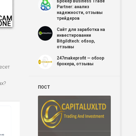
Брокер Business Trade
Partner: анализ
надежности, отзывы
трейдеров
Сайт для заработка на
инвестировании
Bitgildtech: обзор,
отзывы
247makeprofit — обзор
брокера, отзывы
есет
Р
ах?
ПОСТ
Р
Р