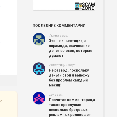
ПОСЛЕДНИЕ КОММЕНТАРИИ
Ирина says:
Это не инвестиции, а
пирамида, скачивание
денег с лохов, которые
думают...
Инвестиции says:
Не развод, поскольку
деньги свои я вывожу
без проблем каждый
месяц!!!...
Lev says:
Прочитав комментарии,а
ее
также прослушав
несколько бредовых
рекламных роликов от