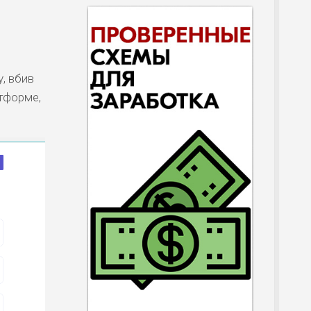
, вбив
атформе,