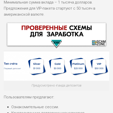
Минимальная сумма вклада – 1 тысяча долларов.
Предложения для VIP-пакета стартуют с 50 тысяч в
американской валюте.
НАЗВАНИЕ
ОБЗОР
Предусмотрено 4 вида депозитов
ПОДОЙДЕТ
0
ВСЕМ
Пользователям предлагают:
РИСКИ: НИЗКИЕ
Ознакомительные сессии.
ДОХОД: ВЫСОКИЙ
ОБЗОР
Круглосуточную поддержку менеджеров.