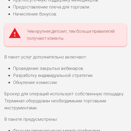
БЮДЖЕТ: ВЫСОКИЙ
Предоставление плеча для торговли.
Начисление бонусов.
ЛЮБИТЕЛЯ
0
М СТАВОК
Чем крупнее депозит, тем больше привилегий
РИСКИ: СРЕДНИЕ
получают клиенты.
ДОХОД: ВЫСОКИЙ
ОБЗОР
БЮДЖЕТ: НИЗКИЙ
В пакет услуг дополнительно включают:
ПОДОЙДЕТ
2
Проведение закрытых вебинаров.
ВСЕМ
Разработку индивидуальной стратегии.
РИСКИ: НИЗКИЕ
Обнуление комиссии.
ДОХОД: НИЗКИЙ
ОБЗОР
БЮДЖЕТ: НИЗКИЙ
Брокер для операций использует собственную площадку.
Терминал оборудован необходимыми торговыми
инструментами.
ПОДОЙДЕТ
0
ВСЕМ
В пакете предусмотрены:
РИСКИ: НИЗКИЕ
ДОХОД: СРЕДНИЙ
Функции переключения между графиками.