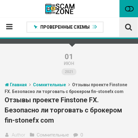
ПРОВЕРЕННЫЕ СХЕМЫ
Главная
Проверенные способы заработка
01
ИЮН
Нейтральные
2021
Сомнительные
Главная
Сомнительные
Отзывы проекте Finstone
Статьи
FX. Безопасно ли торговать с брокером fin-stonefx com
Партнеры
Отзывы проекте Finstone FX.
Безопасно ли торговать с брокером
fin-stonefx com
Author
Сомнительные
0