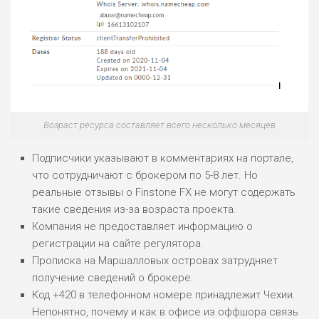
БЮДЖЕТ: НИЗКИЙ
ПОДОЙДЕТ
2
ВСЕМ
РИСКИ: НИЗКИЕ
ДОХОД: НИЗКИЙ
ОБЗОР
БЮДЖЕТ: НИЗКИЙ
Возраст ресурса составляет всего несколько месяцев
ПОДОЙДЕТ
Подписчики указывают в комментариях на портале,
0
ВСЕМ
что сотрудничают с брокером по 5-8 лет. Но
РИСКИ: НИЗКИЕ
реальные отзывы о Finstone FX не могут содержать
ДОХОД: СРЕДНИЙ
такие сведения из-за возраста проекта.
ОБЗОР
БЮДЖЕТ: НИЗКИЙ
Компания не предоставляет информацию о
регистрации на сайте регулятора.
Прописка на Маршалловых островах затрудняет
получение сведений о брокере.
Код +420 в телефонном номере принадлежит Чехии.
Непонятно, почему и как в офисе из оффшора связь