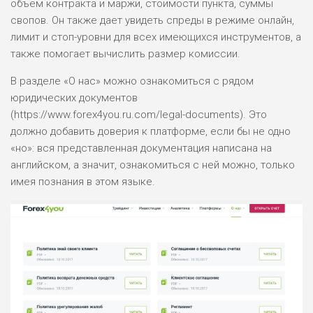
объем контракта и маржи, стоимости пункта, суммы
ПОДОЙДЕТ
2
ВСЕМ
свопов. Он также дает увидеть спреды в режиме онлайн,
лимит и стоп-уровни для всех имеющихся инструментов, а
РИСКИ: НИЗКИЕ
также помогает вычислить размер комиссии.
ДОХОД: НИЗКИЙ
ОБЗОР
БЮДЖЕТ: НИЗКИЙ
В разделе «О нас» можно ознакомиться с рядом
юридических документов
(https://www.forex4you.ru.com/legal-documents). Это
ПОДОЙДЕТ
0
ВСЕМ
должно добавить доверия к платформе, если бы не одно
«но»: вся представленная документация написана на
РИСКИ: НИЗКИЕ
ДОХОД: СРЕДНИЙ
английском, а значит, ознакомиться с ней можно, только
ОБЗОР
БЮДЖЕТ: НИЗКИЙ
имея познания в этом языке.