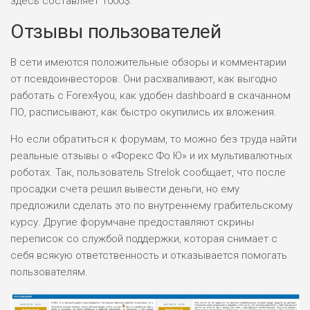
здесь составляет 1000$.
Отзывы пользователей
ПОДОЙДЕТ
2
ВСЕМ
В сети имеются положительные обзоры и комментарии
РИСКИ: НИЗКИЕ
от псевдоинвесторов. Они расхваливают, как выгодно
ДОХОД: НИЗКИЙ
ОБЗОР
работать с Forex4you, как удобен dashboard в скачанном
БЮДЖЕТ: НИЗКИЙ
ПО, расписывают, как быстро окупились их вложения.
Но если обратиться к форумам, то можно без труда найти
ПОДОЙДЕТ
0
ВСЕМ
реальные отзывы о «Форекс Фо Ю» и их мультивалютных
роботах. Так, пользователь Strelok сообщает, что после
РИСКИ: НИЗКИЕ
ДОХОД: СРЕДНИЙ
просадки счета решил вывести деньги, но ему
ОБЗОР
БЮДЖЕТ: НИЗКИЙ
предложили сделать это по внутреннему грабительскому
курсу. Другие форумчане предоставляют скрины
переписок со службой поддержки, которая снимает с
себя всякую ответственность и отказывается помогать
пользователям.