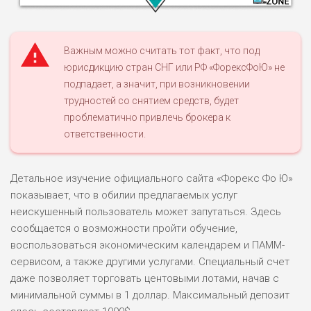
Важным можно считать тот факт, что под
юрисдикцию стран СНГ или РФ «ФорексФоЮ» не
подпадает, а значит, при возникновении
НАЗВАНИЕ
ОБЗОР
трудностей со снятием средств, будет
проблематично привлечь брокера к
ПОДОЙДЕТ
ответственности.
0
ВСЕМ
РИСКИ: НИЗКИЕ
Детальное изучение официального сайта «Форекс Фо Ю»
ДОХОД: ВЫСОКИЙ
ОБЗОР
БЮДЖЕТ: ВЫСОКИЙ
показывает, что в обилии предлагаемых услуг
неискушенный пользователь может запутаться. Здесь
сообщается о возможности пройти обучение,
ЛЮБИТЕЛЯ
0
воспользоваться экономическим календарем и ПАММ-
М СТАВОК
сервисом, а также другими услугами. Специальный счет
РИСКИ: СРЕДНИЕ
даже позволяет торговать центовыми лотами, начав с
ДОХОД: ВЫСОКИЙ
минимальной суммы в 1 доллар. Максимальный депозит
ОБЗОР
БЮДЖЕТ: НИЗКИЙ