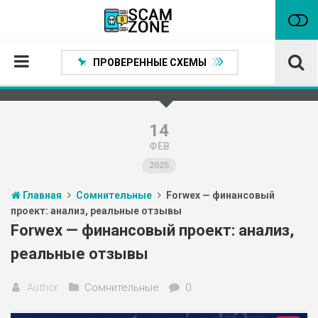
ПРОВЕРЕННЫЕ СХЕМЫ
Главная
Проверенные способы заработка
14
ФЕВ
Нейтральные
2025
Сомнительные
Главная
Сомнительные
Forwex — финансовый
Статьи
проект: анализ, реальные отзывы
Партнеры
Forwex — финансовый проект: анализ,
реальные отзывы
Author
Сомнительные
0