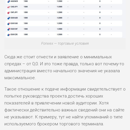
0
М СТАВОК
РИСКИ: СРЕДНИЕ
ДОХОД: ВЫСОКИЙ
ОБЗОР
БЮДЖЕТ: НИЗКИЙ
Forwex — торговые условия
ПОДОЙДЕТ
2
ВСЕМ
Сюда же стоит отнести и заявление о минимальных
РИСКИ: НИЗКИЕ
спредах – от 0,0. И это тоже правда, только вот почему-то
ДОХОД: НИЗКИЙ
ОБЗОР
администрация вместо начального значения не указала
БЮДЖЕТ: НИЗКИЙ
максимальное.
Такое отношение к подаче информации свидетельствует о
ПОДОЙДЕТ
0
ВСЕМ
попытке руководства проекта достичь хороших
показателей в привлечении новой аудитории. Хотя
РИСКИ: НИЗКИЕ
ДОХОД: СРЕДНИЙ
фактически действительно важных сведений они на сайте
ОБЗОР
БЮДЖЕТ: НИЗКИЙ
не указывают. К примеру, тут не найти упоминаний о типе
используемого брокером торгового терминала.