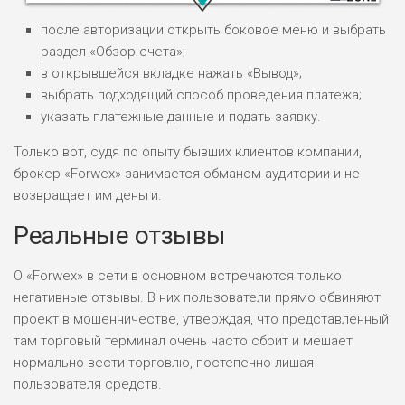
после авторизации открыть боковое меню и выбрать
раздел «Обзор счета»;
в открывшейся вкладке нажать «Вывод»;
выбрать подходящий способ проведения платежа;
НАЗВАНИЕ
ОБЗОР
указать платежные данные и подать заявку.
Только вот, судя по опыту бывших клиентов компании,
ПОДОЙДЕТ
0
брокер «Forwex» занимается обманом аудитории и не
ВСЕМ
возвращает им деньги.
РИСКИ: НИЗКИЕ
Реальные отзывы
ДОХОД: ВЫСОКИЙ
ОБЗОР
БЮДЖЕТ: ВЫСОКИЙ
О «Forwex» в сети в основном встречаются только
негативные отзывы. В них пользователи прямо обвиняют
ЛЮБИТЕЛЯ
0
М СТАВОК
проект в мошенничестве, утверждая, что представленный
там торговый терминал очень часто сбоит и мешает
РИСКИ: СРЕДНИЕ
нормально вести торговлю, постепенно лишая
ДОХОД: ВЫСОКИЙ
ОБЗОР
пользователя средств.
БЮДЖЕТ: НИЗКИЙ