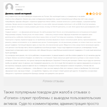
ПОДОЙДЕТ
2
ВСЕМ
РИСКИ: НИЗКИЕ
ДОХОД: НИЗКИЙ
ОБЗОР
БЮДЖЕТ: НИЗКИЙ
ПОДОЙДЕТ
0
ВСЕМ
РИСКИ: НИЗКИЕ
ДОХОД: СРЕДНИЙ
ОБЗОР
БЮДЖЕТ: НИЗКИЙ
Forwex отзывы
Также популярным поводом для жалоб в отзывах о
«Forwex» служит проблемы с выводом пользовательских
активов. Судя по комментариям, администрация просто