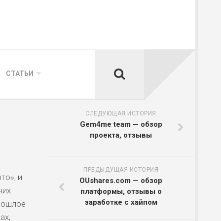
СТАТЬИ
СЛЕДУЮЩАЯ ИСТОРИЯ
Gem4me team — обзор
проекта, отзывы
ПРЕДЫДУЩАЯ ИСТОРИЯ
то», и
OUshares.com — обзор
них
платформы, отзывы о
заработке с хайпом
прошлое
ах,