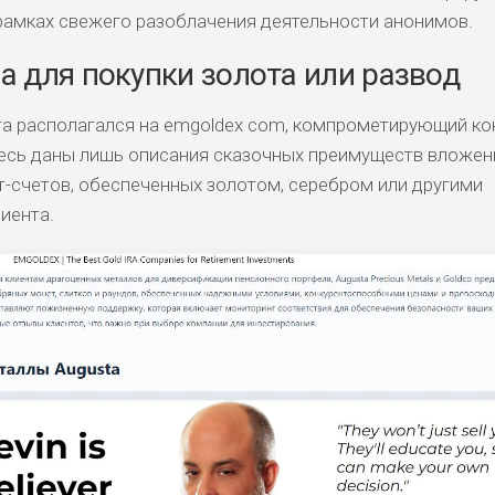
рамках свежего разоблачения деятельности анонимов.
а для покупки золота или развод
а располагался на emgoldex com, компрометирующий ко
есь даны лишь описания сказочных преимуществ вложен
ст-счетов, обеспеченных золотом, серебром или другими
иента.