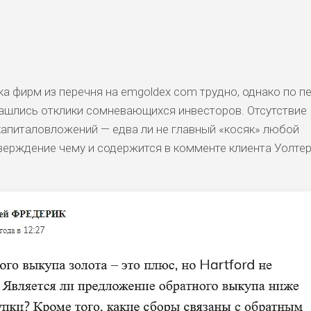
а фирм из перечня на emgoldex com трудно, однако по п
ашлись отклики сомневающихся инвесторов. Отсутствие
капиталовложений — едва ли не главный «косяк» любой
ерждение чему и содержится в комменте клиента Уолтер