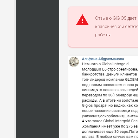
КО
НАЗВАНИЕ
Отзыв о GIG OS дае
ПО
классической сетево
работы.