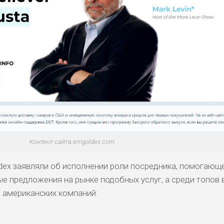
Контент сайта emgoldex.com
dex заявляли об исполнении роли посредника, помогающ
е предложения на рынке подобных услуг, а среди топов 
 американских компаний: