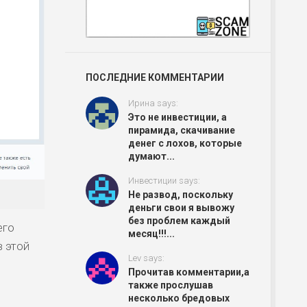
ПОСЛЕДНИЕ КОММЕНТАРИИ
Ирина says:
Это не инвестиции, а
пирамида, скачивание
денег с лохов, которые
думают...
Инвестиции says:
Не развод, поскольку
деньги свои я вывожу
без проблем каждый
его
месяц!!!...
в этой
Lev says:
Прочитав комментарии,а
также прослушав
несколько бредовых