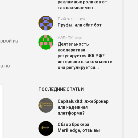
рекламных роликов от
так называемых...
Твой член says:
Пруфы, или сбит бот
УЭБиПК says:
ервой из
Деятельность
кооператива
регулируется ЖК РФ?
интересно в каком месте
а по
она регулируется...
ПОСЛЕДНИЕ СТАТЬИ
Capitaluxltd: лжеброкер
или надежная
платформа?
Обзор брокера
Merilledge, отзывы