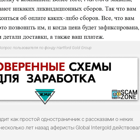
Вопрос пользователя по фонду Hartford Gold Group
дит как простой одностраничник с рассказами о неких
несколько лет назад аферисты Global Intergold действова