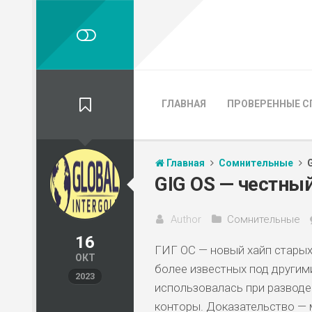
ГЛАВНАЯ
ПРОВЕРЕННЫЕ С
Главная
Сомнительные
GIG OS — честны
Author
Сомнительные
16
ГИГ ОС — новый хайп старых
ОКТ
более известных под другими
2023
использовалась при разводе
конторы. Доказательство — 