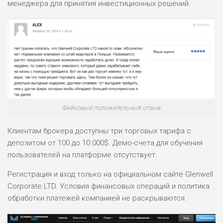
РИСКИ: НИЗКИЕ
менеджера для принятия инвестиционных решений.
ДОХОД: ВЫСОКИЙ
ОБЗОР
БЮДЖЕТ: ВЫСОКИЙ
ЛЮБИТЕЛЯ
0
М СТАВОК
РИСКИ: СРЕДНИЕ
ДОХОД: ВЫСОКИЙ
ОБЗОР
БЮДЖЕТ: НИЗКИЙ
Фейковый положительный отзыв
Клиентам брокера доступны три торговых тарифа с
ПОДОЙДЕТ
2
ВСЕМ
депозитом от 100 до 10 000$. Демо-счета для обучения
пользователей на платформе отсутствует.
РИСКИ: НИЗКИЕ
ДОХОД: НИЗКИЙ
ОБЗОР
Регистрация и вход только на официальном сайте Glenwell
БЮДЖЕТ: НИЗКИЙ
Corporate LTD. Условия финансовых операций и политика
обработки платежей компанией не раскрываются.
ПОДОЙДЕТ
0
ВСЕМ