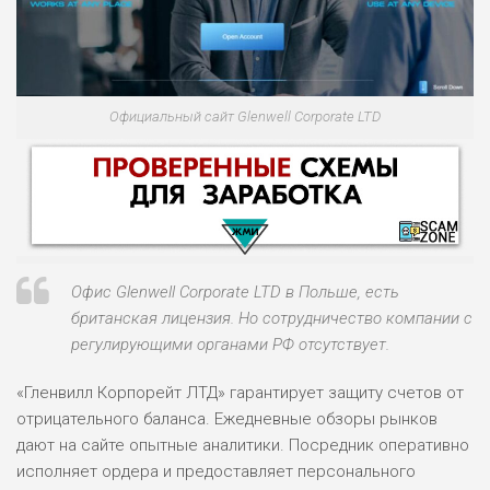
Официальный сайт Glenwell Corporate LTD
Офис Glenwell Corporate LTD в Польше, есть
британская лицензия. Но сотрудничество компании с
регулирующими органами РФ отсутствует.
НАЗВАНИЕ
ОБЗОР
«Гленвилл Корпорейт ЛТД» гарантирует защиту счетов от
отрицательного баланса. Ежедневные обзоры рынков
ПОДОЙДЕТ
дают на сайте опытные аналитики. Посредник оперативно
0
ВСЕМ
исполняет ордера и предоставляет персонального