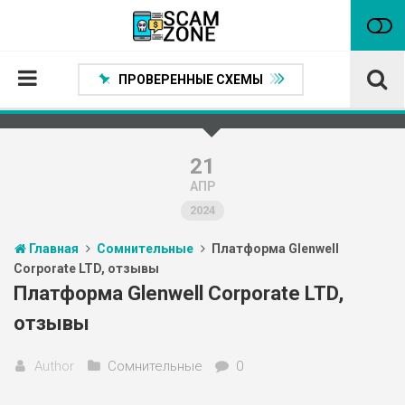
ПРОВЕРЕННЫЕ СХЕМЫ
Главная
Проверенные способы заработка
21
АПР
Нейтральные
2024
Сомнительные
Главная
Сомнительные
Платформа Glenwell
Статьи
Corporate LTD, отзывы
Партнеры
Платформа Glenwell Corporate LTD,
отзывы
Author
Сомнительные
0