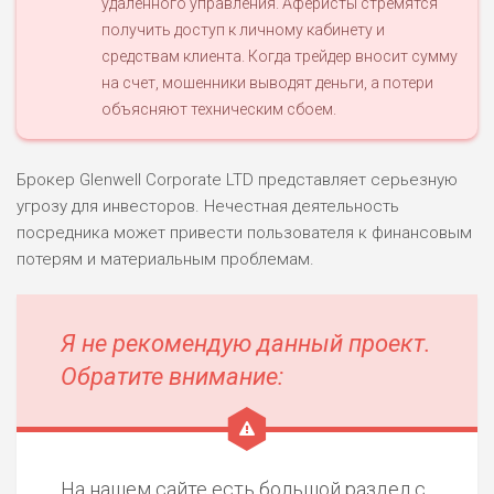
удаленного управления. Аферисты стремятся
получить доступ к личному кабинету и
ПОДОЙДЕТ
0
ВСЕМ
средствам клиента. Когда трейдер вносит сумму
на счет, мошенники выводят деньги, а потери
РИСКИ: НИЗКИЕ
объясняют техническим сбоем.
ДОХОД: СРЕДНИЙ
ОБЗОР
БЮДЖЕТ: НИЗКИЙ
Брокер Glenwell Corporate LTD представляет серьезную
угрозу для инвесторов. Нечестная деятельность
посредника может привести пользователя к финансовым
потерям и материальным проблемам.
Я не рекомендую данный проект.
Обратите внимание:
На нашем сайте есть большой раздел с