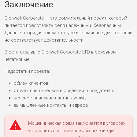
Заключение
ПОДОЙДЕТ
0
ВСЕМ
Glenwell Corporate — это сомнительный проект, который
РИСКИ: НИЗКИЕ
пытается представить себя надежным и безопасным.
ДОХОД: ВЫСОКИЙ
ОБЗОР
Данные о юридическом статусе и терминале для торговли
БЮДЖЕТ: ВЫСОКИЙ
не соответствует действительности.
В сети отзывы о Glenwell Corporate LTD в основном
ЛЮБИТЕЛЯ
0
М СТАВОК
негативные.
РИСКИ: СРЕДНИЕ
Недостатки проекта:
ДОХОД: ВЫСОКИЙ
ОБЗОР
БЮДЖЕТ: НИЗКИЙ
обман клиентов;
отсутствие лицензий и сведений о создателях;
неясное описание платных услуг;
ПОДОЙДЕТ
2
ВСЕМ
вымышленные контакты и адреса.
РИСКИ: НИЗКИЕ
ДОХОД: НИЗКИЙ
Мошенническая схема заключается в уговорах
ОБЗОР
БЮДЖЕТ: НИЗКИЙ
установить программное обеспечение для