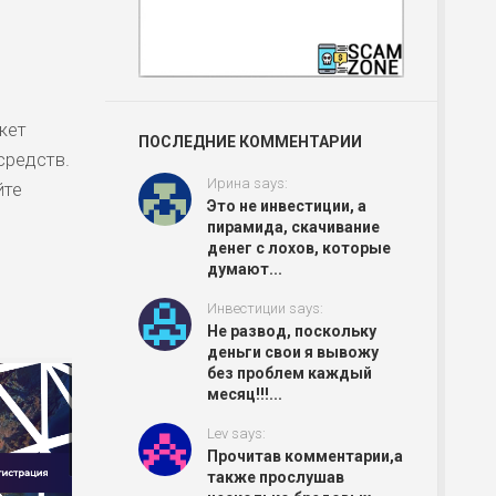
жет
ПОСЛЕДНИЕ КОММЕНТАРИИ
средств.
Ирина says:
йте
Это не инвестиции, а
пирамида, скачивание
денег с лохов, которые
думают...
Инвестиции says:
Не развод, поскольку
деньги свои я вывожу
без проблем каждый
месяц!!!...
Lev says:
Прочитав комментарии,а
также прослушав