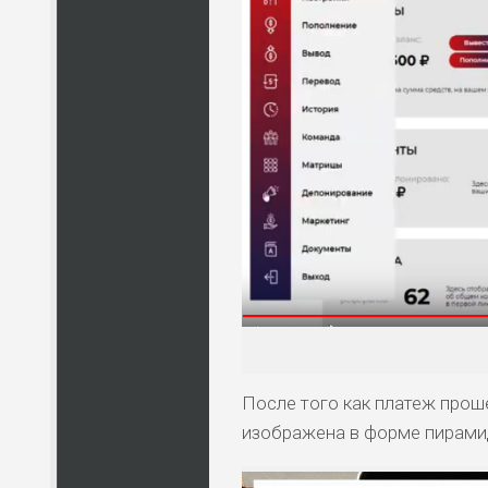
ПО
ВС
ЛЮ
СТ
ПО
ВС
ПО
ВС
После того как платеж прош
изображена в форме пирамид