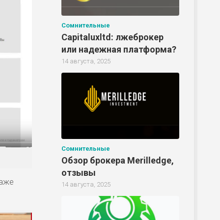
Р
Сомнительные
Capitaluxltd: лжеброкер
или надежная платформа?
Р
14 августа, 2025
Р
Р
Сомнительные
Обзор брокера Merilledge,
отзывы
даже
14 августа, 2025