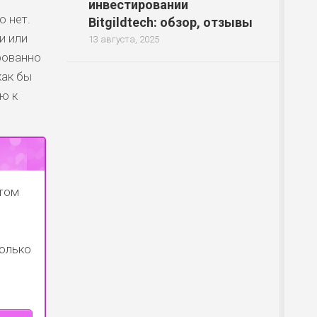
инвестировании
о нет.
Bitgildtech: обзор, отзывы
и или
13 августа, 2025
ированно
как бы
ю к
отом
только