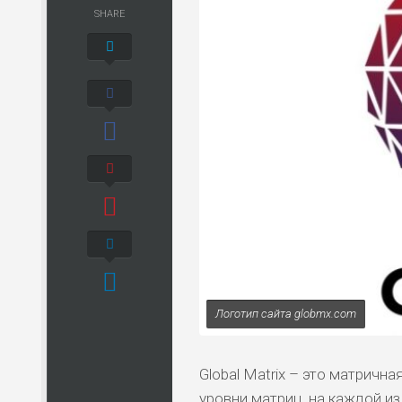
SHARE
Логотип сайта globmx.com
Global Matrix – это матричн
уровни матриц, на каждой из