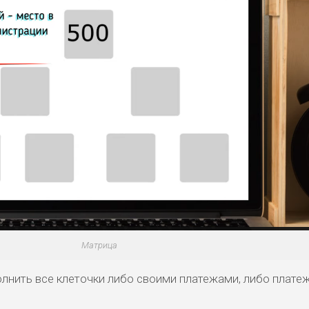
Матрица
лнить все клеточки либо своими платежами, либо плате