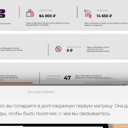
ДОЙДЕТ
ВЫСОК
ВЫСОК
НИЗКИЕ
0
ОБЗО
ЕМ
ИЙ
ИЙ
БИТЕЛЯМ
СРЕДНИ
ВЫСОК
НИЗКИЙ
0
ОБЗО
АВОК
Е
ИЙ
ДОЙДЕТ
НИЗКИЕ
НИЗКИЙ
НИЗКИЙ
2
ОБЗО
ЕМ
ДОЙДЕТ
СРЕДНИ
НИЗКИЕ
НИЗКИЙ
0
ОБЗО
ЕМ
Й
Личный кабинет
ел, вы попадаете в долгожданную первую матрицу. Она 
ы, чтобы было понятнее, с чем вы связываетесь.