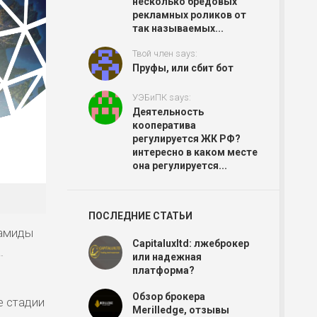
несколько бредовых
рекламных роликов от
так называемых...
Твой член says:
Пруфы, или сбит бот
УЭБиПК says:
Деятельность
кооператива
регулируется ЖК РФ?
интересно в каком месте
она регулируется...
ПОСЛЕДНИЕ СТАТЬИ
рамиды
Capitaluxltd: лжеброкер
.
или надежная
платформа?
Обзор брокера
е стадии
Merilledge, отзывы