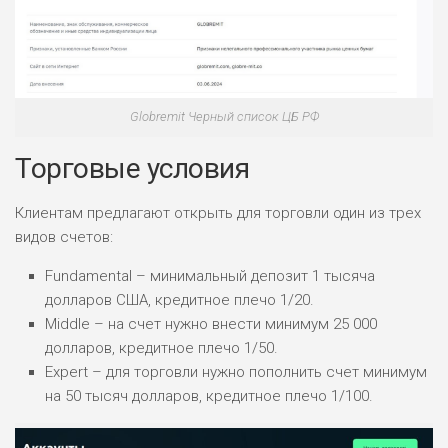
ПОДОЙДЕТ
0
ВСЕМ
РИСКИ: НИЗКИЕ
ДОХОД: ВЫСОКИЙ
Globremit Черный список ЦБ РФ
ОБЗОР
БЮДЖЕТ: ВЫСОКИЙ
Торговые условия
ЛЮБИТЕЛЯ
0
М СТАВОК
Клиентам предлагают открыть для торговли один из трех
видов счетов:
РИСКИ: СРЕДНИЕ
ДОХОД: ВЫСОКИЙ
Fundamental – минимальный депозит 1 тысяча
ОБЗОР
БЮДЖЕТ: НИЗКИЙ
долларов США, кредитное плечо 1/20.
Middle – на счет нужно внести минимум 25 000
ПОДОЙДЕТ
долларов, кредитное плечо 1/50.
2
ВСЕМ
Expert – для торговли нужно пополнить счет минимум
на 50 тысяч долларов, кредитное плечо 1/100.
РИСКИ: НИЗКИЕ
ДОХОД: НИЗКИЙ
ОБЗОР
БЮДЖЕТ: НИЗКИЙ