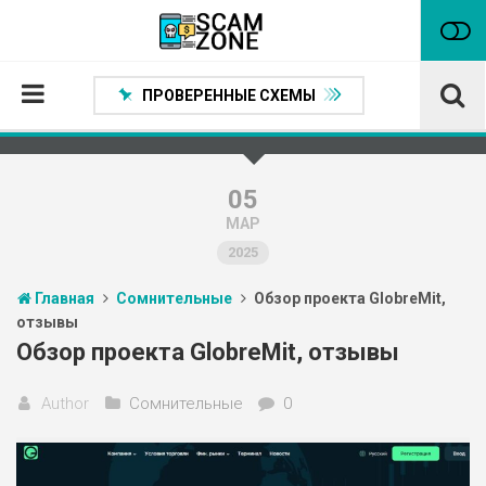
ПРОВЕРЕННЫЕ СХЕМЫ
Главная
Проверенные способы заработка
05
МАР
Нейтральные
2025
Сомнительные
Главная
Сомнительные
Обзор проекта GlobreMit,
Статьи
отзывы
Партнеры
Обзор проекта GlobreMit, отзывы
Author
Сомнительные
0