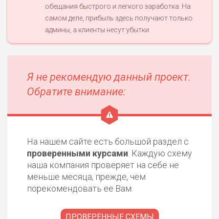
0
обещания быстрого и легкого заработка. На
М СТАВОК
самом деле, прибыль здесь получают только
РИСКИ: СРЕДНИЕ
админы, а клиенты несут убытки.
ДОХОД: ВЫСОКИЙ
ОБЗОР
БЮДЖЕТ: НИЗКИЙ
Я не рекомендую данный проект.
ПОДОЙДЕТ
2
ВСЕМ
Обратите внимание:
РИСКИ: НИЗКИЕ
ДОХОД: НИЗКИЙ
ОБЗОР
БЮДЖЕТ: НИЗКИЙ
На нашем сайте есть большой раздел с
ПОДОЙДЕТ
проверенными курсами
. Каждую схему
0
ВСЕМ
наша компания проверяет на себе не
РИСКИ: НИЗКИЕ
меньше месяца, прежде, чем
ДОХОД: СРЕДНИЙ
порекомендовать ее Вам.
ОБЗОР
БЮДЖЕТ: НИЗКИЙ
ПРОВЕРЕННЫЕ СХЕМЫ