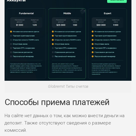
ПОДОЙДЕТ
0
ВСЕМ
РИСКИ: НИЗКИЕ
ДОХОД: СРЕДНИЙ
ОБЗОР
БЮДЖЕТ: НИЗКИЙ
Globremit Типы счетов
Способы приема платежей
На сайте нет данных о том, как можно внести деньги на
депозит. Также отсутствуют сведения о размере
комиссий.