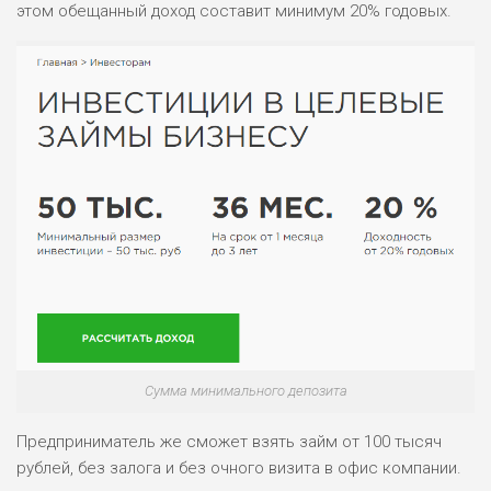
этом обещанный доход составит минимум 20% годовых.
НАЗВАНИЕ
ОБЗОР
ПОДОЙДЕТ
0
ВСЕМ
РИСКИ: НИЗКИЕ
ДОХОД: ВЫСОКИЙ
ОБЗОР
БЮДЖЕТ: ВЫСОКИЙ
ЛЮБИТЕЛЯ
0
М СТАВОК
РИСКИ: СРЕДНИЕ
Сумма минимального депозита
ДОХОД: ВЫСОКИЙ
ОБЗОР
БЮДЖЕТ: НИЗКИЙ
Предприниматель же сможет взять займ от 100 тысяч
рублей, без залога и без очного визита в офис компании.
ПОДОЙДЕТ