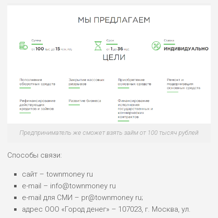
2
ВСЕМ
РИСКИ: НИЗКИЕ
ДОХОД: НИЗКИЙ
ОБЗОР
БЮДЖЕТ: НИЗКИЙ
ПОДОЙДЕТ
0
ВСЕМ
РИСКИ: НИЗКИЕ
ДОХОД: СРЕДНИЙ
ОБЗОР
БЮДЖЕТ: НИЗКИЙ
Предприниматель же сможет взять займ от 100 тысяч рублей
Способы связи:
сайт – townmoney ru
e-mail – info@townmoney ru
e-mail для СМИ – pr@townmoney ru;
адрес ООО «Город денег» – 107023, г. Москва, ул.