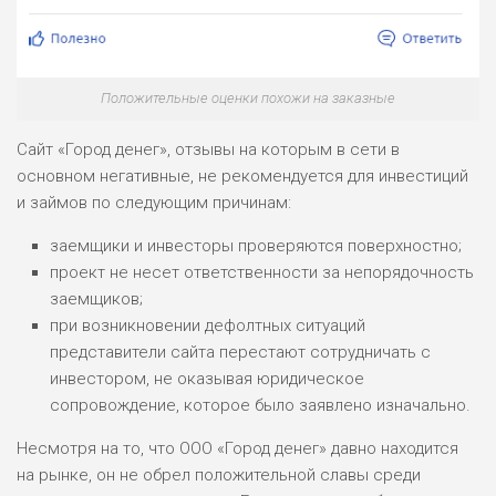
ОБЗОР
БЮДЖЕТ: НИЗКИЙ
ПОДОЙДЕТ
2
Положительные оценки похожи на заказные
ВСЕМ
РИСКИ: НИЗКИЕ
Сайт «Город денег», отзывы на которым в сети в
ДОХОД: НИЗКИЙ
основном негативные, не рекомендуется для инвестиций
ОБЗОР
БЮДЖЕТ: НИЗКИЙ
и займов по следующим причинам:
заемщики и инвесторы проверяются поверхностно;
ПОДОЙДЕТ
0
ВСЕМ
проект не несет ответственности за непорядочность
заемщиков;
РИСКИ: НИЗКИЕ
при возникновении дефолтных ситуаций
ДОХОД: СРЕДНИЙ
ОБЗОР
представители сайта перестают сотрудничать с
БЮДЖЕТ: НИЗКИЙ
инвестором, не оказывая юридическое
сопровождение, которое было заявлено изначально.
Несмотря на то, что ООО «Город денег» давно находится
на рынке, он не обрел положительной славы среди