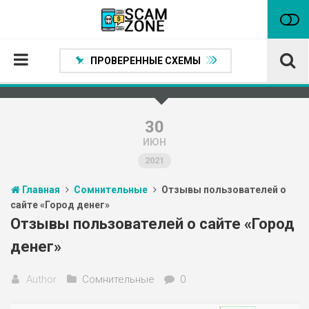
ПРОВЕРЕННЫЕ СХЕМЫ
Главная
Проверенные способы заработка
30
ИЮН
Нейтральные
2021
Сомнительные
Главная
Сомнительные
Отзывы пользователей о
Статьи
сайте «Город денег»
Партнеры
Отзывы пользователей о сайте «Город
денег»
Author
Сомнительные
0