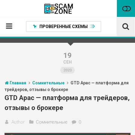
ПРОВЕРЕННЫЕ СХЕМЫ
Главная
Проверенные способы заработка
19
СЕН
Нейтральные
2023
Сомнительные
Главная
Сомнительные
GTD Apac — платформа для
Статьи
трейдеров, отзывы о брокере
Партнеры
GTD Apac — платформа для трейдеров,
отзывы о брокере
Author
Сомнительные
0