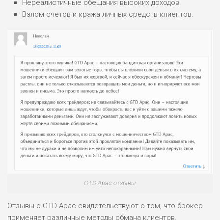
Нереалистичные обещания высоких доходов.
ДОХОД: ВЫСОКИЙ
ОБЗОР
БЮДЖЕТ: НИЗКИЙ
Взлом счетов и кража личных средств клиентов.
ПОДОЙДЕТ
2
ВСЕМ
РИСКИ: НИЗКИЕ
ДОХОД: НИЗКИЙ
ОБЗОР
БЮДЖЕТ: НИЗКИЙ
ПОДОЙДЕТ
0
ВСЕМ
РИСКИ: НИЗКИЕ
ДОХОД: СРЕДНИЙ
ОБЗОР
БЮДЖЕТ: НИЗКИЙ
GTD Apac отзывы
Отзывы о GTD Apac свидетельствуют о том, что брокер
применяет различные методы обмана клиентов.