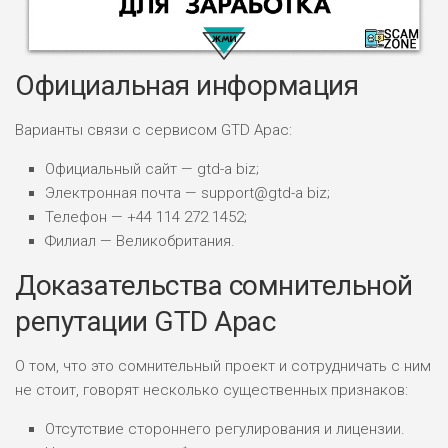
Официальная информация
Варианты связи с сервисом GTD Apac:
Официальный сайт — gtd-a biz;
НАЗВАНИЕ
ОБЗОР
Электронная почта — support@gtd-a biz;
Телефон — +44 114 272 1452;
ПОДОЙДЕТ
0
Филиал — Великобритания.
ВСЕМ
Доказательства сомнительной
РИСКИ: НИЗКИЕ
ДОХОД: ВЫСОКИЙ
репутации GTD Apac
ОБЗОР
БЮДЖЕТ: ВЫСОКИЙ
О том, что это сомнительный проект и сотрудничать с ним
ЛЮБИТЕЛЯ
не стоит, говорят несколько существенных признаков:
0
М СТАВОК
Отсутствие стороннего регулирования и лицензии.
РИСКИ: СРЕДНИЕ