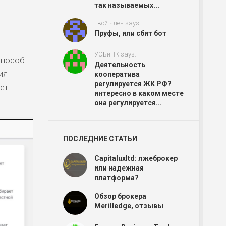
так называемых...
Твой член says:
Пруфы, или сбит бот
УЭБиПК says:
способ
Деятельность
ия
кооператива
регулируется ЖК РФ?
ет
интересно в каком месте
она регулируется...
ПОСЛЕДНИЕ СТАТЬИ
Capitaluxltd: лжеброкер
или надежная
платформа?
Обзор брокера
Merilledge, отзывы