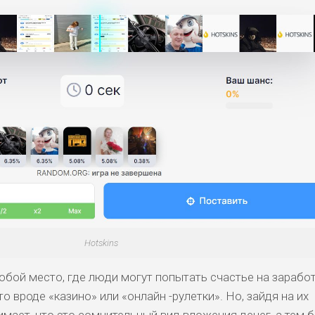
Hotskins
обой место, где люди могут попытать счастье на заработ
о вроде «казино» или «онлайн -рулетки». Но, зайдя на их
мает, что это сомнительный вид вложения денег, а тем 