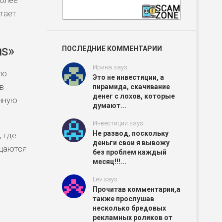
тает
ns»
ПОСЛЕДНИЕ КОММЕНТАРИИ
Ирина says:
по
Это не инвестиции, а
в
пирамида, скачивание
денег с лохов, которые
енную
думают...
Инвестиции says:
Не развод, поскольку
 где
деньги свои я вывожу
бщаются
без проблем каждый
месяц!!!...
Lev says:
Прочитав комментарии,а
также прослушав
несколько бредовых
рекламных роликов от