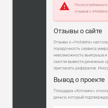
После углубленного
отзывов о «Hotskins
НАЗВАНИЕ
КОМУ 
Отзывы о сайте
Отзывы о «Hotskins» настол
ПО
ВС
порядочность сервиса умир
невозможность выигрыша и п
смогли вывести денежные ср
ЛЮ
СТ
пригласить рефералов. Иногд
Вывод о проекте
ПО
ВС
Площадка «Хотскинс» относи
деньги, который подтвержда
ПО
ВС