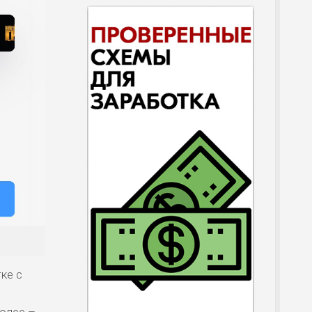
ке с
более –