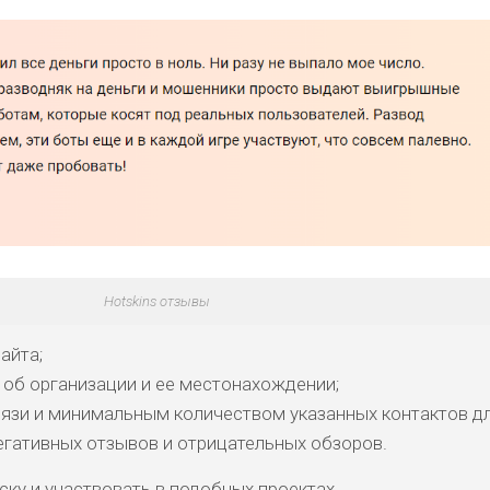
Hotskins отзывы
айта;
б организации и ее местонахождении;
язи и минимальным количеством указанных контактов дл
гативных отзывов и отрицательных обзоров.
ску и участвовать в подобных проектах.