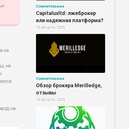
ных
Сомнительные
Capitaluxltd: лжеброкер
или надежная платформа?
14 августа, 2025
Р
а на
Р
ш, не
о
Р
Сомнительные
лялся.
Обзор брокера Merilledge,
отзывы
14 августа, 2025
Р
звод на
Р