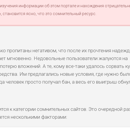
 изучения информации об этом портале и нахождения отрицатель
», становится ясно, что это сомнительный ресурс.
КОМЕНТАРИ
РИСКИ
ДОХОД
БЮДЖЕТ
ОБЗО
ПОДОЙДЕТ
И
ько пропитаны негативом, что после их прочтения надежд
ДОЙДЕТ
ВЫСОКИ
ВЫСОКИ
НИЗКИЕ
0
ОБЗО
ЕМ
Й
Й
ает мгновенно. Недовольные пользователи жалуются на
отерю вложений. А те, кому все-таки удалось сорвать ку
едства. Им предлагались новые условия, где нужно был
БИТЕЛЯМ
ВЫСОКИ
СРЕДНИЕ
НИЗКИЙ
0
ОБЗО
АВОК
Й
а человек просто получал бан, а весь его выигрыш обну
ДОЙДЕТ
НИЗКИЕ
НИЗКИЙ
НИЗКИЙ
2
ОБЗО
ЕМ
тся к категории сомнительных сайтов. Это очередной ра
ется несколькими факторами:
ДОЙДЕТ
СРЕДНИ
НИЗКИЕ
НИЗКИЙ
0
ОБЗО
ЕМ
Й