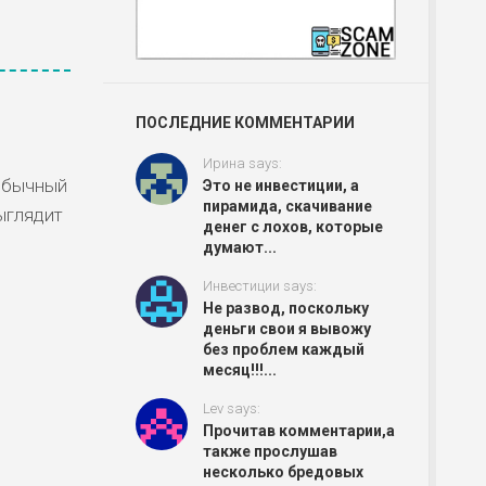
ПОСЛЕДНИЕ КОММЕНТАРИИ
Ирина says:
 обычный
Это не инвестиции, а
пирамида, скачивание
ыглядит
денег с лохов, которые
думают...
Инвестиции says:
Не развод, поскольку
.
деньги свои я вывожу
без проблем каждый
месяц!!!...
Lev says:
Прочитав комментарии,а
также прослушав
несколько бредовых