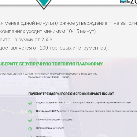
я менее одной минуты (ложное утверждение — на запол
 компаниях уходит минимум 10-15 минут).
ита на сумму от 250$.
доставляется от 200 торговых инструментов).
КОМЕНТАРИ
РИСКИ
ДОХОД
БЮДЖЕТ
ОБЗО
ПОДОЙДЕТ
И
ДОЙДЕТ
ВЫСОК
ВЫСОК
НИЗКИЕ
0
ОБЗО
ЕМ
ИЙ
ИЙ
БИТЕЛЯМ
СРЕДНИ
ВЫСОК
НИЗКИЙ
0
ОБЗО
АВОК
Е
ИЙ
ДОЙДЕТ
НИЗКИЕ
НИЗКИЙ
НИЗКИЙ
2
ОБЗО
ЕМ