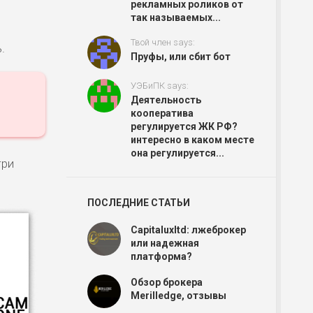
рекламных роликов от
так называемых...
Твой член says:
.
Пруфы, или сбит бот
УЭБиПК says:
Деятельность
кооператива
регулируется ЖК РФ?
интересно в каком месте
она регулируется...
три
ПОСЛЕДНИЕ СТАТЬИ
Capitaluxltd: лжеброкер
или надежная
платформа?
Обзор брокера
Merilledge, отзывы