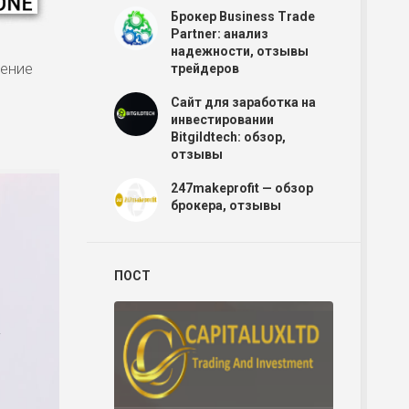
Брокер Business Trade
Partner: анализ
надежности, отзывы
нение
трейдеров
Сайт для заработка на
инвестировании
Bitgildtech: обзор,
отзывы
Р
247makeprofit — обзор
брокера, отзывы
Р
ПОСТ
Р
Р