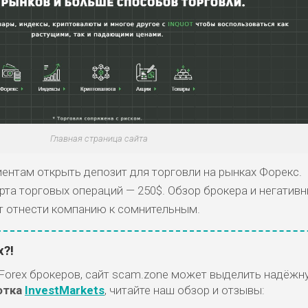
Главная страница сайта
иентам открыть депозит для торговли на рынках Форекс.
та торговых операций — 250$. Обзор брокера и негатив
т отнести компанию к сомнительным.
x?!
Forex брокеров, сайт scam.zone может выделить надёжн
отка
InvestMarkets
, читайте наш обзор и отзывы: