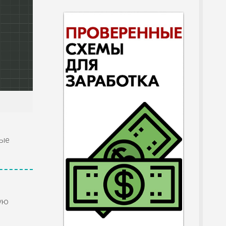
ные
ую