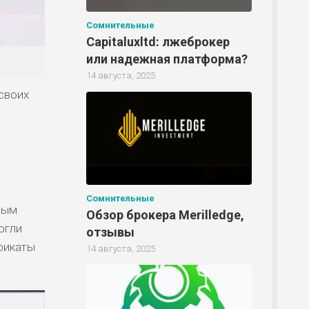
Сомнительные
Capitaluxltd: лжеброкер
Р
или надежная платформа?
14 августа, 2025
своих
Сомнительные
ным
Обзор брокера Merilledge,
огли
отзывы
фикаты
14 августа, 2025