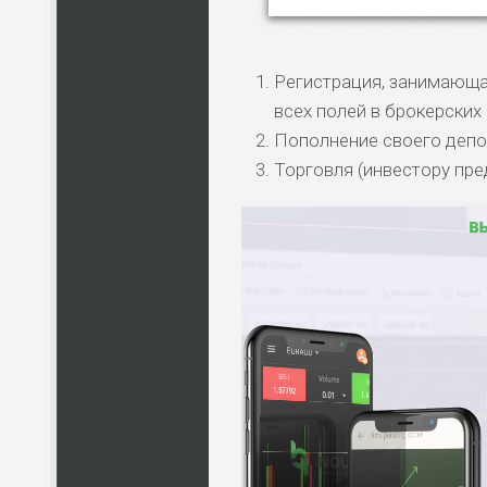
Регистрация, занимающа
всех полей в брокерских
Пополнение своего депоз
Торговля (инвестору пре
НАЗВАНИЕ
КОМУ 
ПО
ВС
ЛЮ
СТ
ПО
ВС