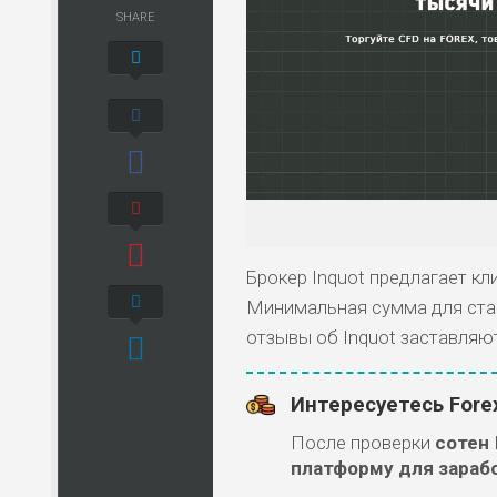
SHARE
Брокер Inquot предлагает кл
Минимальная сумма для стар
отзывы об Inquot заставляю
Интересуетесь Fore
После проверки
сотен
платформу для зараб