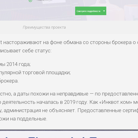
ДОЙДЕТ
СРЕДНИ
НИЗКИЕ
НИЗКИЙ
0
ОБЗО
ЕМ
Й
Преимущества проекта
t настораживают на фоне обмана со стороны брокера о 
исывает себе статус:
ы 2014 года;
пулярной торговой площадки;
брокера.
стно, а даты похожи на неправдивые — по предоставлен
 деятельность началась в 2019 году. Как «Инквот.ком» м
ду, администрация не объясняет. Предоставленные серти
ожи на поддельные.