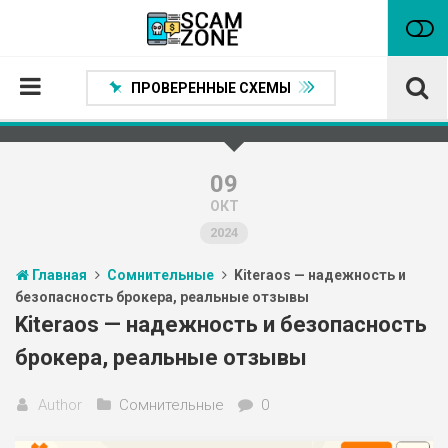
ПРОВЕРЕННЫЕ СХЕМЫ
Главная
Проверенные способы заработка
09
ОКТ
Нейтральные
2024
Сомнительные
Главная
Сомнительные
Kiteraos — надежность и
Статьи
безопасность брокера, реальные отзывы
Партнеры
Kiteraos — надежность и безопасность
брокера, реальные отзывы
Author
Сомнительные
0