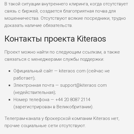
В такой ситуации внутреннего клиринга, когда отсутствует
связь с биржей, создается благоприятная почва для
ПОДОЙДЕТ
мошенничества. Отсутствуют всякие посредники, трудно
2
ВСЕМ
доказать наличие обязательств.
РИСКИ: НИЗКИЕ
Контакты проекта Kiteraos
ДОХОД: НИЗКИЙ
ОБЗОР
БЮДЖЕТ: НИЗКИЙ
Проект можно найти по следующим ссылкам, а также
связаться с менеджерами службы поддержки:
ПОДОЙДЕТ
0
ВСЕМ
Официальный сайт — kiteraos com (сейчас не
РИСКИ: НИЗКИЕ
работает);
ДОХОД: СРЕДНИЙ
Электронная почта — support@kiteraos com
ОБЗОР
БЮДЖЕТ: НИЗКИЙ
(недействительная);
Номер телефона — +44 20 8087 2114
(зарегистрирован в Великобритании).
Телеграм-канала у брокерской компании Kiteraos нет,
прочие социальные сети отсутствуют.