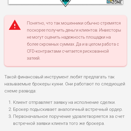
Понятно, что так мошенники обычно стремятся
поскорее получить деньги клиентов. Инвесторы
не могут оценить надежность площадки на
НАЗВАНИЕ
ОБЗОР
более скромных суммах. Да и в целом работа с
CFD-контрактами считается рискованной
ПОДОЙДЕТ
затеей.
0
ВСЕМ
РИСКИ: НИЗКИЕ
Такой финансовый инструмент любят предлагать так
ДОХОД: ВЫСОКИЙ
ОБЗОР
БЮДЖЕТ: ВЫСОКИЙ
называемые брокеры кухни. Они работают по следующей
схеме развода:
ЛЮБИТЕЛЯ
Клиент отправляет заявку на исполнение сделки.
0
М СТАВОК
Брокер подыскивает аналогичный встречный ордер.
РИСКИ: СРЕДНИЕ
Первоначальное поручение удовлетворяется за счет
ДОХОД: ВЫСОКИЙ
встречной заявки клиента того же брокера.
ОБЗОР
БЮДЖЕТ: НИЗКИЙ