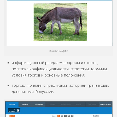
ЛЮБИТЕЛЯ
0
М СТАВОК
РИСКИ: СРЕДНИЕ
ДОХОД: ВЫСОКИЙ
ОБЗОР
БЮДЖЕТ: НИЗКИЙ
ПОДОЙДЕТ
«Календарь»
2
ВСЕМ
информационный раздел — вопросы и ответы,
РИСКИ: НИЗКИЕ
ДОХОД: НИЗКИЙ
политика конфиденциальности, стратегии, термины,
ОБЗОР
БЮДЖЕТ: НИЗКИЙ
условия торгов и основные положения;
торговля онлайн с графиками, историей транзакций,
ПОДОЙДЕТ
депозитами, бонусами;
0
ВСЕМ
РИСКИ: НИЗКИЕ
ДОХОД: СРЕДНИЙ
ОБЗОР
БЮДЖЕТ: НИЗКИЙ