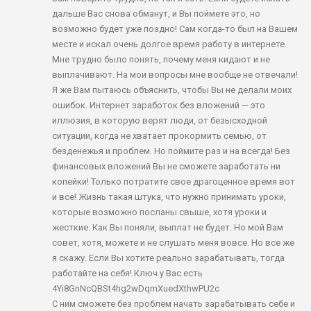
дальше Вас снова обманут, и Вы поймете это, но
возможно будет уже поздно! Сам когда-то был на Вашем
месте и искал очень долгое время работу в интернете.
Мне трудно было понять, почему меня кидают и не
выплачивают. На мои вопросы мне вообще не отвечали!
Я же Вам пытаюсь объяснить, чтобы Вы не делали моих
ошибок. Интернет заработок без вложений — это
иллюзия, в которую верят люди, от безысходной
ситуации, когда не хватает прокормить семью, от
безденежья и проблем. Но поймите раз и на всегда! Без
финансовых вложений Вы не сможете заработать ни
копейки! Только потратите свое драгоценное время вот
и все! Жизнь такая штука, что нужно принимать уроки,
которые возможно посланы свыше, хотя уроки и
жесткие. Как Вы поняли, выплат не будет. Но мой Вам
совет, хотя, можете и не слушать меня вовсе. Но все же
я скажу. Если Вы хотите реально зарабатывать, тогда
работайте на себя! Ключ у Вас есть
4Yi8GnNcQBSt4hg2wDqmXuedXthwPU2c
С ним сможете без проблем начать зарабатывать себе и