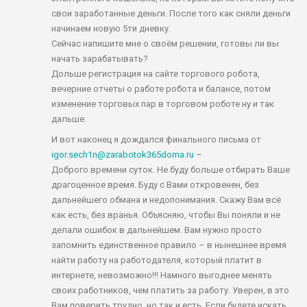
свои заработанные деньги. После того как сняли деньги
начинаем новую 5ти дневку.
Сейчас напишите мне о своём решении, готовы ли вы
начать зарабатывать?
Дольше регистрация на сайте торгового робота,
вечерние отчеты о работе робота и балансе, потом
изменение торговых пар в торговом роботе ну и так
дальше.
И вот наконец я дождался финального письма от
igor.sech1n@zarabotok365doma.ru
–
Доброго времени суток. Не буду больше отбирать Ваше
драгоценное время. Буду с Вами откровенен, без
дальнейшего обмана и недопонимания. Скажу Вам всё
как есть, без вранья. Объясняю, чтобы Вы поняли и не
делали ошибок в дальнейшем. Вам нужно просто
запомнить единственное правило – в нынешнее время
найти работу на работодателя, который платит в
интернете, невозможно!!! Намного выгоднее менять
своих работников, чем платить за работу. Уверен, в это
Вам поверить трудно, но так и есть. Если будете искать