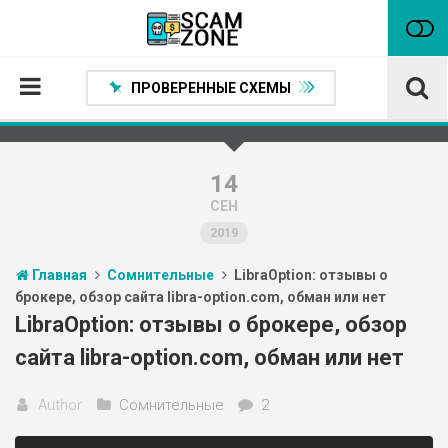
ПРОВЕРЕННЫЕ СХЕМЫ
Главная
Проверенные способы заработка
14
СЕН
Нейтральные
2019
Сомнительные
Главная
Сомнительные
LibraOption: отзывы о
Статьи
брокере, обзор сайта libra-option.com, обман или нет
Партнеры
LibraOption: отзывы о брокере, обзор
сайта libra-option.com, обман или нет
Author
Сомнительные
2