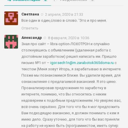
Светлана
2 апреля, 2020 в 21:33
Все один в один,слово в слово. ‘Это и про меня.
Ответить
Александр
8 февраля, 2020 в 10:36
Зная про сайт – libra-option-ЛОХОТРОН и случайно
столкнувшись с объявлением (удаленная работа с
достойным заработком) решил написать им. Пришло
письмо №1 от –
igor.sech1n@m.zarabotok365doma.ru
с
текстом (Меня зовут Игорь, я зарабатываю в интернете.
Позже мы познакомимся ближе. Вы уделили время, для
ознакомления с предлагаемой вакансией. Я это ценю.
Проанализировав предложения по заработку в
интернете, понимаю, что Вы относитесь с неким
недоверием к подобным предложениям. Но уверяю вас,
всё очень серьёзно. Для того что бы я мог предложить
Вам подходящую вакансию, я должен понимать с кем я
имею дело. Сразу уточню, для того что бы вас приняли
на работу не нужно быть (программистом, иметь супер