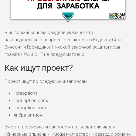
В информационном разделе указано, что
законодательные вопросы решаются по Кодексу Сент-
Винсент и Гренадины. Никакой законной защиты прав
граждан РФ и СНГ не предусмотрено.
НАЗВАНИЕ
ОБЗОР
Как ищут проект?
ПОДОЙДЕТ
0
ВСЕМ
Проект ищут по следующим запросам:
РИСКИ: НИЗКИЕ
libraoptions;
ДОХОД: ВЫСОКИЙ
ОБЗОР
libra option com;
БЮДЖЕТ: ВЫСОКИЙ
libraoption com;
либра оптион.
ЛЮБИТЕЛЯ
0
М СТАВОК
Вместе с основным запросом пользователи вводят
«бинарные опционы», «мошенничество», «развод и обман».
РИСКИ: СРЕДНИЕ