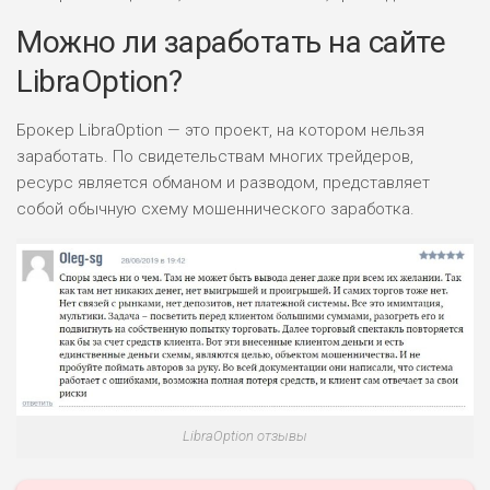
ДОХОД: ВЫСОКИЙ
Можно ли заработать на сайте
ОБЗОР
БЮДЖЕТ: НИЗКИЙ
LibraOption?
ПОДОЙДЕТ
2
ВСЕМ
Брокер LibraOption — это проект, на котором нельзя
заработать. По свидетельствам многих трейдеров,
РИСКИ: НИЗКИЕ
ресурс является обманом и разводом, представляет
ДОХОД: НИЗКИЙ
ОБЗОР
собой обычную схему мошеннического заработка.
БЮДЖЕТ: НИЗКИЙ
ПОДОЙДЕТ
0
ВСЕМ
РИСКИ: НИЗКИЕ
ДОХОД: СРЕДНИЙ
ОБЗОР
БЮДЖЕТ: НИЗКИЙ
LibraOption отзывы