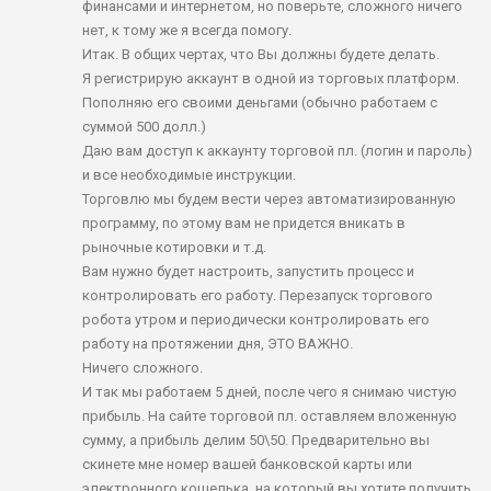
финансами и интернетом, но поверьте, сложного ничего
нет, к тому же я всегда помогу.
Итак. В общих чертах, что Вы должны будете делать.
Я регистрирую аккаунт в одной из торговых платформ.
Пополняю его своими деньгами (обычно работаем с
суммой 500 долл.)
Даю вам доступ к аккаунту торговой пл. (логин и пароль)
и все необходимые инструкции.
Торговлю мы будем вести через автоматизированную
программу, по этому вам не придется вникать в
рыночные котировки и т.д.
Вам нужно будет настроить, запустить процесс и
контролировать его работу. Перезапуск торгового
робота утром и периодически контролировать его
работу на протяжении дня, ЭТО ВАЖНО.
Ничего сложного.
И так мы работаем 5 дней, после чего я снимаю чистую
прибыль. На сайте торговой пл. оставляем вложенную
сумму, а прибыль делим 50\50. Предварительно вы
скинете мне номер вашей банковской карты или
электронного кошелька, на который вы хотите получить