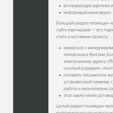
всплывающие картинки и
информационные видео.
Большой раздел посвящен ч
НАЗВАНИЕ
КОМУ 
сайте партнерами — это под
стать участником проекта:
связаться с менеджерам
ПО
ВС
телефонов в Венгрии, Бо
электронному адресу off
ссылкой в разделе «Конт
ЛЮ
СТ
изъявить письменное жел
установочный семинар, 
работе и окончательно р
ПО
ВС
этап заключения договор
Целый раздел посвящен про
ПО
всевозможную консультацион
ВС