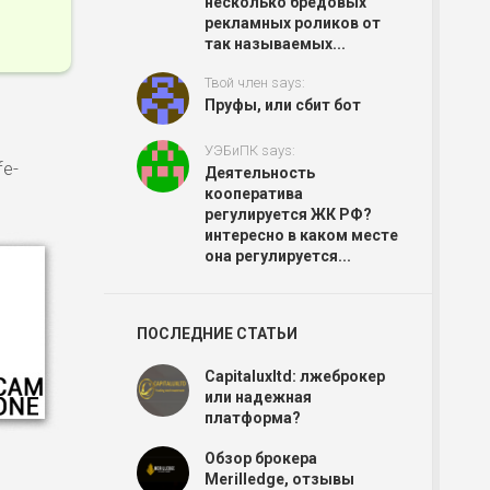
несколько бредовых
рекламных роликов от
так называемых...
Твой член says:
Пруфы, или сбит бот
УЭБиПК says:
fe-
Деятельность
кооператива
регулируется ЖК РФ?
интересно в каком месте
она регулируется...
ПОСЛЕДНИЕ СТАТЬИ
Capitaluxltd: лжеброкер
или надежная
платформа?
Обзор брокера
Merilledge, отзывы