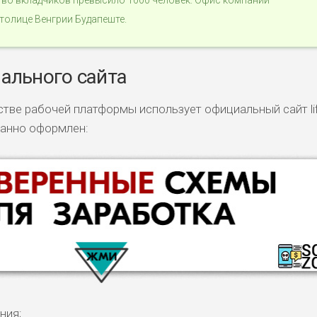
ство вкладчиков превысило 1000 человек. Офис компании
толице Венгрии Будапеште.
ального сайта
честве рабочей платформы использует официальный сайт li
манно оформлен:
ния;