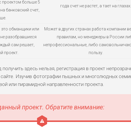
с проектом больше 5
года счет не растет, а тает на глазах
 на банковский счет,
ше.
n — это обманщики или
Может в других странах работа компании ве
 не разобравшиеся
правилам, но менеджеры в России ли
аждый сам решает,
непрофессиональные, либо самовольничаю
й проект.
пользу.
 получить здесь нельзя, регистрация в проект непрозрач
 сайте. Изучив фотографии пышных и многолюдных семи
вой или пирамидной направленности проекта.
данный проект. Обратите внимание: