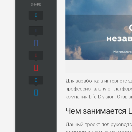
SHARE
Для заработка в интернете
профессиональную платформу
компания Life Division. Отзы
Чем занимается Lif
Данный проект под руководс