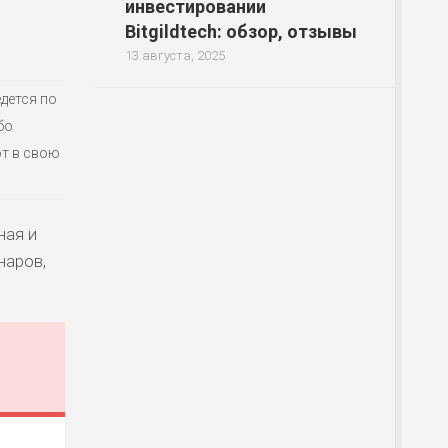
инвестировании
.
Bitgildtech: обзор, отзывы
13 августа, 2025
дется по
бо
т в свою
ная и
наров,