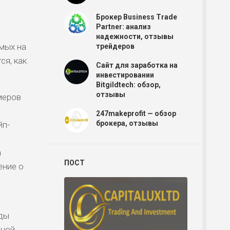
Брокер Business Trade
Partner: анализ
надежности, отзывы
мых на
трейдеров
Р
ся, как
Сайт для заработка на
инвестировании
Bitgildtech: обзор,
отзывы
меров
Р
247makeprofit — обзор
брокера, отзывы
йп-
Р
а
ПОСТ
ение о
Р
нды
Р
вной