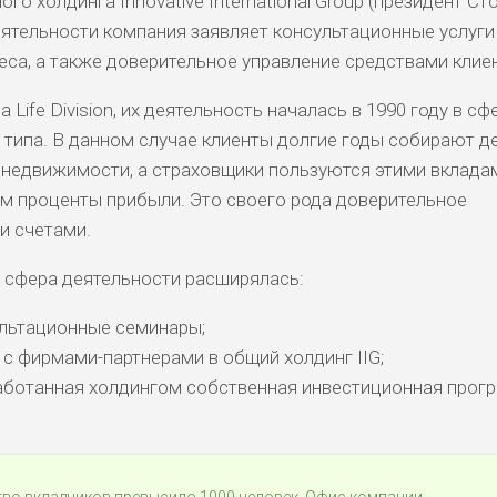
 холдинга Innovative International Group (президент Ст
еятельности компания заявляет консультационные услуги
еса, а также доверительное управление средствами клие
Life Division, их деятельность началась в 1990 году в сф
 типа. В данном случае клиенты долгие годы собирают д
 недвижимости, а страховщики пользуются этими вклада
м проценты прибыли. Это своего рода доверительное
и счетами.
 сфера деятельности расширялась:
льтационные семинары;
с фирмами-партнерами в общий холдинг IIG;
аботанная холдингом собственная инвестиционная прог