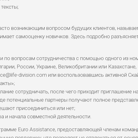
 тексты;
асто возникающим вопросом будущих клиентов, называе
КОМЕНТАРИ
РИСКИ
ДОХОД
БЮДЖЕТ
ОБЗО
ПОДОЙДЕТ
нимает самооценку новичков. Здесь подробно разъясняет
И
и по вопросам сотрудничества с помощью одного из но
ДОЙДЕТ
ВЫСОК
ВЫСОК
НИЗКИЕ
0
ОБЗО
ЕМ
ИЙ
ИЙ
лгарии, России, Украине, Великобритании или Казахстане,
ice@life-division.com или воспользовавшись активной Ска
акты»;
БИТЕЛЯМ
СРЕДНИ
ВЫСОК
НИЗКИЙ
0
ОБЗО
АВОК
Е
ИЙ
ание сотрудничать, после чего приходит приглашение н
где потенциальные партнеры получают полное представл
ешают присоединиться или нет;
ДОЙДЕТ
НИЗКИЕ
НИЗКИЙ
НИЗКИЙ
2
ОБЗО
ЕМ
а и начала совместной деятельности.
грамме Euro Assistance, предоставляющей членам кома
ДОЙДЕТ
СРЕДНИ
НИЗКИЕ
НИЗКИЙ
0
ОБЗО
ную поддержку, что позволяет не отвлекаться от осно
ЕМ
Й