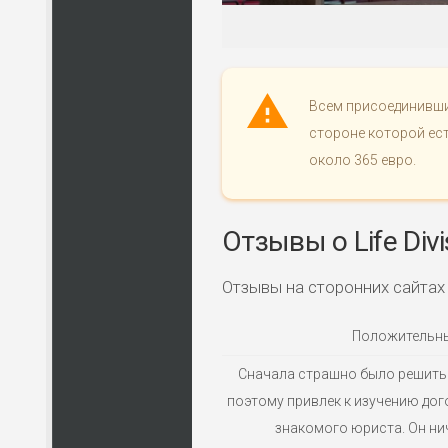
Всем присоединившим
стороне которой ест
около 365 евро.
Отзывы о Life Divi
Отзывы на сторонних сайтах
Положительн
Сначала страшно было решитьс
поэтому привлек к изучению до
знакомого юриста. Он ни