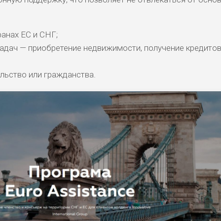
анах ЕС и СНГ;
адач — приобретение недвижимости, получение кредитов
льство или гражданства.