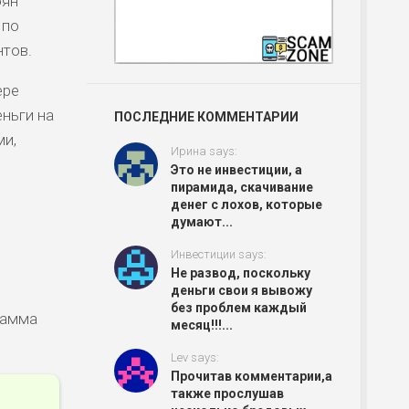
оян
 по
нтов.
ере
еньги на
ПОСЛЕДНИЕ КОММЕНТАРИИ
ми,
Ирина says:
Это не инвестиции, а
пирамида, скачивание
денег с лохов, которые
думают...
Инвестиции says:
Не развод, поскольку
деньги свои я вывожу
без проблем каждый
рамма
месяц!!!...
Lev says:
Прочитав комментарии,а
также прослушав