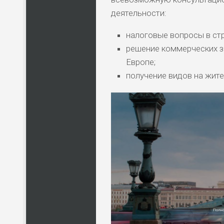
деятельности:
налоговые вопросы в стр
решение коммерческих з
Европе;
получение видов на жите