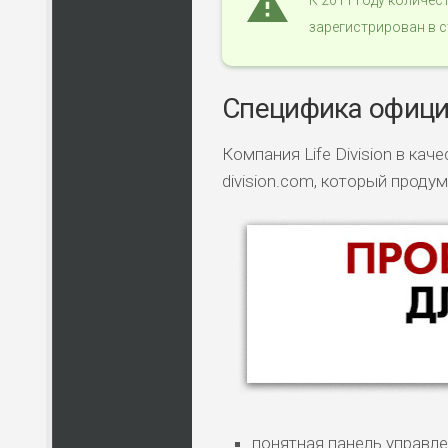
К 2011 году количе
зарегистрирован в с
Специфика офици
Компания Life Division в ка
division.com, который проду
понятная панель управле